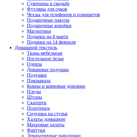
Сувениры к свадьбе
Футляры для очков
Чехлы для телефонов и планшетов
Подарочные пакеты
Подарочные коробки
Магнитики
Подарки на 8 марта
Подарки на 14 февраля
Домашний текстиль
Ткань мебельная
Постельное белье
Одеяла
Диванные подушки
Подушки
Покрывала
Ковры и ковровые дорожки
Пледы
Шторы
Скатерти
Полотенца
Сидушки на стулья
Халаты домашние
Махровые халаты
Фартуки
Декоративные наволочки