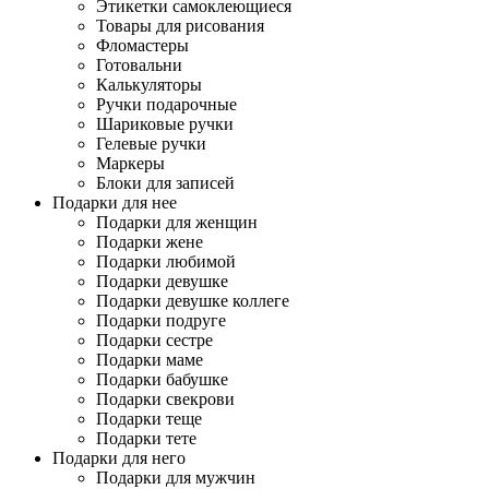
Этикетки самоклеющиеся
Товары для рисования
Фломастеры
Готовальни
Калькуляторы
Ручки подарочные
Шариковые ручки
Гелевые ручки
Маркеры
Блоки для записей
Подарки для нее
Подарки для женщин
Подарки жене
Подарки любимой
Подарки девушке
Подарки девушке коллеге
Подарки подруге
Подарки сестре
Подарки маме
Подарки бабушке
Подарки свекрови
Подарки теще
Подарки тете
Подарки для него
Подарки для мужчин