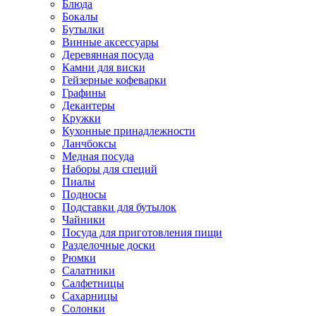
Блюда
Бокалы
Бутылки
Винные аксессуары
Деревянная посуда
Камни для виски
Гейзерные кофеварки
Графины
Декантеры
Кружки
Кухонные принадлежности
Ланчбоксы
Медная посуда
Наборы для специй
Пиалы
Подносы
Подставки для бутылок
Чайники
Посуда для приготовления пищи
Разделочные доски
Рюмки
Салатники
Салфетницы
Сахарницы
Солонки