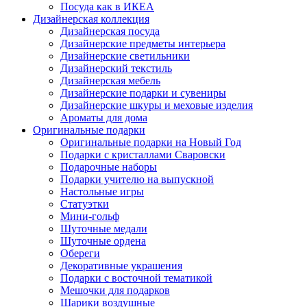
Посуда как в ИКЕА
Дизайнерская коллекция
Дизайнерская посуда
Дизайнерские предметы интерьера
Дизайнерские светильники
Дизайнерский текстиль
Дизайнерская мебель
Дизайнерские подарки и сувениры
Дизайнерские шкуры и меховые изделия
Ароматы для дома
Оригинальные подарки
Оригинальные подарки на Новый Год
Подарки с кристаллами Сваровски
Подарочные наборы
Подарки учителю на выпускной
Настольные игры
Статуэтки
Мини-гольф
Шуточные медали
Шуточные ордена
Обереги
Декоративные украшения
Подарки с восточной тематикой
Мешочки для подарков
Шарики воздушные