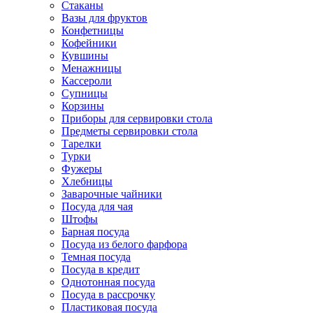
Стаканы
Вазы для фруктов
Конфетницы
Кофейники
Кувшины
Менажницы
Кассероли
Супницы
Корзины
Приборы для сервировки стола
Предметы сервировки стола
Тарелки
Турки
Фужеры
Хлебницы
Заварочные чайники
Посуда для чая
Штофы
Барная посуда
Посуда из белого фарфора
Темная посуда
Посуда в кредит
Однотонная посуда
Посуда в рассрочку
Пластиковая посуда