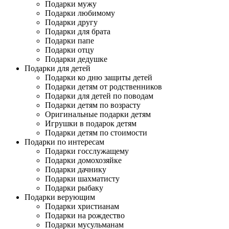
Подарки мужу
Подарки любимому
Подарки другу
Подарки для брата
Подарки папе
Подарки отцу
Подарки дедушке
Подарки для детей
Подарки ко дню защиты детей
Подарки детям от родственников
Подарки для детей по поводам
Подарки детям по возрасту
Оригинальные подарки детям
Игрушки в подарок детям
Подарки детям по стоимости
Подарки по интересам
Подарки госслужащему
Подарки домохозяйке
Подарки дачнику
Подарки шахматисту
Подарки рыбаку
Подарки верующим
Подарки христианам
Подарки на рождество
Подарки мусульманам