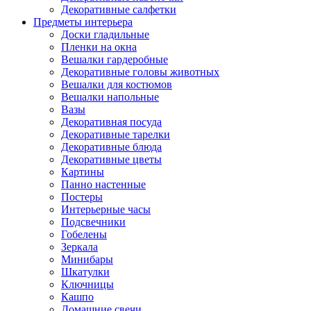
Декоративные салфетки
Предметы интерьера
Доски гладильные
Пленки на окна
Вешалки гардеробные
Декоративные головы животных
Вешалки для костюмов
Вешалки напольные
Вазы
Декоративная посуда
Декоративные тарелки
Декоративные блюда
Декоративные цветы
Картины
Панно настенные
Постеры
Интерьерные часы
Подсвечники
Гобелены
Зеркала
Минибары
Шкатулки
Ключницы
Кашпо
Домашние свечи