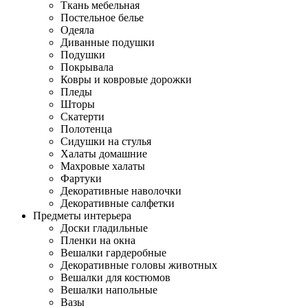
Ткань мебельная
Постельное белье
Одеяла
Диванные подушки
Подушки
Покрывала
Ковры и ковровые дорожки
Пледы
Шторы
Скатерти
Полотенца
Сидушки на стулья
Халаты домашние
Махровые халаты
Фартуки
Декоративные наволочки
Декоративные салфетки
Предметы интерьера
Доски гладильные
Пленки на окна
Вешалки гардеробные
Декоративные головы животных
Вешалки для костюмов
Вешалки напольные
Вазы