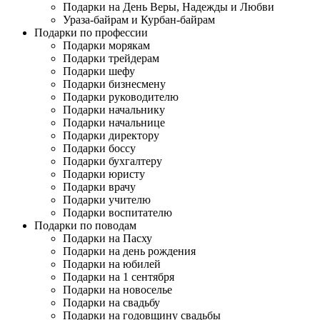
Подарки на День Веры, Надежды и Любви
Ураза-байрам и Курбан-байрам
Подарки по профессии
Подарки морякам
Подарки трейдерам
Подарки шефу
Подарки бизнесмену
Подарки руководителю
Подарки начальнику
Подарки начальнице
Подарки директору
Подарки боссу
Подарки бухгалтеру
Подарки юристу
Подарки врачу
Подарки учителю
Подарки воспитателю
Подарки по поводам
Подарки на Пасху
Подарки на день рождения
Подарки на юбилей
Подарки на 1 сентября
Подарки на новоселье
Подарки на свадьбу
Подарки на годовщину свадьбы