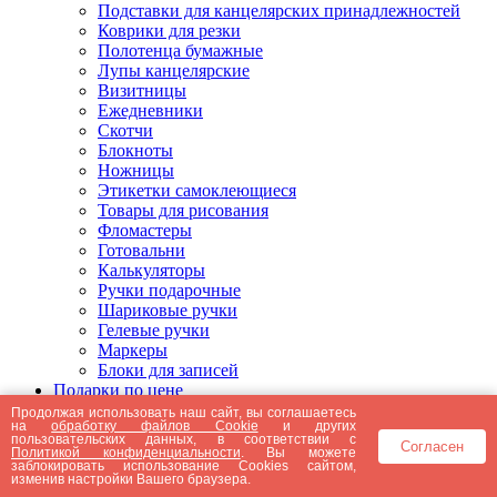
Подставки для канцелярских принадлежностей
Коврики для резки
Полотенца бумажные
Лупы канцелярские
Визитницы
Ежедневники
Скотчи
Блокноты
Ножницы
Этикетки самоклеющиеся
Товары для рисования
Фломастеры
Готовальни
Калькуляторы
Ручки подарочные
Шариковые ручки
Гелевые ручки
Маркеры
Блоки для записей
Подарки по цене
Подарки от 5000 рублей
Продолжая использовать наш сайт, вы соглашаетесь
на
обработку файлов Cookie
и других
Подарки до 5000 рублей
пользовательских данных, в соответствии с
Согласен
Подарки до 3000 рублей
Политикой конфиденциальности
. Вы можете
заблокировать использование Cookies сайтом,
Подарки до 2000 рублей
изменив настройки Вашего браузера.
Подарки до 1000 рублей