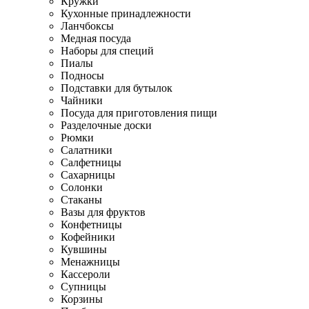
Кружки
Кухонные принадлежности
Ланчбоксы
Медная посуда
Наборы для специй
Пиалы
Подносы
Подставки для бутылок
Чайники
Посуда для приготовления пищи
Разделочные доски
Рюмки
Салатники
Салфетницы
Сахарницы
Солонки
Стаканы
Вазы для фруктов
Конфетницы
Кофейники
Кувшины
Менажницы
Кассероли
Супницы
Корзины