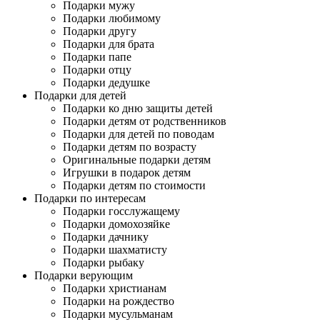
Подарки мужу
Подарки любимому
Подарки другу
Подарки для брата
Подарки папе
Подарки отцу
Подарки дедушке
Подарки для детей
Подарки ко дню защиты детей
Подарки детям от родственников
Подарки для детей по поводам
Подарки детям по возрасту
Оригинальные подарки детям
Игрушки в подарок детям
Подарки детям по стоимости
Подарки по интересам
Подарки госслужащему
Подарки домохозяйке
Подарки дачнику
Подарки шахматисту
Подарки рыбаку
Подарки верующим
Подарки христианам
Подарки на рождество
Подарки мусульманам