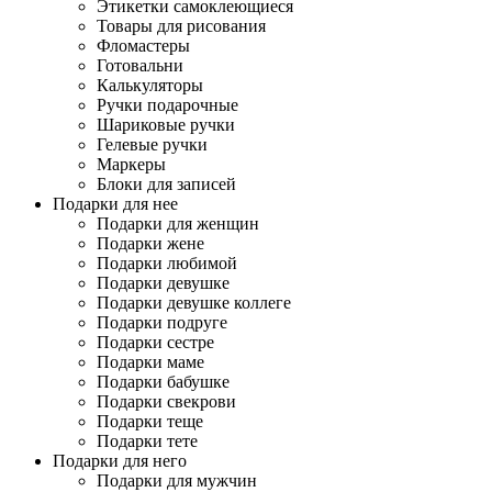
Этикетки самоклеющиеся
Товары для рисования
Фломастеры
Готовальни
Калькуляторы
Ручки подарочные
Шариковые ручки
Гелевые ручки
Маркеры
Блоки для записей
Подарки для нее
Подарки для женщин
Подарки жене
Подарки любимой
Подарки девушке
Подарки девушке коллеге
Подарки подруге
Подарки сестре
Подарки маме
Подарки бабушке
Подарки свекрови
Подарки теще
Подарки тете
Подарки для него
Подарки для мужчин