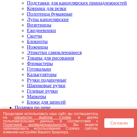
Подставки для канцелярских принадлежностей
Коврики для резки
Полотенца бумажные
Лупы канцелярские
Визитницы
Ежедневники
Скотчи
Блокноты
Ножницы
Этикетки самоклеющиеся
Товары для рисования
Фломастеры
Готовальни
Калькуляторы
Ручки подарочные
Шариковые ручки
Гелевые ручки
Маркеры
Блоки для записей
Подарки по цене
Подарки от 5000 рублей
Продолжая использовать наш сайт, вы соглашаетесь
на
обработку файлов Cookie
и других
Подарки до 5000 рублей
пользовательских данных, в соответствии с
Согласен
Подарки до 3000 рублей
Политикой конфиденциальности
. Вы можете
заблокировать использование Cookies сайтом,
Подарки до 2000 рублей
изменив настройки Вашего браузера.
Подарки до 1000 рублей