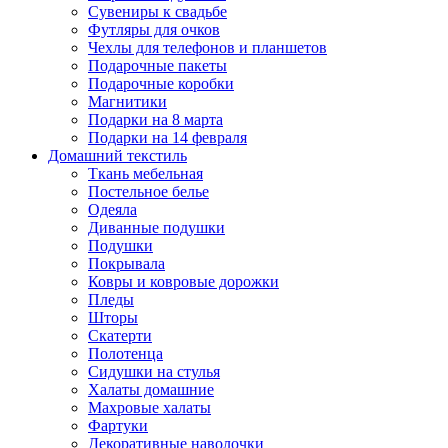
Сувениры к свадьбе
Футляры для очков
Чехлы для телефонов и планшетов
Подарочные пакеты
Подарочные коробки
Магнитики
Подарки на 8 марта
Подарки на 14 февраля
Домашний текстиль
Ткань мебельная
Постельное белье
Одеяла
Диванные подушки
Подушки
Покрывала
Ковры и ковровые дорожки
Пледы
Шторы
Скатерти
Полотенца
Сидушки на стулья
Халаты домашние
Махровые халаты
Фартуки
Декоративные наволочки