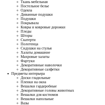
Ткань мебельная
Постельное белье
Одеяла
Диванные подушки
Подушки
Покрывала
Ковры и ковровые дорожки
Пледы
Шторы
Скатерти
Полотенца
Сидушки на стулья
Халаты домашние
Махровые халаты
Фартуки
Декоративные наволочки
Декоративные салфетки
Предметы интерьера
Доски гладильные
Пленки на окна
Вешалки гардеробные
Декоративные головы животных
Вешалки для костюмов
Вешалки напольные
Вазы