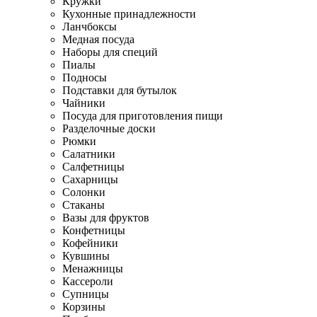
Кружки
Кухонные принадлежности
Ланчбоксы
Медная посуда
Наборы для специй
Пиалы
Подносы
Подставки для бутылок
Чайники
Посуда для приготовления пищи
Разделочные доски
Рюмки
Салатники
Салфетницы
Сахарницы
Солонки
Стаканы
Вазы для фруктов
Конфетницы
Кофейники
Кувшины
Менажницы
Кассероли
Супницы
Корзины