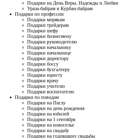
Подарки на День Веры, Надежды и Любви
Ураза-байрам и Курбан-байрам
Подарки по профессии
Подарки морякам
Подарки трейдерам
Подарки шефу
Подарки бизнесмену
Подарки руководителю
Подарки начальнику
Подарки начальнице
Подарки директору
Подарки боссу
Подарки бухгалтеру
Подарки юристу
Подарки врачу
Подарки учителю
Подарки воспитателю
Подарки по поводам
Подарки на Пасху
Подарки на день рождения
Подарки на юбилей
Подарки на 1 сентября
Подарки на новоселье
Подарки на свадьбу
Подарки на годовщину свадьбы