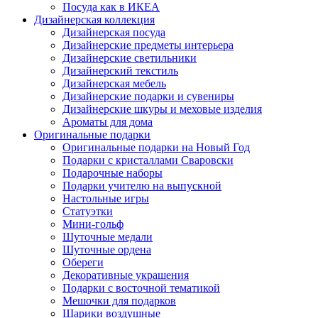
Посуда как в ИКЕА
Дизайнерская коллекция
Дизайнерская посуда
Дизайнерские предметы интерьера
Дизайнерские светильники
Дизайнерский текстиль
Дизайнерская мебель
Дизайнерские подарки и сувениры
Дизайнерские шкуры и меховые изделия
Ароматы для дома
Оригинальные подарки
Оригинальные подарки на Новый Год
Подарки с кристаллами Сваровски
Подарочные наборы
Подарки учителю на выпускной
Настольные игры
Статуэтки
Мини-гольф
Шуточные медали
Шуточные ордена
Обереги
Декоративные украшения
Подарки с восточной тематикой
Мешочки для подарков
Шарики воздушные