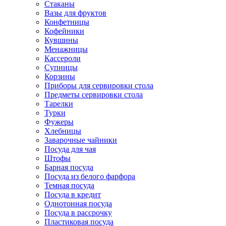
Стаканы
Вазы для фруктов
Конфетницы
Кофейники
Кувшины
Менажницы
Кассероли
Супницы
Корзины
Приборы для сервировки стола
Предметы сервировки стола
Тарелки
Турки
Фужеры
Хлебницы
Заварочные чайники
Посуда для чая
Штофы
Барная посуда
Посуда из белого фарфора
Темная посуда
Посуда в кредит
Однотонная посуда
Посуда в рассрочку
Пластиковая посуда