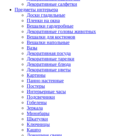
Декоративные салфетки
Предметы интерьера
Доски гладильные
Пленки на окна
Вешалки гардеробные
Декоративные головы животных
Вешалки для костюмов
Вешалки напольные
Вазы
Декоративная посуда
Декоративные тарелки
Декоративные блюда
Декоративные цветы
Картины
Панно настенные
Постеры
Интерьерные часы
Подсвечники
Гобелены
Зеркала
Минибары
Шкатулки
Ключницы
Кашпо
Домашние свечи