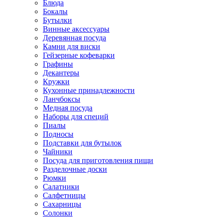
Блюда
Бокалы
Бутылки
Винные аксессуары
Деревянная посуда
Камни для виски
Гейзерные кофеварки
Графины
Декантеры
Кружки
Кухонные принадлежности
Ланчбоксы
Медная посуда
Наборы для специй
Пиалы
Подносы
Подставки для бутылок
Чайники
Посуда для приготовления пищи
Разделочные доски
Рюмки
Салатники
Салфетницы
Сахарницы
Солонки