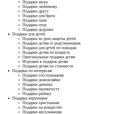
Подарки мужу
Подарки любимому
Подарки другу
Подарки для брата
Подарки папе
Подарки отцу
Подарки дедушке
Подарки для детей
Подарки ко дню защиты детей
Подарки детям от родственников
Подарки для детей по поводам
Подарки детям по возрасту
Оригинальные подарки детям
Игрушки в подарок детям
Подарки детям по стоимости
Подарки по интересам
Подарки госслужащему
Подарки домохозяйке
Подарки дачнику
Подарки шахматисту
Подарки рыбаку
Подарки верующим
Подарки христианам
Подарки на рождество
Подарки мусульманам