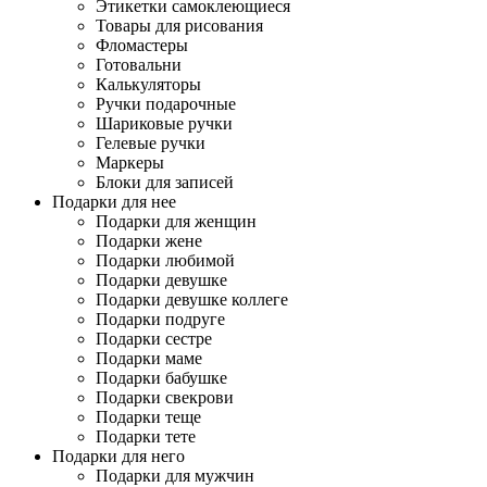
Этикетки самоклеющиеся
Товары для рисования
Фломастеры
Готовальни
Калькуляторы
Ручки подарочные
Шариковые ручки
Гелевые ручки
Маркеры
Блоки для записей
Подарки для нее
Подарки для женщин
Подарки жене
Подарки любимой
Подарки девушке
Подарки девушке коллеге
Подарки подруге
Подарки сестре
Подарки маме
Подарки бабушке
Подарки свекрови
Подарки теще
Подарки тете
Подарки для него
Подарки для мужчин