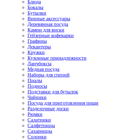
Блюда
Бокалы
Бутылки
Винные аксессуары
Деревянная посуда
Камни для виски
Гейзерные кофеварки
Графины
Декантеры
Кружки
Кухонные принадлежности
Ланчбоксы
Медная посуда
Наборы для специй
Пиалы
Подносы
Подставки для бутылок
Чайники
Посуда для приготовления пищи
Разделочные доски
Рюмки
Салатники
Салфетницы
Сахарницы
Солонки