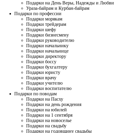
Подарки на День Веры, Надежды и Любви
Ураза-байрам и Курбан-байрам
Подарки по профессии
Подарки морякам
Подарки трейдерам
Подарки шефу
Подарки бизнесмену
Подарки руководителю
Подарки начальнику
Подарки начальнице
Подарки директору
Подарки боссу
Подарки бухгалтеру
Подарки юристу
Подарки врачу
Подарки учителю
Подарки воспитателю
Подарки по поводам
Подарки на Пасху
Подарки на день рождения
Подарки на юбилей
Подарки на 1 сентября
Подарки на новоселье
Подарки на свадьбу
Подарки на годовщину свадьбы