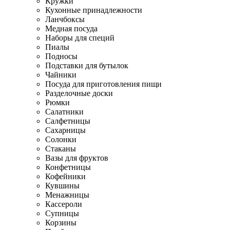
Кружки
Кухонные принадлежности
Ланчбоксы
Медная посуда
Наборы для специй
Пиалы
Подносы
Подставки для бутылок
Чайники
Посуда для приготовления пищи
Разделочные доски
Рюмки
Салатники
Салфетницы
Сахарницы
Солонки
Стаканы
Вазы для фруктов
Конфетницы
Кофейники
Кувшины
Менажницы
Кассероли
Супницы
Корзины