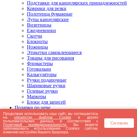
Подставки для канцелярских принадлежностей
Коврики для резки
Полотенца бумажные
Лупы канцелярские
Визитницы
Ежедневники
Скотчи
Блокноты
Ножницы
Этикетки самоклеющиеся
Товары для рисования
Фломастеры
Готовальни
Калькуляторы
Ручки подарочные
Шариковые ручки
Гелевые ручки
Маркеры
Блоки для записей
Подарки по цене
Подарки от 5000 рублей
Продолжая использовать наш сайт, вы соглашаетесь
на
обработку файлов Cookie
и других
Подарки до 5000 рублей
пользовательских данных, в соответствии с
Согласен
Подарки до 3000 рублей
Политикой конфиденциальности
. Вы можете
заблокировать использование Cookies сайтом,
Подарки до 2000 рублей
изменив настройки Вашего браузера.
Подарки до 1000 рублей