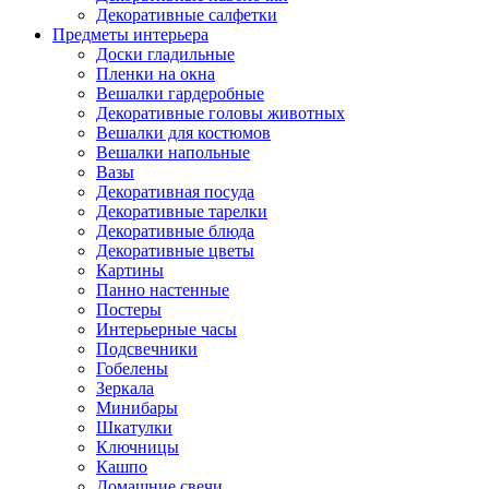
Декоративные салфетки
Предметы интерьера
Доски гладильные
Пленки на окна
Вешалки гардеробные
Декоративные головы животных
Вешалки для костюмов
Вешалки напольные
Вазы
Декоративная посуда
Декоративные тарелки
Декоративные блюда
Декоративные цветы
Картины
Панно настенные
Постеры
Интерьерные часы
Подсвечники
Гобелены
Зеркала
Минибары
Шкатулки
Ключницы
Кашпо
Домашние свечи