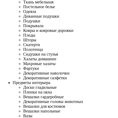
Ткань мебельная
Постельное белье
Одеяла
Диванные подушки
Подушки
Покрывала
Ковры и ковровые дорожки
Пледы
Шторы
Скатерти
Полотенца
Сидушки на стулья
Халаты домашние
Махровые халаты
Фартуки
Декоративные наволочки
Декоративные салфетки
Предметы интерьера
Доски гладильные
Пленки на окна
Вешалки гардеробные
Декоративные головы животных
Вешалки для костюмов
Вешалки напольные
Вазы