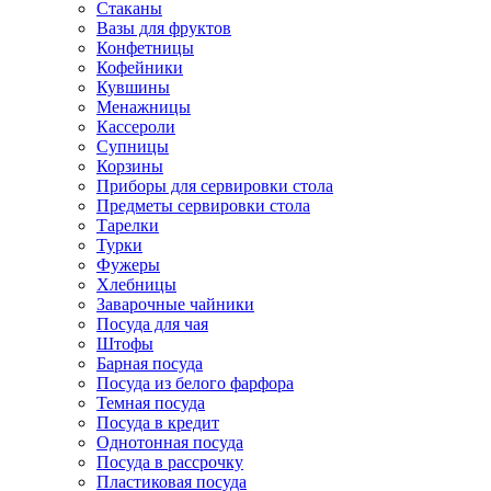
Стаканы
Вазы для фруктов
Конфетницы
Кофейники
Кувшины
Менажницы
Кассероли
Супницы
Корзины
Приборы для сервировки стола
Предметы сервировки стола
Тарелки
Турки
Фужеры
Хлебницы
Заварочные чайники
Посуда для чая
Штофы
Барная посуда
Посуда из белого фарфора
Темная посуда
Посуда в кредит
Однотонная посуда
Посуда в рассрочку
Пластиковая посуда