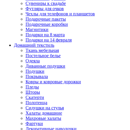
Сувениры к свадьбе
Футляры для очков
Чехлы для телефонов и планшетов
Подарочные пакеты
Подарочные коробки
Магнитики
Подарки на 8 марта
Подарки на 14 февраля
Домашний текстиль
Ткань мебельная
Постельное белье
Одеяла
Диванные подушки
Подушки
Покрывала
Ковры и ковровые дорожки
Пледы
Шторы
Скатерти
Полотенца
Сидушки на стулья
Халаты домашние
Махровые халаты
Фартуки
Декоративные наволочки