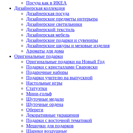
Посуда как в ИКЕА
Дизайнерская коллекция
Дизайнерская посуда
Дизайнерские предметы интерьера
Дизайнерские светильники
Дизайнерский текстиль
Дизайнерская мебель
Дизайнерские подарки и сувениры
Дизайнерские шкуры и меховые изделия
Ароматы для дома
Оригинальные подарки
Оригинальные подарки на Новый Год
Подарки с кристаллами Сваровски
Подарочные наборы
Подарки учителю на выпускной
Настольные игры
Статуэтки
Мини-гольф
Шуточные медали
Шуточные ордена
Обереги
Декоративные украшения
Подарки с восточной тематикой
Мешочки для подарков
Шарики воздушные