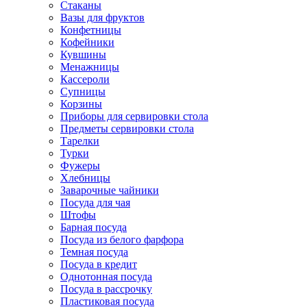
Стаканы
Вазы для фруктов
Конфетницы
Кофейники
Кувшины
Менажницы
Кассероли
Супницы
Корзины
Приборы для сервировки стола
Предметы сервировки стола
Тарелки
Турки
Фужеры
Хлебницы
Заварочные чайники
Посуда для чая
Штофы
Барная посуда
Посуда из белого фарфора
Темная посуда
Посуда в кредит
Однотонная посуда
Посуда в рассрочку
Пластиковая посуда