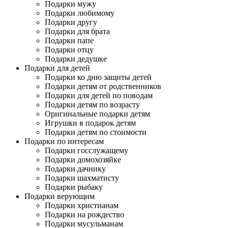
Подарки мужу
Подарки любимому
Подарки другу
Подарки для брата
Подарки папе
Подарки отцу
Подарки дедушке
Подарки для детей
Подарки ко дню защиты детей
Подарки детям от родственников
Подарки для детей по поводам
Подарки детям по возрасту
Оригинальные подарки детям
Игрушки в подарок детям
Подарки детям по стоимости
Подарки по интересам
Подарки госслужащему
Подарки домохозяйке
Подарки дачнику
Подарки шахматисту
Подарки рыбаку
Подарки верующим
Подарки христианам
Подарки на рождество
Подарки мусульманам