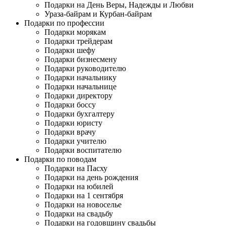
Подарки на День Веры, Надежды и Любви
Ураза-байрам и Курбан-байрам
Подарки по профессии
Подарки морякам
Подарки трейдерам
Подарки шефу
Подарки бизнесмену
Подарки руководителю
Подарки начальнику
Подарки начальнице
Подарки директору
Подарки боссу
Подарки бухгалтеру
Подарки юристу
Подарки врачу
Подарки учителю
Подарки воспитателю
Подарки по поводам
Подарки на Пасху
Подарки на день рождения
Подарки на юбилей
Подарки на 1 сентября
Подарки на новоселье
Подарки на свадьбу
Подарки на годовщину свадьбы