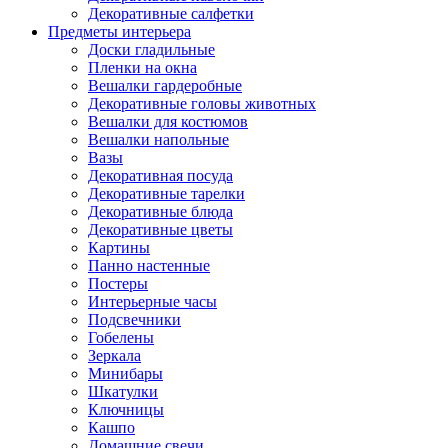
Декоративные салфетки
Предметы интерьера
Доски гладильные
Пленки на окна
Вешалки гардеробные
Декоративные головы животных
Вешалки для костюмов
Вешалки напольные
Вазы
Декоративная посуда
Декоративные тарелки
Декоративные блюда
Декоративные цветы
Картины
Панно настенные
Постеры
Интерьерные часы
Подсвечники
Гобелены
Зеркала
Минибары
Шкатулки
Ключницы
Кашпо
Домашние свечи