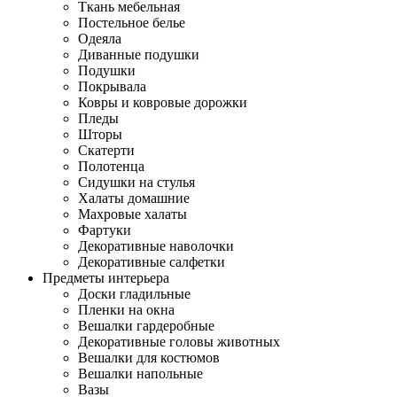
Ткань мебельная
Постельное белье
Одеяла
Диванные подушки
Подушки
Покрывала
Ковры и ковровые дорожки
Пледы
Шторы
Скатерти
Полотенца
Сидушки на стулья
Халаты домашние
Махровые халаты
Фартуки
Декоративные наволочки
Декоративные салфетки
Предметы интерьера
Доски гладильные
Пленки на окна
Вешалки гардеробные
Декоративные головы животных
Вешалки для костюмов
Вешалки напольные
Вазы