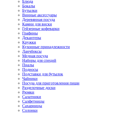
Блюда
Бокалы
Бутылки
Винные аксессуары
Деревянная посуда
Камни для виски
Гейзерные кофеварки
Графины
Декантеры
Кружки
Кухонные принадлежности
Ланчбоксы
Медная посуда
Наборы для специй
Пиалы
Подносы
Подставки для бутылок
Чайники
Посуда для приготовления пищи
Разделочные доски
Рюмки
Салатники
Салфетницы
Сахарницы
Солонки