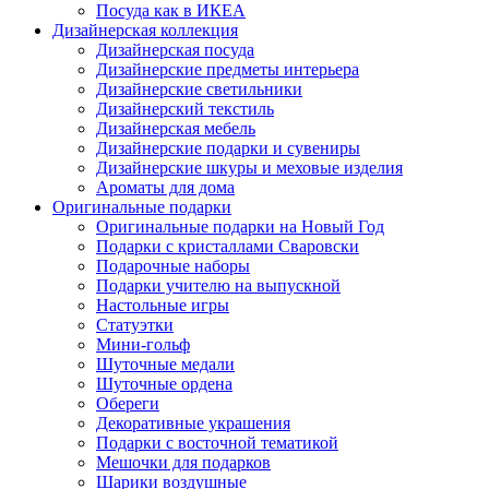
Посуда как в ИКЕА
Дизайнерская коллекция
Дизайнерская посуда
Дизайнерские предметы интерьера
Дизайнерские светильники
Дизайнерский текстиль
Дизайнерская мебель
Дизайнерские подарки и сувениры
Дизайнерские шкуры и меховые изделия
Ароматы для дома
Оригинальные подарки
Оригинальные подарки на Новый Год
Подарки с кристаллами Сваровски
Подарочные наборы
Подарки учителю на выпускной
Настольные игры
Статуэтки
Мини-гольф
Шуточные медали
Шуточные ордена
Обереги
Декоративные украшения
Подарки с восточной тематикой
Мешочки для подарков
Шарики воздушные