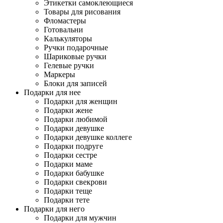
Этикетки самоклеющиеся
Товары для рисования
Фломастеры
Готовальни
Калькуляторы
Ручки подарочные
Шариковые ручки
Гелевые ручки
Маркеры
Блоки для записей
Подарки для нее
Подарки для женщин
Подарки жене
Подарки любимой
Подарки девушке
Подарки девушке коллеге
Подарки подруге
Подарки сестре
Подарки маме
Подарки бабушке
Подарки свекрови
Подарки теще
Подарки тете
Подарки для него
Подарки для мужчин