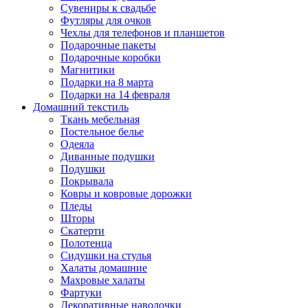
Сувениры к свадьбе
Футляры для очков
Чехлы для телефонов и планшетов
Подарочные пакеты
Подарочные коробки
Магнитики
Подарки на 8 марта
Подарки на 14 февраля
Домашний текстиль
Ткань мебельная
Постельное белье
Одеяла
Диванные подушки
Подушки
Покрывала
Ковры и ковровые дорожки
Пледы
Шторы
Скатерти
Полотенца
Сидушки на стулья
Халаты домашние
Махровые халаты
Фартуки
Декоративные наволочки