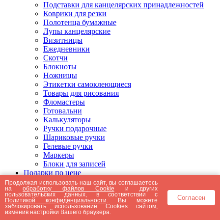
Подставки для канцелярских принадлежностей
Коврики для резки
Полотенца бумажные
Лупы канцелярские
Визитницы
Ежедневники
Скотчи
Блокноты
Ножницы
Этикетки самоклеющиеся
Товары для рисования
Фломастеры
Готовальни
Калькуляторы
Ручки подарочные
Шариковые ручки
Гелевые ручки
Маркеры
Блоки для записей
Подарки по цене
Подарки от 5000 рублей
Продолжая использовать наш сайт, вы соглашаетесь
на
обработку файлов Cookie
и других
Подарки до 5000 рублей
пользовательских данных, в соответствии с
Согласен
Подарки до 3000 рублей
Политикой конфиденциальности
. Вы можете
заблокировать использование Cookies сайтом,
Подарки до 2000 рублей
изменив настройки Вашего браузера.
Подарки до 1000 рублей