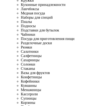
Кружки
Кухонные принадлежности
Ланчбоксы
Медная посуда
Наборы для специй
Пиалы
Подносы
Подставки для бутылок
Чайники
Посуда для приготовления пищи
Разделочные доски
Рюмки
Салатники
Салфетницы
Сахарницы
Солонки
Стаканы
Вазы для фруктов
Конфетницы
Кофейники
Кувшины
Менажницы
Кассероли
Супницы
Корзины