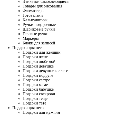
Этикетки самоклеющиеся
Товары для рисования
Фломастеры
Готовальни
Калькуляторы
Ручки подарочные
Шариковые ручки
Гелевые ручки
Маркеры
Блоки для записей
Подарки для нее
Подарки для женщин
Подарки жене
Подарки любимой
Подарки девушке
Подарки девушке коллеге
Подарки подруге
Подарки сестре
Подарки маме
Подарки бабушке
Подарки свекрови
Подарки теще
Подарки тете
Подарки для него
Подарки для мужчин