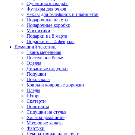
Сувениры к свадьбе
Футляры для очков
Чехлы для телефонов и планшетов
Подарочные пакеты
Подарочные коробки
Магнитики
Подарки на 8 марта
Подарки на 14 февраля
Домашний текстиль
Ткань мебельная
Постельное белье
Одеяла
Диванные подушки
Подушки
Покрывала
Ковры и ковровые дорожки
Пледы
Шторы
Скатерти
Полотенца
Сидушки на стулья
Халаты домашние
Махровые халаты
Фартуки
Декоративные наволочки