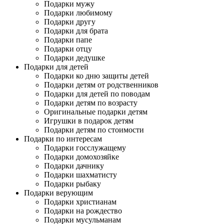
Подарки мужу
Подарки любимому
Подарки другу
Подарки для брата
Подарки папе
Подарки отцу
Подарки дедушке
Подарки для детей
Подарки ко дню защиты детей
Подарки детям от родственников
Подарки для детей по поводам
Подарки детям по возрасту
Оригинальные подарки детям
Игрушки в подарок детям
Подарки детям по стоимости
Подарки по интересам
Подарки госслужащему
Подарки домохозяйке
Подарки дачнику
Подарки шахматисту
Подарки рыбаку
Подарки верующим
Подарки христианам
Подарки на рождество
Подарки мусульманам