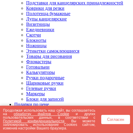
Подставки для канцелярских принадлежностей
Коврики для резки
Полотенца бумажные
Лупы канцелярские
Визитницы
Ежедневники
Скотчи
Блокноты
Ножницы
Этикетки самоклеющиеся
Товары для рисования
Фломастеры
Готовальни
Калькуляторы
Ручки подарочные
Шариковые ручки
Гелевые ручки
Маркеры
Блоки для записей
Подарки по цене
Подарки от 5000 рублей
Продолжая использовать наш сайт, вы соглашаетесь
на
обработку файлов Cookie
и других
Подарки до 5000 рублей
пользовательских данных, в соответствии с
Согласен
Подарки до 3000 рублей
Политикой конфиденциальности
. Вы можете
заблокировать использование Cookies сайтом,
Подарки до 2000 рублей
изменив настройки Вашего браузера.
Подарки до 1000 рублей