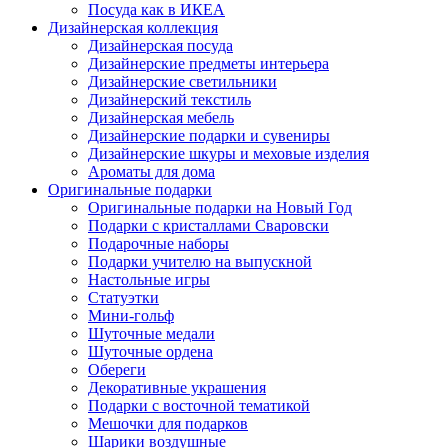
Посуда как в ИКЕА
Дизайнерская коллекция
Дизайнерская посуда
Дизайнерские предметы интерьера
Дизайнерские светильники
Дизайнерский текстиль
Дизайнерская мебель
Дизайнерские подарки и сувениры
Дизайнерские шкуры и меховые изделия
Ароматы для дома
Оригинальные подарки
Оригинальные подарки на Новый Год
Подарки с кристаллами Сваровски
Подарочные наборы
Подарки учителю на выпускной
Настольные игры
Статуэтки
Мини-гольф
Шуточные медали
Шуточные ордена
Обереги
Декоративные украшения
Подарки с восточной тематикой
Мешочки для подарков
Шарики воздушные