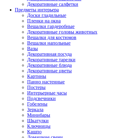
Декоративные салфетки
Предметы интерьера
Доски гладильные
Пленки на окна
Вешалки гардеробные
Декоративные головы животных
Вешалки для костюмов
Вешалки напольные
Вазы
Декоративная посуда
Декоративные тарелки
Декоративные блюда
Декоративные цветы
Картины
Панно настенные
Постеры
Интерьерные часы
Подсвечники
Гобелены
Зеркала
Минибары
Шкатулки
Ключницы
Кашпо
Домашние свечи