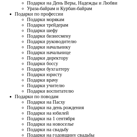
Подарки на День Веры, Надежды и Любви
Ураза-байрам и Курбан-байрам
Подарки по профессии
Подарки морякам
Подарки трейдерам
Подарки шефу
Подарки бизнесмену
Подарки руководителю
Подарки начальнику
Подарки начальнице
Подарки директору
Подарки боссу
Подарки бухгалтеру
Подарки юристу
Подарки врачу
Подарки учителю
Подарки воспитателю
Подарки по поводам
Подарки на Пасху
Подарки на день рождения
Подарки на юбилей
Подарки на 1 сентября
Подарки на новоселье
Подарки на свадьбу
Подарки на годовщину свадьбы