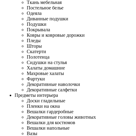
Ткань мебельная
Постельное белье
Одеяла
Диванные подушки
Подушки
Покрывала
Ковры и ковровые дорожки
Пледы
Шторы
Скатерти
Полотенца
Сидушки на стулья
Халаты домашние
Махровые халаты
Фартуки
Декоративные наволочки
Декоративные салфетки
Предметы интерьера
Доски гладильные
Пленки на окна
Вешалки гардеробные
Декоративные головы животных
Вешалки для костюмов
Вешалки напольные
Вазы