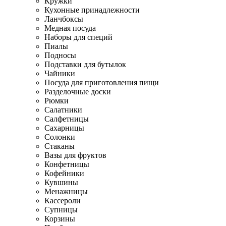
Кружки
Кухонные принадлежности
Ланчбоксы
Медная посуда
Наборы для специй
Пиалы
Подносы
Подставки для бутылок
Чайники
Посуда для приготовления пищи
Разделочные доски
Рюмки
Салатники
Салфетницы
Сахарницы
Солонки
Стаканы
Вазы для фруктов
Конфетницы
Кофейники
Кувшины
Менажницы
Кассероли
Супницы
Корзины