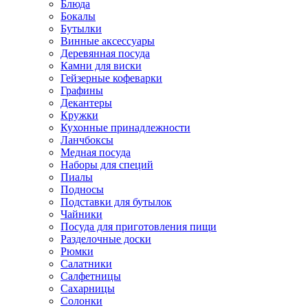
Блюда
Бокалы
Бутылки
Винные аксессуары
Деревянная посуда
Камни для виски
Гейзерные кофеварки
Графины
Декантеры
Кружки
Кухонные принадлежности
Ланчбоксы
Медная посуда
Наборы для специй
Пиалы
Подносы
Подставки для бутылок
Чайники
Посуда для приготовления пищи
Разделочные доски
Рюмки
Салатники
Салфетницы
Сахарницы
Солонки