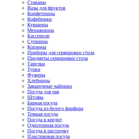
Стаканы
Вазы для фруктов
Конфетницы
Кофейники
Кувшины
Менажницы
Кассероли
Супницы
Корзины
Приборы для сервировки стола
Предметы сервировки стола
Тарелки
Турки
Фужеры
Хлебницы
Заварочные чайники
Посуда для чая
Штофы
Барная посуда
Посуда из белого фарфора
Темная посуда
Посуда в кредит
Однотонная посуда
Посуда в рассрочку
Пластиковая посуда