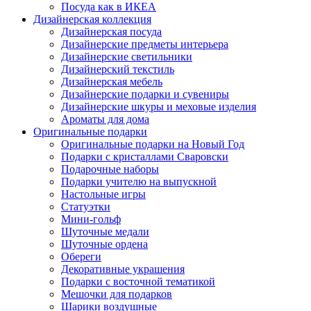
Посуда как в ИКЕА
Дизайнерская коллекция
Дизайнерская посуда
Дизайнерские предметы интерьера
Дизайнерские светильники
Дизайнерский текстиль
Дизайнерская мебель
Дизайнерские подарки и сувениры
Дизайнерские шкуры и меховые изделия
Ароматы для дома
Оригинальные подарки
Оригинальные подарки на Новый Год
Подарки с кристаллами Сваровски
Подарочные наборы
Подарки учителю на выпускной
Настольные игры
Статуэтки
Мини-гольф
Шуточные медали
Шуточные ордена
Обереги
Декоративные украшения
Подарки с восточной тематикой
Мешочки для подарков
Шарики воздушные