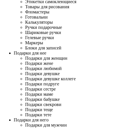
Этикетки самоклеющиеся
Товары для рисования
Фломастеры
Готовальни
Калькуляторы
Ручки подарочные
Шариковые ручки
Гелевые ручки
Маркеры
Блоки для записей
Подарки для нее
Подарки для женщин
Подарки жене
Подарки любимой
Подарки девушке
Подарки девушке коллеге
Подарки подруге
Подарки сестре
Подарки маме
Подарки бабушке
Подарки свекрови
Подарки теще
Подарки тете
Подарки для него
Подарки для мужчин