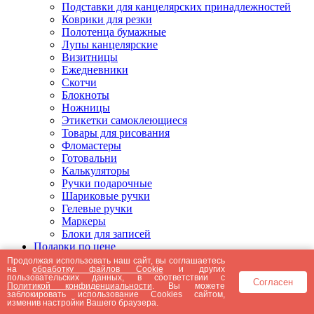
Подставки для канцелярских принадлежностей
Коврики для резки
Полотенца бумажные
Лупы канцелярские
Визитницы
Ежедневники
Скотчи
Блокноты
Ножницы
Этикетки самоклеющиеся
Товары для рисования
Фломастеры
Готовальни
Калькуляторы
Ручки подарочные
Шариковые ручки
Гелевые ручки
Маркеры
Блоки для записей
Подарки по цене
Подарки от 5000 рублей
Продолжая использовать наш сайт, вы соглашаетесь
на
обработку файлов Cookie
и других
Подарки до 5000 рублей
пользовательских данных, в соответствии с
Согласен
Подарки до 3000 рублей
Политикой конфиденциальности
. Вы можете
заблокировать использование Cookies сайтом,
Подарки до 2000 рублей
изменив настройки Вашего браузера.
Подарки до 1000 рублей