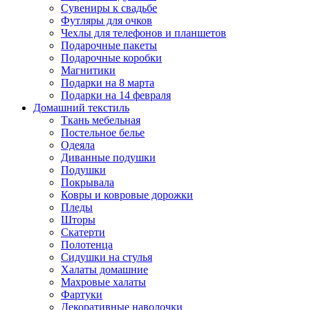
Сувениры к свадьбе
Футляры для очков
Чехлы для телефонов и планшетов
Подарочные пакеты
Подарочные коробки
Магнитики
Подарки на 8 марта
Подарки на 14 февраля
Домашний текстиль
Ткань мебельная
Постельное белье
Одеяла
Диванные подушки
Подушки
Покрывала
Ковры и ковровые дорожки
Пледы
Шторы
Скатерти
Полотенца
Сидушки на стулья
Халаты домашние
Махровые халаты
Фартуки
Декоративные наволочки