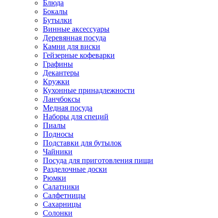
Блюда
Бокалы
Бутылки
Винные аксессуары
Деревянная посуда
Камни для виски
Гейзерные кофеварки
Графины
Декантеры
Кружки
Кухонные принадлежности
Ланчбоксы
Медная посуда
Наборы для специй
Пиалы
Подносы
Подставки для бутылок
Чайники
Посуда для приготовления пищи
Разделочные доски
Рюмки
Салатники
Салфетницы
Сахарницы
Солонки