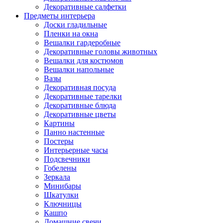
Декоративные салфетки
Предметы интерьера
Доски гладильные
Пленки на окна
Вешалки гардеробные
Декоративные головы животных
Вешалки для костюмов
Вешалки напольные
Вазы
Декоративная посуда
Декоративные тарелки
Декоративные блюда
Декоративные цветы
Картины
Панно настенные
Постеры
Интерьерные часы
Подсвечники
Гобелены
Зеркала
Минибары
Шкатулки
Ключницы
Кашпо
Домашние свечи