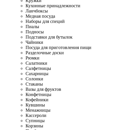
Кружки
Кухонные принадлежности
Ланчбоксы
Медная посуда
Наборы для специй
Пиалы
Подносы
Подставки для бутылок
Чайники
Посуда для приготовления пищи
Разделочные доски
Рюмки
Салатники
Салфетницы
Сахарницы
Солонки
Стаканы
Вазы для фруктов
Конфетницы
Кофейники
Кувшины
Менажницы
Кассероли
Супницы
Корзины