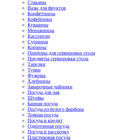
Стаканы
Вазы для фруктов
Конфетницы
Кофейники
Кувшины
Менажницы
Кассероли
Супницы
Корзины
Приборы для сервировки стола
Предметы сервировки стола
Тарелки
Турки
Фужеры
Хлебницы
Заварочные чайники
Посуда для чая
Штофы
Барная посуда
Посуда из белого фарфора
Темная посуда
Посуда в кредит
Однотонная посуда
Посуда в рассрочку
Пластиковая посуда