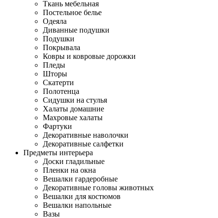
Ткань мебельная
Постельное белье
Одеяла
Диванные подушки
Подушки
Покрывала
Ковры и ковровые дорожки
Пледы
Шторы
Скатерти
Полотенца
Сидушки на стулья
Халаты домашние
Махровые халаты
Фартуки
Декоративные наволочки
Декоративные салфетки
Предметы интерьера
Доски гладильные
Пленки на окна
Вешалки гардеробные
Декоративные головы животных
Вешалки для костюмов
Вешалки напольные
Вазы