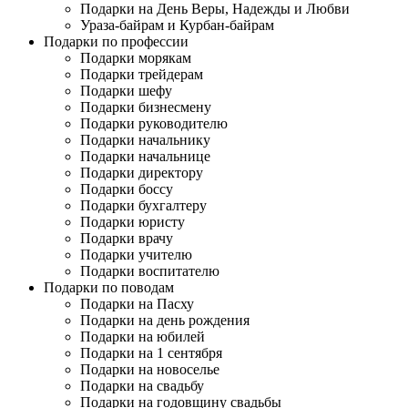
Подарки на День Веры, Надежды и Любви
Ураза-байрам и Курбан-байрам
Подарки по профессии
Подарки морякам
Подарки трейдерам
Подарки шефу
Подарки бизнесмену
Подарки руководителю
Подарки начальнику
Подарки начальнице
Подарки директору
Подарки боссу
Подарки бухгалтеру
Подарки юристу
Подарки врачу
Подарки учителю
Подарки воспитателю
Подарки по поводам
Подарки на Пасху
Подарки на день рождения
Подарки на юбилей
Подарки на 1 сентября
Подарки на новоселье
Подарки на свадьбу
Подарки на годовщину свадьбы