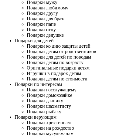
Подарки мужу
Подарки любимому
Подарки другу
Подарки для брата
Подарки папе
Подарки отцу
Подарки дедушке
Подарки для детей
Подарки ко дню защиты детей
Подарки детям от родственников
Подарки для детей по поводам
Подарки детям по возрасту
Оригинальные подарки детям
Игрушки в подарок детям
Подарки детям по стоимости
Подарки по интересам
Подарки госслужащему
Подарки домохозяйке
Подарки дачнику
Подарки шахматисту
Подарки рыбаку
Подарки верующим
Подарки христианам
Подарки на рождество
Подарки мусульманам