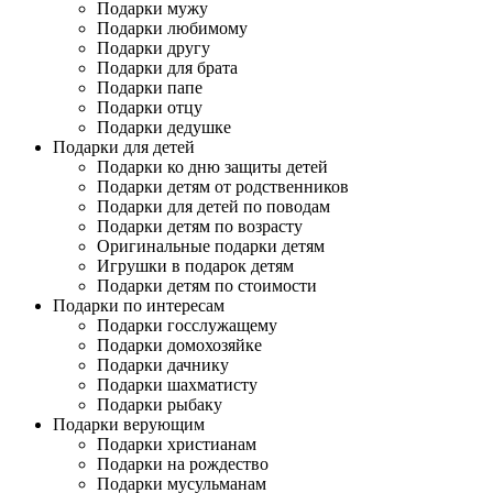
Подарки мужу
Подарки любимому
Подарки другу
Подарки для брата
Подарки папе
Подарки отцу
Подарки дедушке
Подарки для детей
Подарки ко дню защиты детей
Подарки детям от родственников
Подарки для детей по поводам
Подарки детям по возрасту
Оригинальные подарки детям
Игрушки в подарок детям
Подарки детям по стоимости
Подарки по интересам
Подарки госслужащему
Подарки домохозяйке
Подарки дачнику
Подарки шахматисту
Подарки рыбаку
Подарки верующим
Подарки христианам
Подарки на рождество
Подарки мусульманам