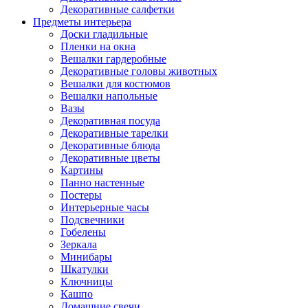
Декоративные салфетки
Предметы интерьера
Доски гладильные
Пленки на окна
Вешалки гардеробные
Декоративные головы животных
Вешалки для костюмов
Вешалки напольные
Вазы
Декоративная посуда
Декоративные тарелки
Декоративные блюда
Декоративные цветы
Картины
Панно настенные
Постеры
Интерьерные часы
Подсвечники
Гобелены
Зеркала
Минибары
Шкатулки
Ключницы
Кашпо
Домашние свечи