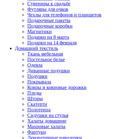
Сувениры к свадьбе
Футляры для очков
Чехлы для телефонов и планшетов
Подарочные пакеты
Подарочные коробки
Магнитики
Подарки на 8 марта
Подарки на 14 февраля
Домашний текстиль
Ткань мебельная
Постельное белье
Одеяла
Диванные подушки
Подушки
Покрывала
Ковры и ковровые дорожки
Пледы
Шторы
Скатерти
Полотенца
Сидушки на стулья
Халаты домашние
Махровые халаты
Фартуки
Декоративные наволочки