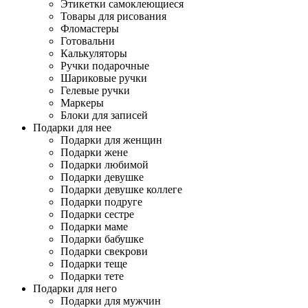
Этикетки самоклеющиеся
Товары для рисования
Фломастеры
Готовальни
Калькуляторы
Ручки подарочные
Шариковые ручки
Гелевые ручки
Маркеры
Блоки для записей
Подарки для нее
Подарки для женщин
Подарки жене
Подарки любимой
Подарки девушке
Подарки девушке коллеге
Подарки подруге
Подарки сестре
Подарки маме
Подарки бабушке
Подарки свекрови
Подарки теще
Подарки тете
Подарки для него
Подарки для мужчин