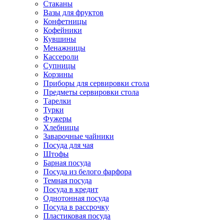
Стаканы
Вазы для фруктов
Конфетницы
Кофейники
Кувшины
Менажницы
Кассероли
Супницы
Корзины
Приборы для сервировки стола
Предметы сервировки стола
Тарелки
Турки
Фужеры
Хлебницы
Заварочные чайники
Посуда для чая
Штофы
Барная посуда
Посуда из белого фарфора
Темная посуда
Посуда в кредит
Однотонная посуда
Посуда в рассрочку
Пластиковая посуда