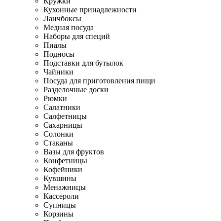
Кружки
Кухонные принадлежности
Ланчбоксы
Медная посуда
Наборы для специй
Пиалы
Подносы
Подставки для бутылок
Чайники
Посуда для приготовления пищи
Разделочные доски
Рюмки
Салатники
Салфетницы
Сахарницы
Солонки
Стаканы
Вазы для фруктов
Конфетницы
Кофейники
Кувшины
Менажницы
Кассероли
Супницы
Корзины