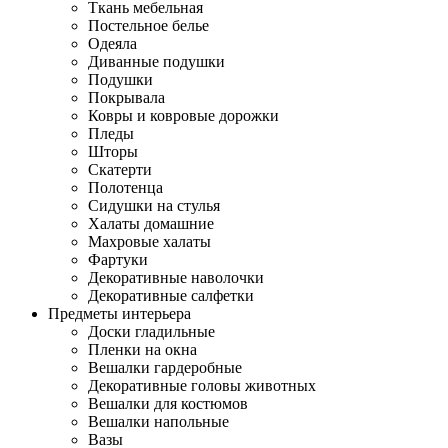
Ткань мебельная
Постельное белье
Одеяла
Диванные подушки
Подушки
Покрывала
Ковры и ковровые дорожки
Пледы
Шторы
Скатерти
Полотенца
Сидушки на стулья
Халаты домашние
Махровые халаты
Фартуки
Декоративные наволочки
Декоративные салфетки
Предметы интерьера
Доски гладильные
Пленки на окна
Вешалки гардеробные
Декоративные головы животных
Вешалки для костюмов
Вешалки напольные
Вазы