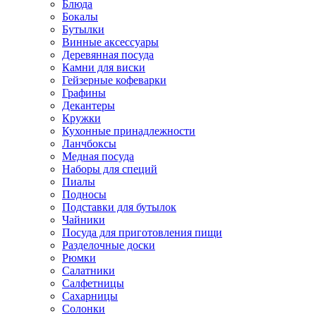
Блюда
Бокалы
Бутылки
Винные аксессуары
Деревянная посуда
Камни для виски
Гейзерные кофеварки
Графины
Декантеры
Кружки
Кухонные принадлежности
Ланчбоксы
Медная посуда
Наборы для специй
Пиалы
Подносы
Подставки для бутылок
Чайники
Посуда для приготовления пищи
Разделочные доски
Рюмки
Салатники
Салфетницы
Сахарницы
Солонки