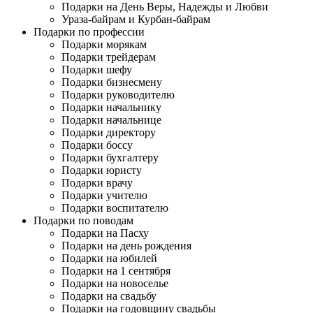
Подарки на День Веры, Надежды и Любви
Ураза-байрам и Курбан-байрам
Подарки по профессии
Подарки морякам
Подарки трейдерам
Подарки шефу
Подарки бизнесмену
Подарки руководителю
Подарки начальнику
Подарки начальнице
Подарки директору
Подарки боссу
Подарки бухгалтеру
Подарки юристу
Подарки врачу
Подарки учителю
Подарки воспитателю
Подарки по поводам
Подарки на Пасху
Подарки на день рождения
Подарки на юбилей
Подарки на 1 сентября
Подарки на новоселье
Подарки на свадьбу
Подарки на годовщину свадьбы