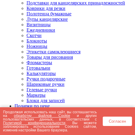
Подставки для канцелярских принадлежностей
Коврики для резки
Полотенца бумажные
Лупы канцелярские
Визитницы
Ежедневники
Скотчи
Блокноты
Ножницы
Этикетки самоклеющиеся
Товары для рисования
Фломастеры
Готовальни
Калькуляторы
Ручки подарочные
Шариковые ручки
Гелевые ручки
Маркеры
Блоки для записей
Подарки по цене
Подарки от 5000 рублей
Продолжая использовать наш сайт, вы соглашаетесь
на
обработку файлов Cookie
и других
Подарки до 5000 рублей
пользовательских данных, в соответствии с
Согласен
Подарки до 3000 рублей
Политикой конфиденциальности
. Вы можете
заблокировать использование Cookies сайтом,
Подарки до 2000 рублей
изменив настройки Вашего браузера.
Подарки до 1000 рублей