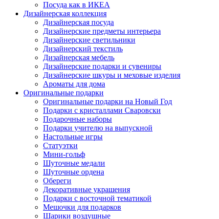
Посуда как в ИКЕА
Дизайнерская коллекция
Дизайнерская посуда
Дизайнерские предметы интерьера
Дизайнерские светильники
Дизайнерский текстиль
Дизайнерская мебель
Дизайнерские подарки и сувениры
Дизайнерские шкуры и меховые изделия
Ароматы для дома
Оригинальные подарки
Оригинальные подарки на Новый Год
Подарки с кристаллами Сваровски
Подарочные наборы
Подарки учителю на выпускной
Настольные игры
Статуэтки
Мини-гольф
Шуточные медали
Шуточные ордена
Обереги
Декоративные украшения
Подарки с восточной тематикой
Мешочки для подарков
Шарики воздушные