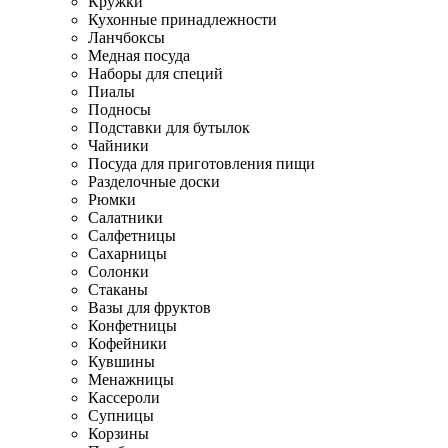
Кружки
Кухонные принадлежности
Ланчбоксы
Медная посуда
Наборы для специй
Пиалы
Подносы
Подставки для бутылок
Чайники
Посуда для приготовления пищи
Разделочные доски
Рюмки
Салатники
Салфетницы
Сахарницы
Солонки
Стаканы
Вазы для фруктов
Конфетницы
Кофейники
Кувшины
Менажницы
Кассероли
Супницы
Корзины