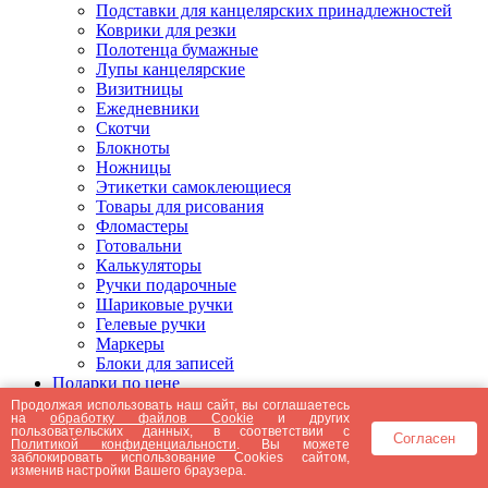
Подставки для канцелярских принадлежностей
Коврики для резки
Полотенца бумажные
Лупы канцелярские
Визитницы
Ежедневники
Скотчи
Блокноты
Ножницы
Этикетки самоклеющиеся
Товары для рисования
Фломастеры
Готовальни
Калькуляторы
Ручки подарочные
Шариковые ручки
Гелевые ручки
Маркеры
Блоки для записей
Подарки по цене
Подарки от 5000 рублей
Продолжая использовать наш сайт, вы соглашаетесь
на
обработку файлов Cookie
и других
Подарки до 5000 рублей
пользовательских данных, в соответствии с
Согласен
Подарки до 3000 рублей
Политикой конфиденциальности
. Вы можете
заблокировать использование Cookies сайтом,
Подарки до 2000 рублей
изменив настройки Вашего браузера.
Подарки до 1000 рублей