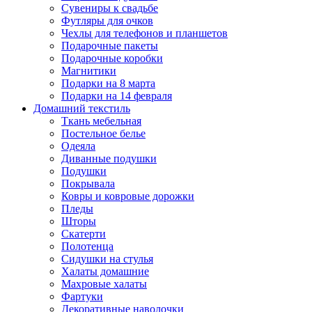
Сувениры к свадьбе
Футляры для очков
Чехлы для телефонов и планшетов
Подарочные пакеты
Подарочные коробки
Магнитики
Подарки на 8 марта
Подарки на 14 февраля
Домашний текстиль
Ткань мебельная
Постельное белье
Одеяла
Диванные подушки
Подушки
Покрывала
Ковры и ковровые дорожки
Пледы
Шторы
Скатерти
Полотенца
Сидушки на стулья
Халаты домашние
Махровые халаты
Фартуки
Декоративные наволочки