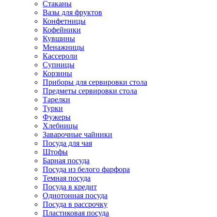
Стаканы
Вазы для фруктов
Конфетницы
Кофейники
Кувшины
Менажницы
Кассероли
Супницы
Корзины
Приборы для сервировки стола
Предметы сервировки стола
Тарелки
Турки
Фужеры
Хлебницы
Заварочные чайники
Посуда для чая
Штофы
Барная посуда
Посуда из белого фарфора
Темная посуда
Посуда в кредит
Однотонная посуда
Посуда в рассрочку
Пластиковая посуда