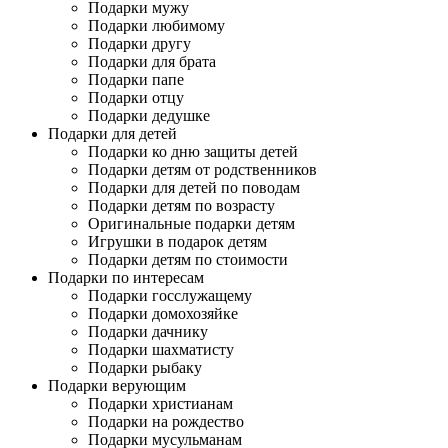
Подарки мужу
Подарки любимому
Подарки другу
Подарки для брата
Подарки папе
Подарки отцу
Подарки дедушке
Подарки для детей
Подарки ко дню защиты детей
Подарки детям от родственников
Подарки для детей по поводам
Подарки детям по возрасту
Оригинальные подарки детям
Игрушки в подарок детям
Подарки детям по стоимости
Подарки по интересам
Подарки госслужащему
Подарки домохозяйке
Подарки дачнику
Подарки шахматисту
Подарки рыбаку
Подарки верующим
Подарки христианам
Подарки на рождество
Подарки мусульманам