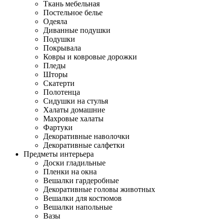
Ткань мебельная
Постельное белье
Одеяла
Диванные подушки
Подушки
Покрывала
Ковры и ковровые дорожки
Пледы
Шторы
Скатерти
Полотенца
Сидушки на стулья
Халаты домашние
Махровые халаты
Фартуки
Декоративные наволочки
Декоративные салфетки
Предметы интерьера
Доски гладильные
Пленки на окна
Вешалки гардеробные
Декоративные головы животных
Вешалки для костюмов
Вешалки напольные
Вазы