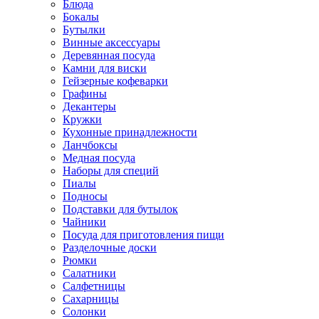
Блюда
Бокалы
Бутылки
Винные аксессуары
Деревянная посуда
Камни для виски
Гейзерные кофеварки
Графины
Декантеры
Кружки
Кухонные принадлежности
Ланчбоксы
Медная посуда
Наборы для специй
Пиалы
Подносы
Подставки для бутылок
Чайники
Посуда для приготовления пищи
Разделочные доски
Рюмки
Салатники
Салфетницы
Сахарницы
Солонки