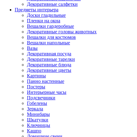
Декоративные салфетки
Предметы интерьера
Доски гладильные
Пленки на окна
Вешалки гардеробные
Декоративные головы животных
Вешалки для костюмов
Вешалки напольные
Вазы
Декоративная посуда
Декоративные тарелки
Декоративные блюда
Декоративные цветы
Картины
Панно настенные
Постеры
Интерьерные часы
Подсвечники
Гобелены
Зеркала
Минибары
Шкатулки
Ключницы
Кашпо
Домашние свечи