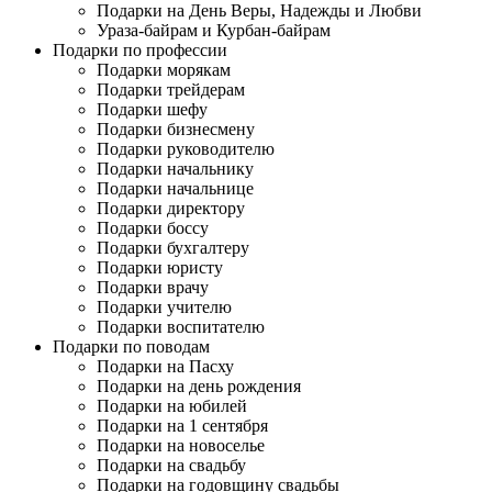
Подарки на День Веры, Надежды и Любви
Ураза-байрам и Курбан-байрам
Подарки по профессии
Подарки морякам
Подарки трейдерам
Подарки шефу
Подарки бизнесмену
Подарки руководителю
Подарки начальнику
Подарки начальнице
Подарки директору
Подарки боссу
Подарки бухгалтеру
Подарки юристу
Подарки врачу
Подарки учителю
Подарки воспитателю
Подарки по поводам
Подарки на Пасху
Подарки на день рождения
Подарки на юбилей
Подарки на 1 сентября
Подарки на новоселье
Подарки на свадьбу
Подарки на годовщину свадьбы