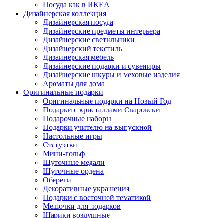
Посуда как в ИКЕА
Дизайнерская коллекция
Дизайнерская посуда
Дизайнерские предметы интерьера
Дизайнерские светильники
Дизайнерский текстиль
Дизайнерская мебель
Дизайнерские подарки и сувениры
Дизайнерские шкуры и меховые изделия
Ароматы для дома
Оригинальные подарки
Оригинальные подарки на Новый Год
Подарки с кристаллами Сваровски
Подарочные наборы
Подарки учителю на выпускной
Настольные игры
Статуэтки
Мини-гольф
Шуточные медали
Шуточные ордена
Обереги
Декоративные украшения
Подарки с восточной тематикой
Мешочки для подарков
Шарики воздушные