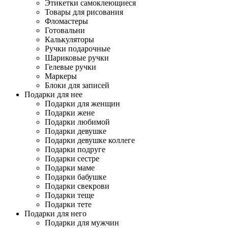
Этикетки самоклеющиеся
Товары для рисования
Фломастеры
Готовальни
Калькуляторы
Ручки подарочные
Шариковые ручки
Гелевые ручки
Маркеры
Блоки для записей
Подарки для нее
Подарки для женщин
Подарки жене
Подарки любимой
Подарки девушке
Подарки девушке коллеге
Подарки подруге
Подарки сестре
Подарки маме
Подарки бабушке
Подарки свекрови
Подарки теще
Подарки тете
Подарки для него
Подарки для мужчин