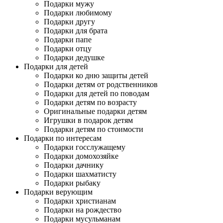
Подарки мужу
Подарки любимому
Подарки другу
Подарки для брата
Подарки папе
Подарки отцу
Подарки дедушке
Подарки для детей
Подарки ко дню защиты детей
Подарки детям от родственников
Подарки для детей по поводам
Подарки детям по возрасту
Оригинальные подарки детям
Игрушки в подарок детям
Подарки детям по стоимости
Подарки по интересам
Подарки госслужащему
Подарки домохозяйке
Подарки дачнику
Подарки шахматисту
Подарки рыбаку
Подарки верующим
Подарки христианам
Подарки на рождество
Подарки мусульманам