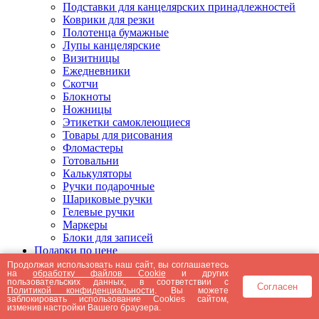
Подставки для канцелярских принадлежностей
Коврики для резки
Полотенца бумажные
Лупы канцелярские
Визитницы
Ежедневники
Скотчи
Блокноты
Ножницы
Этикетки самоклеющиеся
Товары для рисования
Фломастеры
Готовальни
Калькуляторы
Ручки подарочные
Шариковые ручки
Гелевые ручки
Маркеры
Блоки для записей
Подарки по цене
Подарки от 5000 рублей
Продолжая использовать наш сайт, вы соглашаетесь
на
обработку файлов Cookie
и других
Подарки до 5000 рублей
пользовательских данных, в соответствии с
Согласен
Подарки до 3000 рублей
Политикой конфиденциальности
. Вы можете
заблокировать использование Cookies сайтом,
Подарки до 2000 рублей
изменив настройки Вашего браузера.
Подарки до 1000 рублей