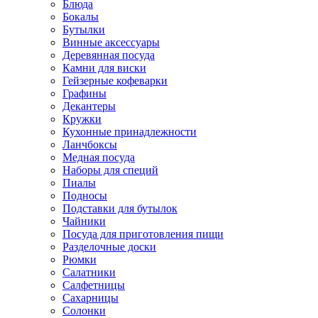
Блюда
Бокалы
Бутылки
Винные аксессуары
Деревянная посуда
Камни для виски
Гейзерные кофеварки
Графины
Декантеры
Кружки
Кухонные принадлежности
Ланчбоксы
Медная посуда
Наборы для специй
Пиалы
Подносы
Подставки для бутылок
Чайники
Посуда для приготовления пищи
Разделочные доски
Рюмки
Салатники
Салфетницы
Сахарницы
Солонки