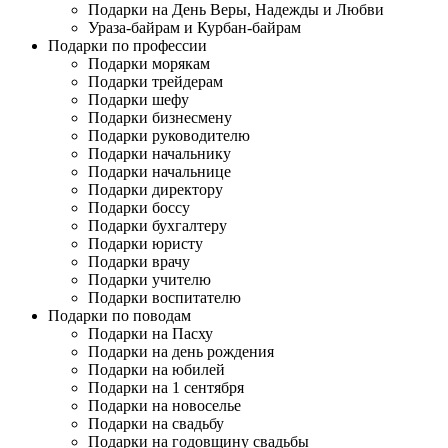
Подарки на День Веры, Надежды и Любви
Ураза-байрам и Курбан-байрам
Подарки по профессии
Подарки морякам
Подарки трейдерам
Подарки шефу
Подарки бизнесмену
Подарки руководителю
Подарки начальнику
Подарки начальнице
Подарки директору
Подарки боссу
Подарки бухгалтеру
Подарки юристу
Подарки врачу
Подарки учителю
Подарки воспитателю
Подарки по поводам
Подарки на Пасху
Подарки на день рождения
Подарки на юбилей
Подарки на 1 сентября
Подарки на новоселье
Подарки на свадьбу
Подарки на годовщину свадьбы