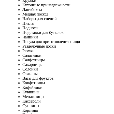
Кружки
Кухонные принадлежности
Ланчбоксы
Медная посуда
Наборы для специй
Пиалы
Подносы
Подставки для бутылок
Чайники
Посуда для приготовления пищи
Разделочные доски
Рюмки
Салатники
Салфетницы
Сахарницы
Солонки
Стаканы
Вазы для фруктов
Конфетницы
Кофейники
Кувшины
Менажницы
Кассероли
Супницы
Корзины