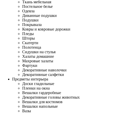
Ткань мебельная
Постельное белье
Одеяла
Диванные подушки
Подушки
Покрывала
Ковры и ковровые дорожки
Пледы
Шторы
Скатерти
Полотенца
Сидушки на стулья
Халаты домашние
Махровые халаты
Фартуки
Декоративные наволочки
Декоративные салфетки
Предметы интерьера
Доски гладильные
Пленки на окна
Вешалки гардеробные
Декоративные головы животных
Вешалки для костюмов
Вешалки напольные
Вазы