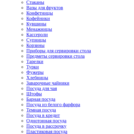
Стаканы
Вазы для фруктов
Конфетницы
Кофейники
Кувшины
Менажницы
Кассероли
Супницы
Корзины
Приборы для сервировки стола
Предметы сервировки стола
Тарелки
Турки
Фужеры
Хлебницы
Заварочные чайники
Посуда для чая
Штофы
Барная посуда
Посуда из белого фарфора
Темная посуда
Посуда в кредит
Однотонная посуда
Посуда в рассрочку
Пластиковая посуда