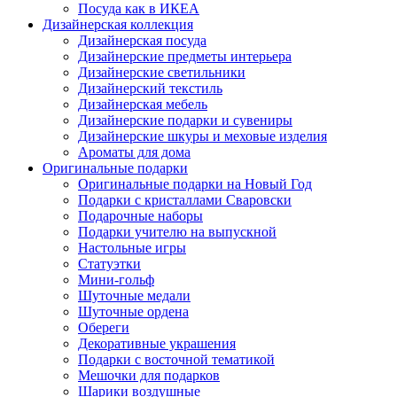
Посуда как в ИКЕА
Дизайнерская коллекция
Дизайнерская посуда
Дизайнерские предметы интерьера
Дизайнерские светильники
Дизайнерский текстиль
Дизайнерская мебель
Дизайнерские подарки и сувениры
Дизайнерские шкуры и меховые изделия
Ароматы для дома
Оригинальные подарки
Оригинальные подарки на Новый Год
Подарки с кристаллами Сваровски
Подарочные наборы
Подарки учителю на выпускной
Настольные игры
Статуэтки
Мини-гольф
Шуточные медали
Шуточные ордена
Обереги
Декоративные украшения
Подарки с восточной тематикой
Мешочки для подарков
Шарики воздушные