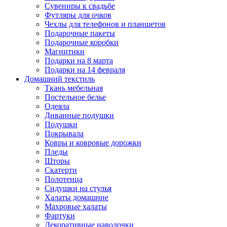
Сувениры к свадьбе
Футляры для очков
Чехлы для телефонов и планшетов
Подарочные пакеты
Подарочные коробки
Магнитики
Подарки на 8 марта
Подарки на 14 февраля
Домашний текстиль
Ткань мебельная
Постельное белье
Одеяла
Диванные подушки
Подушки
Покрывала
Ковры и ковровые дорожки
Пледы
Шторы
Скатерти
Полотенца
Сидушки на стулья
Халаты домашние
Махровые халаты
Фартуки
Декоративные наволочки