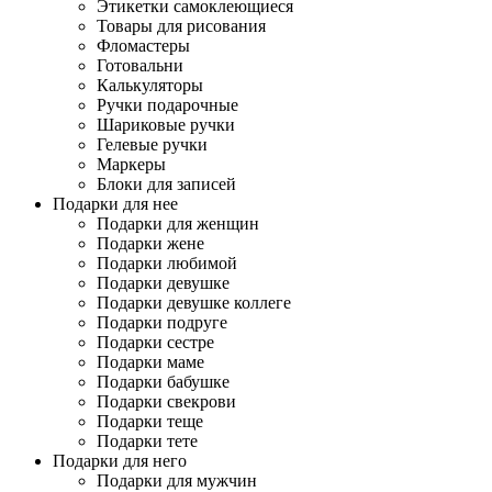
Этикетки самоклеющиеся
Товары для рисования
Фломастеры
Готовальни
Калькуляторы
Ручки подарочные
Шариковые ручки
Гелевые ручки
Маркеры
Блоки для записей
Подарки для нее
Подарки для женщин
Подарки жене
Подарки любимой
Подарки девушке
Подарки девушке коллеге
Подарки подруге
Подарки сестре
Подарки маме
Подарки бабушке
Подарки свекрови
Подарки теще
Подарки тете
Подарки для него
Подарки для мужчин