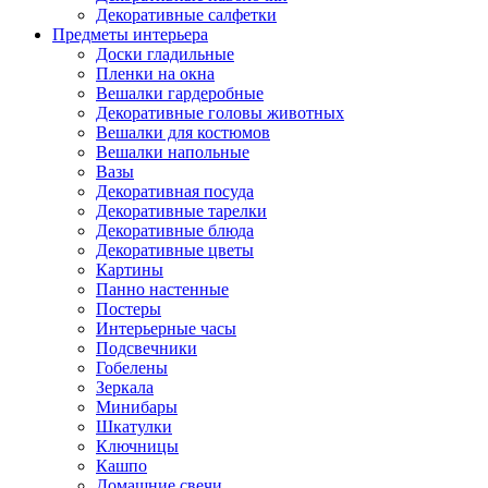
Декоративные салфетки
Предметы интерьера
Доски гладильные
Пленки на окна
Вешалки гардеробные
Декоративные головы животных
Вешалки для костюмов
Вешалки напольные
Вазы
Декоративная посуда
Декоративные тарелки
Декоративные блюда
Декоративные цветы
Картины
Панно настенные
Постеры
Интерьерные часы
Подсвечники
Гобелены
Зеркала
Минибары
Шкатулки
Ключницы
Кашпо
Домашние свечи