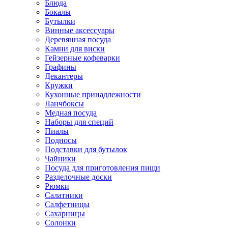
Блюда
Бокалы
Бутылки
Винные аксессуары
Деревянная посуда
Камни для виски
Гейзерные кофеварки
Графины
Декантеры
Кружки
Кухонные принадлежности
Ланчбоксы
Медная посуда
Наборы для специй
Пиалы
Подносы
Подставки для бутылок
Чайники
Посуда для приготовления пищи
Разделочные доски
Рюмки
Салатники
Салфетницы
Сахарницы
Солонки