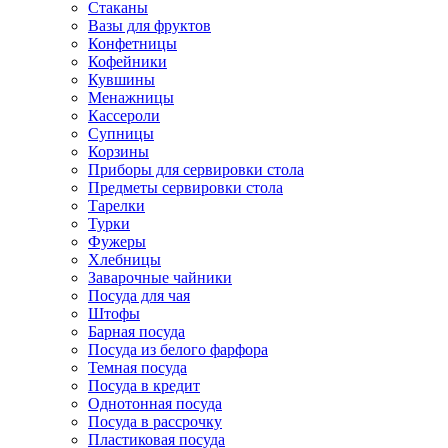
Стаканы
Вазы для фруктов
Конфетницы
Кофейники
Кувшины
Менажницы
Кассероли
Супницы
Корзины
Приборы для сервировки стола
Предметы сервировки стола
Тарелки
Турки
Фужеры
Хлебницы
Заварочные чайники
Посуда для чая
Штофы
Барная посуда
Посуда из белого фарфора
Темная посуда
Посуда в кредит
Однотонная посуда
Посуда в рассрочку
Пластиковая посуда