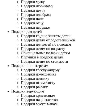
Подарки мужу
Подарки любимому
Подарки другу
Подарки для брата
Подарки папе
Подарки отцу
Подарки дедушке
Подарки для детей
Подарки ко дню защиты детей
Подарки детям от родственников
Подарки для детей по поводам
Подарки детям по возрасту
Оригинальные подарки детям
Игрушки в подарок детям
Подарки детям по стоимости
Подарки по интересам
Подарки госслужащему
Подарки домохозяйке
Подарки дачнику
Подарки шахматисту
Подарки рыбаку
Подарки верующим
Подарки христианам
Подарки на рождество
Подарки мусульманам