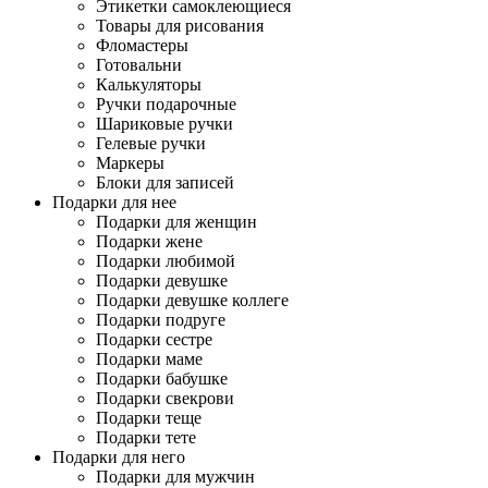
Этикетки самоклеющиеся
Товары для рисования
Фломастеры
Готовальни
Калькуляторы
Ручки подарочные
Шариковые ручки
Гелевые ручки
Маркеры
Блоки для записей
Подарки для нее
Подарки для женщин
Подарки жене
Подарки любимой
Подарки девушке
Подарки девушке коллеге
Подарки подруге
Подарки сестре
Подарки маме
Подарки бабушке
Подарки свекрови
Подарки теще
Подарки тете
Подарки для него
Подарки для мужчин