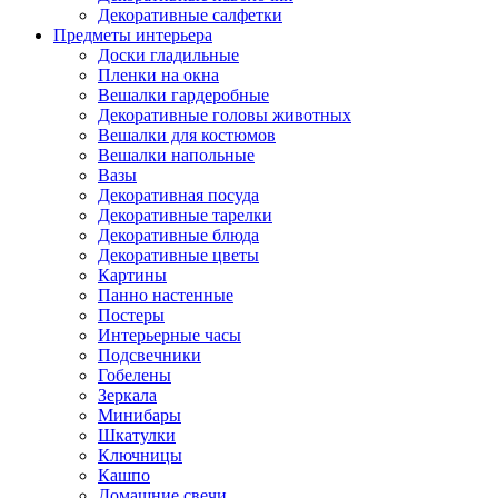
Декоративные салфетки
Предметы интерьера
Доски гладильные
Пленки на окна
Вешалки гардеробные
Декоративные головы животных
Вешалки для костюмов
Вешалки напольные
Вазы
Декоративная посуда
Декоративные тарелки
Декоративные блюда
Декоративные цветы
Картины
Панно настенные
Постеры
Интерьерные часы
Подсвечники
Гобелены
Зеркала
Минибары
Шкатулки
Ключницы
Кашпо
Домашние свечи