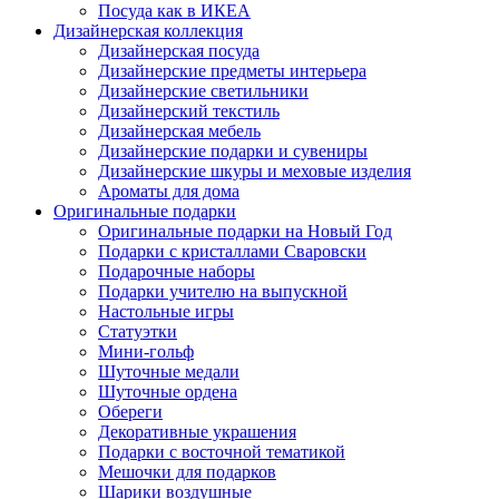
Посуда как в ИКЕА
Дизайнерская коллекция
Дизайнерская посуда
Дизайнерские предметы интерьера
Дизайнерские светильники
Дизайнерский текстиль
Дизайнерская мебель
Дизайнерские подарки и сувениры
Дизайнерские шкуры и меховые изделия
Ароматы для дома
Оригинальные подарки
Оригинальные подарки на Новый Год
Подарки с кристаллами Сваровски
Подарочные наборы
Подарки учителю на выпускной
Настольные игры
Статуэтки
Мини-гольф
Шуточные медали
Шуточные ордена
Обереги
Декоративные украшения
Подарки с восточной тематикой
Мешочки для подарков
Шарики воздушные