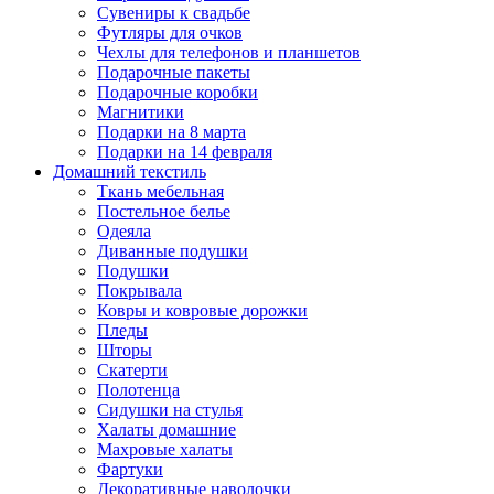
Сувениры к свадьбе
Футляры для очков
Чехлы для телефонов и планшетов
Подарочные пакеты
Подарочные коробки
Магнитики
Подарки на 8 марта
Подарки на 14 февраля
Домашний текстиль
Ткань мебельная
Постельное белье
Одеяла
Диванные подушки
Подушки
Покрывала
Ковры и ковровые дорожки
Пледы
Шторы
Скатерти
Полотенца
Сидушки на стулья
Халаты домашние
Махровые халаты
Фартуки
Декоративные наволочки