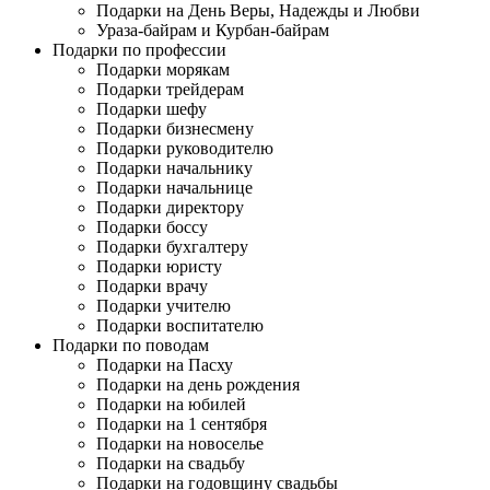
Подарки на День Веры, Надежды и Любви
Ураза-байрам и Курбан-байрам
Подарки по профессии
Подарки морякам
Подарки трейдерам
Подарки шефу
Подарки бизнесмену
Подарки руководителю
Подарки начальнику
Подарки начальнице
Подарки директору
Подарки боссу
Подарки бухгалтеру
Подарки юристу
Подарки врачу
Подарки учителю
Подарки воспитателю
Подарки по поводам
Подарки на Пасху
Подарки на день рождения
Подарки на юбилей
Подарки на 1 сентября
Подарки на новоселье
Подарки на свадьбу
Подарки на годовщину свадьбы