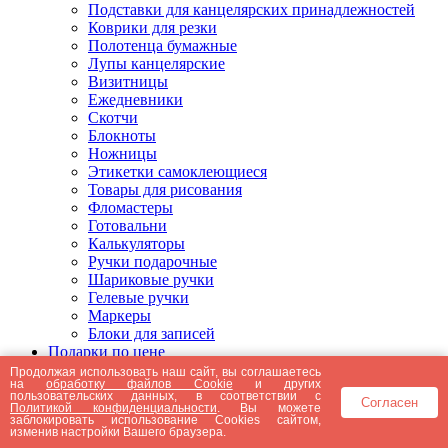
Подставки для канцелярских принадлежностей
Коврики для резки
Полотенца бумажные
Лупы канцелярские
Визитницы
Ежедневники
Скотчи
Блокноты
Ножницы
Этикетки самоклеющиеся
Товары для рисования
Фломастеры
Готовальни
Калькуляторы
Ручки подарочные
Шариковые ручки
Гелевые ручки
Маркеры
Блоки для записей
Подарки по цене
Подарки от 5000 рублей
Продолжая использовать наш сайт, вы соглашаетесь
на
обработку файлов Cookie
и других
Подарки до 5000 рублей
пользовательских данных, в соответствии с
Согласен
Подарки до 3000 рублей
Политикой конфиденциальности
. Вы можете
заблокировать использование Cookies сайтом,
Подарки до 2000 рублей
изменив настройки Вашего браузера.
Подарки до 1000 рублей