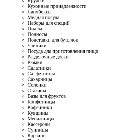
Кружки
Кухонные принадлежности
Ланчбоксы
Медная посуда
Наборы для специй
Пиалы
Подносы
Подставки для бутылок
Чайники
Посуда для приготовления пищи
Разделочные доски
Рюмки
Салатники
Салфетницы
Сахарницы
Солонки
Стаканы
Вазы для фруктов
Конфетницы
Кофейники
Кувшины
Менажницы
Кассероли
Супницы
Корзины