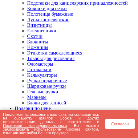
Подставки для канцелярских принадлежностей
Коврики для резки
Полотенца бумажные
Лупы канцелярские
Визитницы
Ежедневники
Скотчи
Блокноты
Ножницы
Этикетки самоклеющиеся
Товары для рисования
Фломастеры
Готовальни
Калькуляторы
Ручки подарочные
Шариковые ручки
Гелевые ручки
Маркеры
Блоки для записей
Подарки по цене
Подарки от 5000 рублей
Продолжая использовать наш сайт, вы соглашаетесь
на
обработку файлов Cookie
и других
Подарки до 5000 рублей
пользовательских данных, в соответствии с
Согласен
Подарки до 3000 рублей
Политикой конфиденциальности
. Вы можете
заблокировать использование Cookies сайтом,
Подарки до 2000 рублей
изменив настройки Вашего браузера.
Подарки до 1000 рублей