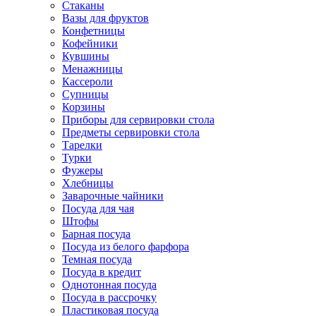
Стаканы
Вазы для фруктов
Конфетницы
Кофейники
Кувшины
Менажницы
Кассероли
Супницы
Корзины
Приборы для сервировки стола
Предметы сервировки стола
Тарелки
Турки
Фужеры
Хлебницы
Заварочные чайники
Посуда для чая
Штофы
Барная посуда
Посуда из белого фарфора
Темная посуда
Посуда в кредит
Однотонная посуда
Посуда в рассрочку
Пластиковая посуда