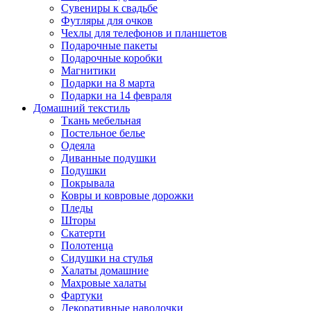
Сувениры к свадьбе
Футляры для очков
Чехлы для телефонов и планшетов
Подарочные пакеты
Подарочные коробки
Магнитики
Подарки на 8 марта
Подарки на 14 февраля
Домашний текстиль
Ткань мебельная
Постельное белье
Одеяла
Диванные подушки
Подушки
Покрывала
Ковры и ковровые дорожки
Пледы
Шторы
Скатерти
Полотенца
Сидушки на стулья
Халаты домашние
Махровые халаты
Фартуки
Декоративные наволочки