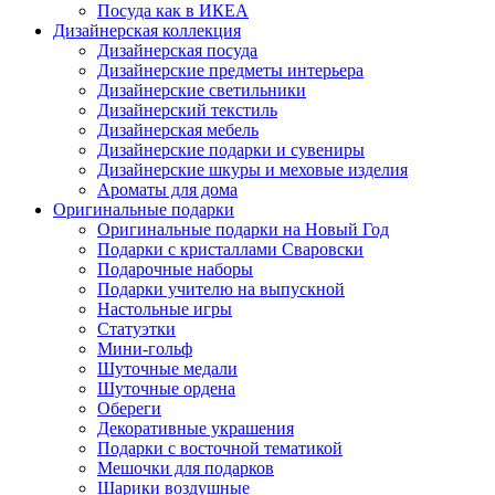
Посуда как в ИКЕА
Дизайнерская коллекция
Дизайнерская посуда
Дизайнерские предметы интерьера
Дизайнерские светильники
Дизайнерский текстиль
Дизайнерская мебель
Дизайнерские подарки и сувениры
Дизайнерские шкуры и меховые изделия
Ароматы для дома
Оригинальные подарки
Оригинальные подарки на Новый Год
Подарки с кристаллами Сваровски
Подарочные наборы
Подарки учителю на выпускной
Настольные игры
Статуэтки
Мини-гольф
Шуточные медали
Шуточные ордена
Обереги
Декоративные украшения
Подарки с восточной тематикой
Мешочки для подарков
Шарики воздушные