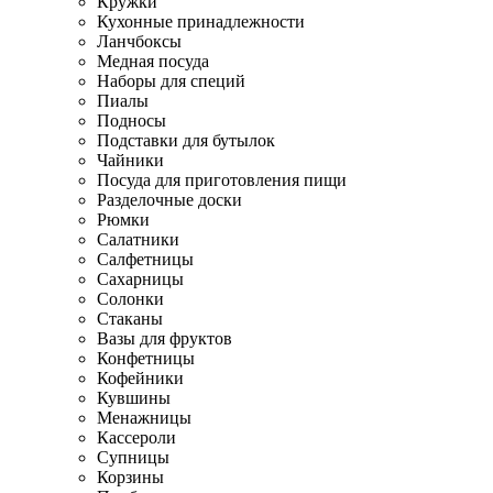
Кружки
Кухонные принадлежности
Ланчбоксы
Медная посуда
Наборы для специй
Пиалы
Подносы
Подставки для бутылок
Чайники
Посуда для приготовления пищи
Разделочные доски
Рюмки
Салатники
Салфетницы
Сахарницы
Солонки
Стаканы
Вазы для фруктов
Конфетницы
Кофейники
Кувшины
Менажницы
Кассероли
Супницы
Корзины