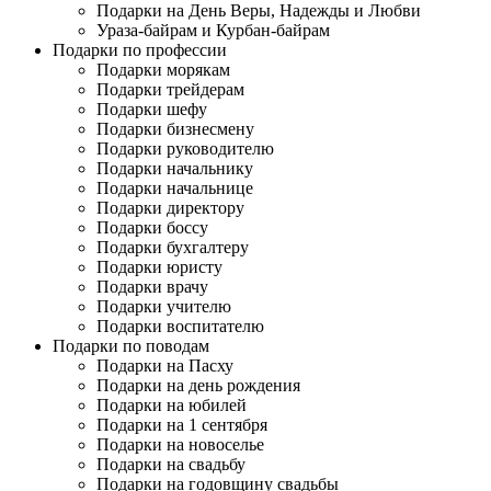
Подарки на День Веры, Надежды и Любви
Ураза-байрам и Курбан-байрам
Подарки по профессии
Подарки морякам
Подарки трейдерам
Подарки шефу
Подарки бизнесмену
Подарки руководителю
Подарки начальнику
Подарки начальнице
Подарки директору
Подарки боссу
Подарки бухгалтеру
Подарки юристу
Подарки врачу
Подарки учителю
Подарки воспитателю
Подарки по поводам
Подарки на Пасху
Подарки на день рождения
Подарки на юбилей
Подарки на 1 сентября
Подарки на новоселье
Подарки на свадьбу
Подарки на годовщину свадьбы