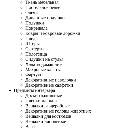
Ткань мебельная
Постельное белье
Одеяла
Диванные подушки
Подушки
Покрывала
Ковры и ковровые дорожки
Пледы
Шторы
Скатерти
Полотенца
Сидушки на стулья
Халаты домашние
Махровые халаты
Фартуки
Декоративные наволочки
Декоративные салфетки
Предметы интерьера
Доски гладильные
Пленки на окна
Вешалки гардеробные
Декоративные головы животных
Вешалки для костюмов
Вешалки напольные
Вазы