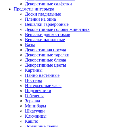
Декоративные салфетки
Предметы интерьера
Доски гладильные
Пленки на окна
Вешалки гардеробные
Декоративные головы животных
Вешалки для костюмов
Вешалки напольные
Вазы
Декоративная посуда
Декоративные тарелки
Декоративные блюда
Декоративные цветы
Картины
Панно настенные
Постеры
Интерьерные часы
Подсвечники
Гобелены
Зеркала
Минибары
Шкатулки
Ключницы
Кашпо
Домашние свечи