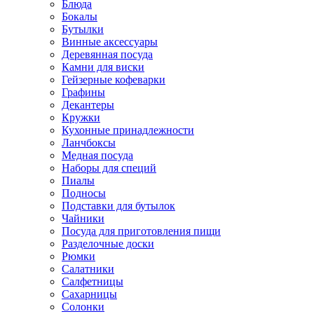
Блюда
Бокалы
Бутылки
Винные аксессуары
Деревянная посуда
Камни для виски
Гейзерные кофеварки
Графины
Декантеры
Кружки
Кухонные принадлежности
Ланчбоксы
Медная посуда
Наборы для специй
Пиалы
Подносы
Подставки для бутылок
Чайники
Посуда для приготовления пищи
Разделочные доски
Рюмки
Салатники
Салфетницы
Сахарницы
Солонки