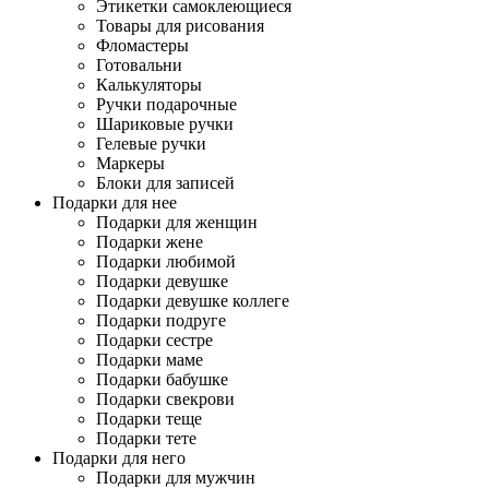
Этикетки самоклеющиеся
Товары для рисования
Фломастеры
Готовальни
Калькуляторы
Ручки подарочные
Шариковые ручки
Гелевые ручки
Маркеры
Блоки для записей
Подарки для нее
Подарки для женщин
Подарки жене
Подарки любимой
Подарки девушке
Подарки девушке коллеге
Подарки подруге
Подарки сестре
Подарки маме
Подарки бабушке
Подарки свекрови
Подарки теще
Подарки тете
Подарки для него
Подарки для мужчин