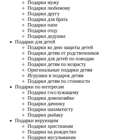
Подарки мужу
Подарки любимому
Подарки другу
Подарки для брата
Подарки папе
Подарки отцу
Подарки дедушке
Подарки для детей
Подарки ко дню защиты детей
Подарки детям от родственников
Подарки для детей по поводам
Подарки детям по возрасту
Оригинальные подарки детям
Игрушки в подарок детям
Подарки детям по стоимости
Подарки по интересам
Подарки госслужащему
Подарки домохозяйке
Подарки дачнику
Подарки шахматисту
Подарки рыбаку
Подарки верующим
Подарки христианам
Подарки на рождество
Подарки мусульманам