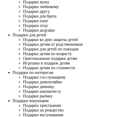
Подарки мужу
Подарки любимому
Подарки другу
Подарки для брата
Подарки папе
Подарки отцу
Подарки дедушке
Подарки для детей
Подарки ко дню защиты детей
Подарки детям от родственников
Подарки для детей по поводам
Подарки детям по возрасту
Оригинальные подарки детям
Игрушки в подарок детям
Подарки детям по стоимости
Подарки по интересам
Подарки госслужащему
Подарки домохозяйке
Подарки дачнику
Подарки шахматисту
Подарки рыбаку
Подарки верующим
Подарки христианам
Подарки на рождество
Подарки мусульманам