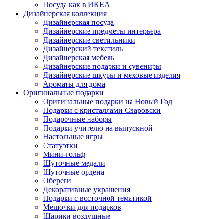
Посуда как в ИКЕА
Дизайнерская коллекция
Дизайнерская посуда
Дизайнерские предметы интерьера
Дизайнерские светильники
Дизайнерский текстиль
Дизайнерская мебель
Дизайнерские подарки и сувениры
Дизайнерские шкуры и меховые изделия
Ароматы для дома
Оригинальные подарки
Оригинальные подарки на Новый Год
Подарки с кристаллами Сваровски
Подарочные наборы
Подарки учителю на выпускной
Настольные игры
Статуэтки
Мини-гольф
Шуточные медали
Шуточные ордена
Обереги
Декоративные украшения
Подарки с восточной тематикой
Мешочки для подарков
Шарики воздушные