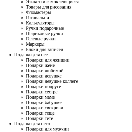
Этикетки самоклеющиеся
Товары для рисования
Фломастеры
Готовальни
Калькуляторы
Ручки подарочные
Шариковые ручки
Гелевые ручки
Маркеры
Блоки для записей
Подарки для нее
Подарки для женщин
Подарки жене
Подарки любимой
Подарки девушке
Подарки девушке коллеге
Подарки подруге
Подарки сестре
Подарки маме
Подарки бабушке
Подарки свекрови
Подарки теще
Подарки тете
Подарки для него
Подарки для мужчин