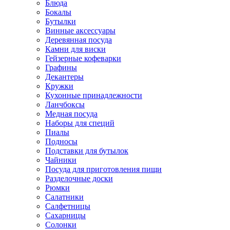
Блюда
Бокалы
Бутылки
Винные аксессуары
Деревянная посуда
Камни для виски
Гейзерные кофеварки
Графины
Декантеры
Кружки
Кухонные принадлежности
Ланчбоксы
Медная посуда
Наборы для специй
Пиалы
Подносы
Подставки для бутылок
Чайники
Посуда для приготовления пищи
Разделочные доски
Рюмки
Салатники
Салфетницы
Сахарницы
Солонки