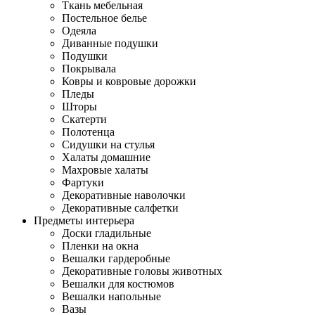
Ткань мебельная
Постельное белье
Одеяла
Диванные подушки
Подушки
Покрывала
Ковры и ковровые дорожки
Пледы
Шторы
Скатерти
Полотенца
Сидушки на стулья
Халаты домашние
Махровые халаты
Фартуки
Декоративные наволочки
Декоративные салфетки
Предметы интерьера
Доски гладильные
Пленки на окна
Вешалки гардеробные
Декоративные головы животных
Вешалки для костюмов
Вешалки напольные
Вазы