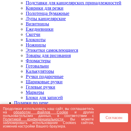
Подставки для канцелярских принадлежностей
Коврики для резки
Полотенца бумажные
Лупы канцелярские
Визитницы
Ежедневники
Скотчи
Блокноты
Ножницы
Этикетки самоклеющиеся
Товары для рисования
Фломастеры
Готовальни
Калькуляторы
Ручки подарочные
Шариковые ручки
Гелевые ручки
Маркеры
Блоки для записей
Подарки по цене
Подарки от 5000 рублей
Продолжая использовать наш сайт, вы соглашаетесь
на
обработку файлов Cookie
и других
Подарки до 5000 рублей
пользовательских данных, в соответствии с
Согласен
Подарки до 3000 рублей
Политикой конфиденциальности
. Вы можете
заблокировать использование Cookies сайтом,
Подарки до 2000 рублей
изменив настройки Вашего браузера.
Подарки до 1000 рублей