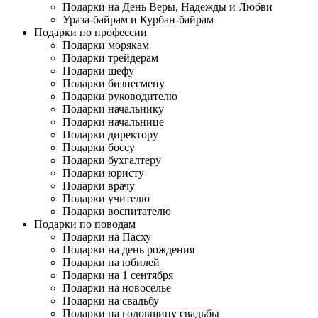
Подарки на День Веры, Надежды и Любви
Ураза-байрам и Курбан-байрам
Подарки по профессии
Подарки морякам
Подарки трейдерам
Подарки шефу
Подарки бизнесмену
Подарки руководителю
Подарки начальнику
Подарки начальнице
Подарки директору
Подарки боссу
Подарки бухгалтеру
Подарки юристу
Подарки врачу
Подарки учителю
Подарки воспитателю
Подарки по поводам
Подарки на Пасху
Подарки на день рождения
Подарки на юбилей
Подарки на 1 сентября
Подарки на новоселье
Подарки на свадьбу
Подарки на годовщину свадьбы