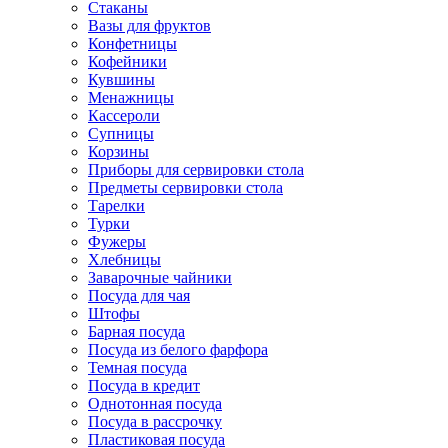
Стаканы
Вазы для фруктов
Конфетницы
Кофейники
Кувшины
Менажницы
Кассероли
Супницы
Корзины
Приборы для сервировки стола
Предметы сервировки стола
Тарелки
Турки
Фужеры
Хлебницы
Заварочные чайники
Посуда для чая
Штофы
Барная посуда
Посуда из белого фарфора
Темная посуда
Посуда в кредит
Однотонная посуда
Посуда в рассрочку
Пластиковая посуда