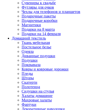
Сувениры к свадьбе
Футляры для очков
Чехлы для телефонов и планшетов
Подарочные пакеты
Подарочные коробки
Магнитики
Подарки на 8 марта
Подарки на 14 февраля
Домашний текстиль
Ткань мебельная
Постельное белье
Одеяла
Диванные подушки
Подушки
Покрывала
Ковры и ковровые дорожки
Пледы
Шторы
Скатерти
Полотенца
Сидушки на стулья
Халаты домашние
Махровые халаты
Фартуки
Декоративные наволочки