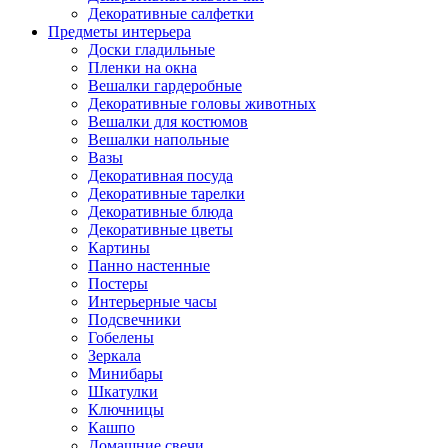
Декоративные салфетки
Предметы интерьера
Доски гладильные
Пленки на окна
Вешалки гардеробные
Декоративные головы животных
Вешалки для костюмов
Вешалки напольные
Вазы
Декоративная посуда
Декоративные тарелки
Декоративные блюда
Декоративные цветы
Картины
Панно настенные
Постеры
Интерьерные часы
Подсвечники
Гобелены
Зеркала
Минибары
Шкатулки
Ключницы
Кашпо
Домашние свечи