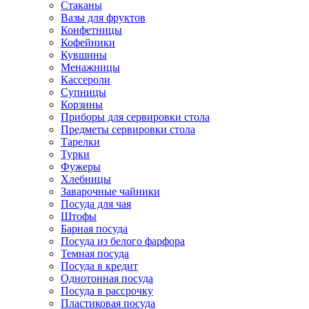
Стаканы
Вазы для фруктов
Конфетницы
Кофейники
Кувшины
Менажницы
Кассероли
Супницы
Корзины
Приборы для сервировки стола
Предметы сервировки стола
Тарелки
Турки
Фужеры
Хлебницы
Заварочные чайники
Посуда для чая
Штофы
Барная посуда
Посуда из белого фарфора
Темная посуда
Посуда в кредит
Однотонная посуда
Посуда в рассрочку
Пластиковая посуда