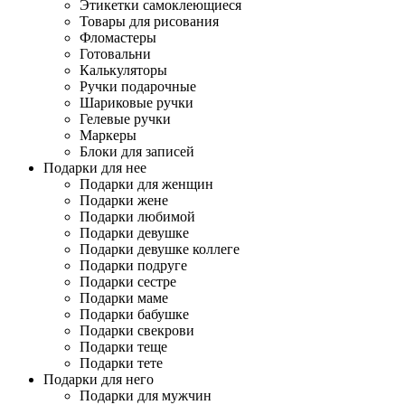
Этикетки самоклеющиеся
Товары для рисования
Фломастеры
Готовальни
Калькуляторы
Ручки подарочные
Шариковые ручки
Гелевые ручки
Маркеры
Блоки для записей
Подарки для нее
Подарки для женщин
Подарки жене
Подарки любимой
Подарки девушке
Подарки девушке коллеге
Подарки подруге
Подарки сестре
Подарки маме
Подарки бабушке
Подарки свекрови
Подарки теще
Подарки тете
Подарки для него
Подарки для мужчин