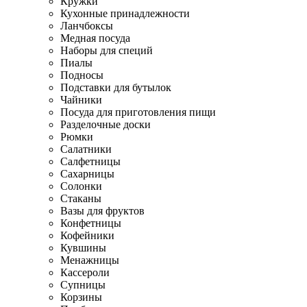
Кружки
Кухонные принадлежности
Ланчбоксы
Медная посуда
Наборы для специй
Пиалы
Подносы
Подставки для бутылок
Чайники
Посуда для приготовления пищи
Разделочные доски
Рюмки
Салатники
Салфетницы
Сахарницы
Солонки
Стаканы
Вазы для фруктов
Конфетницы
Кофейники
Кувшины
Менажницы
Кассероли
Супницы
Корзины