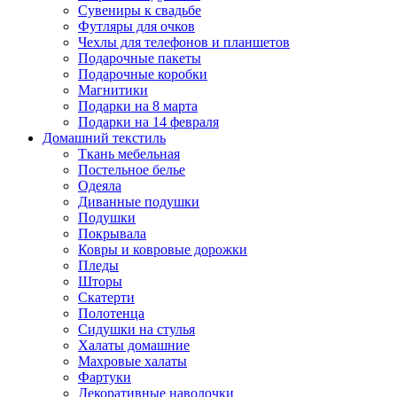
Сувениры к свадьбе
Футляры для очков
Чехлы для телефонов и планшетов
Подарочные пакеты
Подарочные коробки
Магнитики
Подарки на 8 марта
Подарки на 14 февраля
Домашний текстиль
Ткань мебельная
Постельное белье
Одеяла
Диванные подушки
Подушки
Покрывала
Ковры и ковровые дорожки
Пледы
Шторы
Скатерти
Полотенца
Сидушки на стулья
Халаты домашние
Махровые халаты
Фартуки
Декоративные наволочки