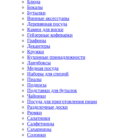
Блюда
Бокалы
Бутылки
Винные аксессуары
Деревянная посуда
Камни для виски
Гейзерные кофеварки
Графины
Декантеры
Кружки
Кухонные принадлежности
Ланчбоксы
Медная посуда
Наборы для специй
Пиалы
Подносы
Подставки для бутылок
Чайники
Посуда для приготовления пищи
Разделочные доски
Рюмки
Салатники
Салфетницы
Сахарницы
Солонки