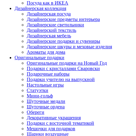
Посуда как в ИКЕА
Дизайнерская коллекция
Дизайнерская посуда
Дизайнерские предметы интерьера
Дизайнерские светильники
Дизайнерский текстиль
Дизайнерская мебель
Дизайнерские подарки и сувениры
Дизайнерские шкуры и меховые изделия
Ароматы для дома
Оригинальные подарки
Оригинальные подарки на Новый Год
Подарки с кристаллами Сваровски
Подарочные наборы
Подарки учителю на выпускной
Настольные игры
Статуэтки
Мини-гольф
Шуточные медали
Шуточные ордена
Обереги
Декоративные украшения
Подарки с восточной тематикой
Мешочки для подарков
Шарики воздушные