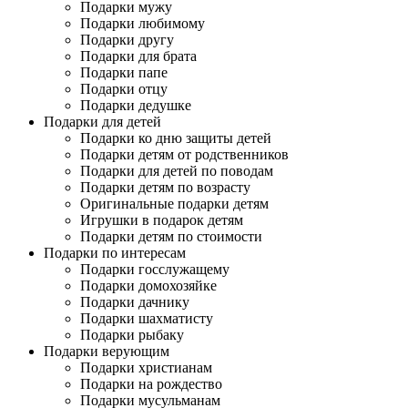
Подарки мужу
Подарки любимому
Подарки другу
Подарки для брата
Подарки папе
Подарки отцу
Подарки дедушке
Подарки для детей
Подарки ко дню защиты детей
Подарки детям от родственников
Подарки для детей по поводам
Подарки детям по возрасту
Оригинальные подарки детям
Игрушки в подарок детям
Подарки детям по стоимости
Подарки по интересам
Подарки госслужащему
Подарки домохозяйке
Подарки дачнику
Подарки шахматисту
Подарки рыбаку
Подарки верующим
Подарки христианам
Подарки на рождество
Подарки мусульманам