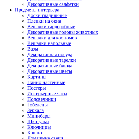
Декоративные салфетки
Предметы интерьера
Доски гладильные
Пленки на окна
Вешалки гардеробные
Декоративные головы животных
Вешалки для костюмов
Вешалки напольные
Вазы
Декоративная посуда
Декоративные тарелки
Декоративные блюда
Декоративные цветы
Картины
Панно настенные
Постеры
Интерьерные часы
Подсвечники
Гобелены
Зеркала
Минибары
Шкатулки
Ключницы
Кашпо
Домашние свечи