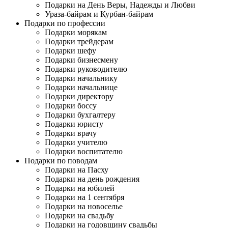
Подарки на День Веры, Надежды и Любви
Ураза-байрам и Курбан-байрам
Подарки по профессии
Подарки морякам
Подарки трейдерам
Подарки шефу
Подарки бизнесмену
Подарки руководителю
Подарки начальнику
Подарки начальнице
Подарки директору
Подарки боссу
Подарки бухгалтеру
Подарки юристу
Подарки врачу
Подарки учителю
Подарки воспитателю
Подарки по поводам
Подарки на Пасху
Подарки на день рождения
Подарки на юбилей
Подарки на 1 сентября
Подарки на новоселье
Подарки на свадьбу
Подарки на годовщину свадьбы