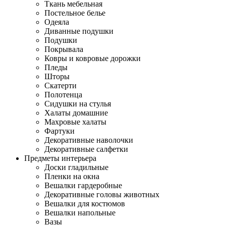
Ткань мебельная
Постельное белье
Одеяла
Диванные подушки
Подушки
Покрывала
Ковры и ковровые дорожки
Пледы
Шторы
Скатерти
Полотенца
Сидушки на стулья
Халаты домашние
Махровые халаты
Фартуки
Декоративные наволочки
Декоративные салфетки
Предметы интерьера
Доски гладильные
Пленки на окна
Вешалки гардеробные
Декоративные головы животных
Вешалки для костюмов
Вешалки напольные
Вазы