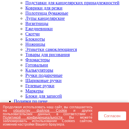
Подставки для канцелярских принадлежностей
Коврики для резки
Полотенца бумажные
Лупы канцелярские
Визитницы
Ежедневники
Скотчи
Блокноты
Ножницы
Этикетки самоклеющиеся
Товары для рисования
Фломастеры
Готовальни
Калькуляторы
Ручки подарочные
Шариковые ручки
Гелевые ручки
Маркеры
Блоки для записей
Подарки по цене
Подарки от 5000 рублей
Продолжая использовать наш сайт, вы соглашаетесь
на
обработку файлов Cookie
и других
Подарки до 5000 рублей
пользовательских данных, в соответствии с
Согласен
Подарки до 3000 рублей
Политикой конфиденциальности
. Вы можете
заблокировать использование Cookies сайтом,
Подарки до 2000 рублей
изменив настройки Вашего браузера.
Подарки до 1000 рублей