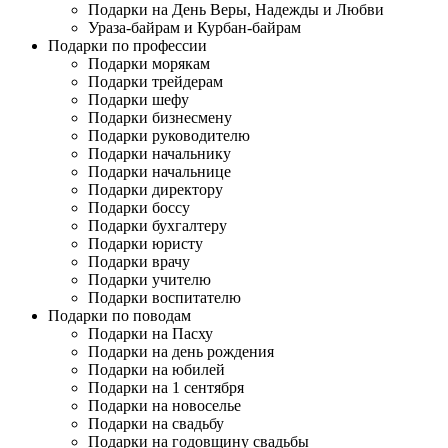
Подарки на День Веры, Надежды и Любви
Ураза-байрам и Курбан-байрам
Подарки по профессии
Подарки морякам
Подарки трейдерам
Подарки шефу
Подарки бизнесмену
Подарки руководителю
Подарки начальнику
Подарки начальнице
Подарки директору
Подарки боссу
Подарки бухгалтеру
Подарки юристу
Подарки врачу
Подарки учителю
Подарки воспитателю
Подарки по поводам
Подарки на Пасху
Подарки на день рождения
Подарки на юбилей
Подарки на 1 сентября
Подарки на новоселье
Подарки на свадьбу
Подарки на годовщину свадьбы