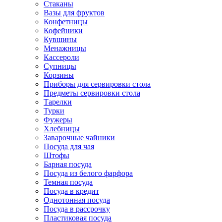
Стаканы
Вазы для фруктов
Конфетницы
Кофейники
Кувшины
Менажницы
Кассероли
Супницы
Корзины
Приборы для сервировки стола
Предметы сервировки стола
Тарелки
Турки
Фужеры
Хлебницы
Заварочные чайники
Посуда для чая
Штофы
Барная посуда
Посуда из белого фарфора
Темная посуда
Посуда в кредит
Однотонная посуда
Посуда в рассрочку
Пластиковая посуда