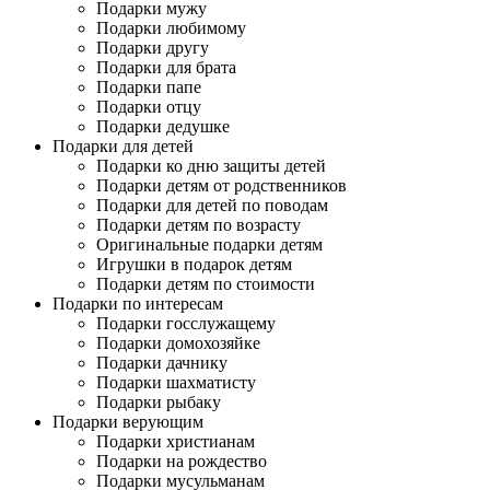
Подарки мужу
Подарки любимому
Подарки другу
Подарки для брата
Подарки папе
Подарки отцу
Подарки дедушке
Подарки для детей
Подарки ко дню защиты детей
Подарки детям от родственников
Подарки для детей по поводам
Подарки детям по возрасту
Оригинальные подарки детям
Игрушки в подарок детям
Подарки детям по стоимости
Подарки по интересам
Подарки госслужащему
Подарки домохозяйке
Подарки дачнику
Подарки шахматисту
Подарки рыбаку
Подарки верующим
Подарки христианам
Подарки на рождество
Подарки мусульманам