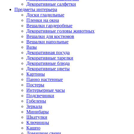
Декоративные салфетки
Предметы интерьера
Доски гладильные
Пленки на окна
Вешалки гардеробные
Декоративные головы животных
Вешалки для костюмов
Вешалки напольные
Вазы
Декоративная посуда
Декоративные тарелки
Декоративные блюда
Декоративные цветы
Картины
Панно настенные
Постеры
Интерьерные часы
Подсвечники
Гобелены
Зеркала
Минибары
Шкатулки
Ключницы
Кашпо
Домашние свечи