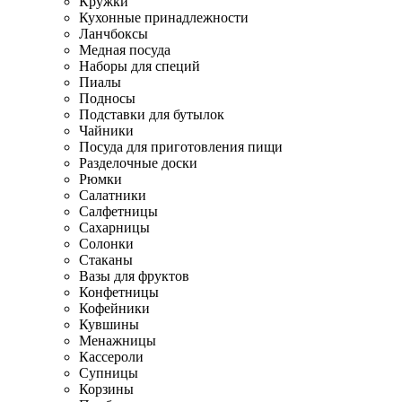
Кружки
Кухонные принадлежности
Ланчбоксы
Медная посуда
Наборы для специй
Пиалы
Подносы
Подставки для бутылок
Чайники
Посуда для приготовления пищи
Разделочные доски
Рюмки
Салатники
Салфетницы
Сахарницы
Солонки
Стаканы
Вазы для фруктов
Конфетницы
Кофейники
Кувшины
Менажницы
Кассероли
Супницы
Корзины