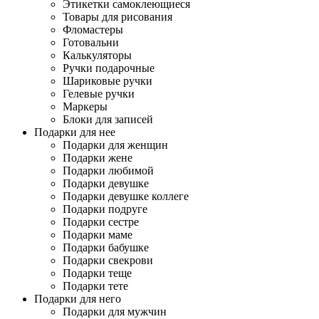
Этикетки самоклеющиеся
Товары для рисования
Фломастеры
Готовальни
Калькуляторы
Ручки подарочные
Шариковые ручки
Гелевые ручки
Маркеры
Блоки для записей
Подарки для нее
Подарки для женщин
Подарки жене
Подарки любимой
Подарки девушке
Подарки девушке коллеге
Подарки подруге
Подарки сестре
Подарки маме
Подарки бабушке
Подарки свекрови
Подарки теще
Подарки тете
Подарки для него
Подарки для мужчин