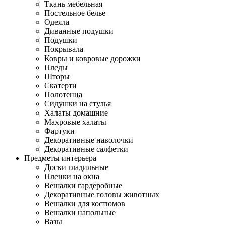
Ткань мебельная
Постельное белье
Одеяла
Диванные подушки
Подушки
Покрывала
Ковры и ковровые дорожки
Пледы
Шторы
Скатерти
Полотенца
Сидушки на стулья
Халаты домашние
Махровые халаты
Фартуки
Декоративные наволочки
Декоративные салфетки
Предметы интерьера
Доски гладильные
Пленки на окна
Вешалки гардеробные
Декоративные головы животных
Вешалки для костюмов
Вешалки напольные
Вазы