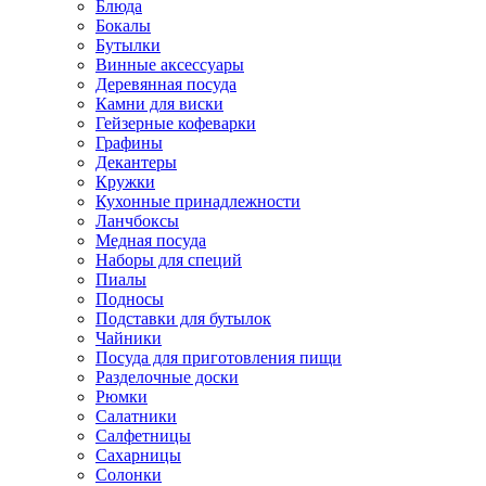
Блюда
Бокалы
Бутылки
Винные аксессуары
Деревянная посуда
Камни для виски
Гейзерные кофеварки
Графины
Декантеры
Кружки
Кухонные принадлежности
Ланчбоксы
Медная посуда
Наборы для специй
Пиалы
Подносы
Подставки для бутылок
Чайники
Посуда для приготовления пищи
Разделочные доски
Рюмки
Салатники
Салфетницы
Сахарницы
Солонки