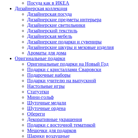
Посуда как в ИКЕА
Дизайнерская коллекция
Дизайнерская посуда
Дизайнерские предметы интерьера
Дизайнерские светильники
Дизайнерский текстиль
Дизайнерская мебель
Дизайнерские подарки и сувениры
Дизайнерские шкуры и меховые изделия
Ароматы для дома
Оригинальные подарки
Оригинальные подарки на Новый Год
Подарки с кристаллами Сваровски
Подарочные наборы
Подарки учителю на выпускной
Настольные игры
Статуэтки
Мини-гольф
Шуточные медали
Шуточные ордена
Обереги
Декоративные украшения
Подарки с восточной тематикой
Мешочки для подарков
Шарики воздушные