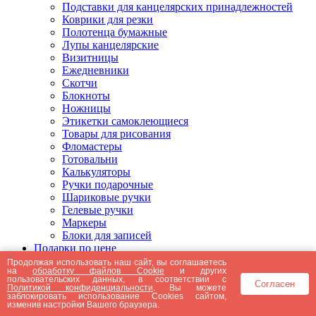
Подставки для канцелярских принадлежностей
Коврики для резки
Полотенца бумажные
Лупы канцелярские
Визитницы
Ежедневники
Скотчи
Блокноты
Ножницы
Этикетки самоклеющиеся
Товары для рисования
Фломастеры
Готовальни
Калькуляторы
Ручки подарочные
Шариковые ручки
Гелевые ручки
Маркеры
Блоки для записей
Подарки по цене
Подарки от 5000 рублей
Продолжая использовать наш сайт, вы соглашаетесь
на
обработку файлов Cookie
и других
Подарки до 5000 рублей
пользовательских данных, в соответствии с
Согласен
Подарки до 3000 рублей
Политикой конфиденциальности
. Вы можете
заблокировать использование Cookies сайтом,
Подарки до 2000 рублей
изменив настройки Вашего браузера.
Подарки до 1000 рублей