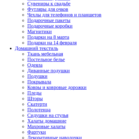
Сувениры к свадьбе
Футляры для очков
Чехлы для телефонов и планшетов
Подарочные пакеты
Подарочные коробки
Магнитики
Подарки на 8 марта
Подарки на 14 февраля
Домашний текстиль
Ткань мебельная
Постельное белье
Одеяла
Диванные подушки
Подушки
Покрывала
Ковры и ковровые дорожки
Пледы
Шторы
Скатерти
Полотенца
Сидушки на стулья
Халаты домашние
Махровые халаты
Фартуки
Декоративные наволочки