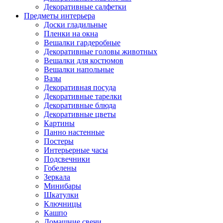
Декоративные салфетки
Предметы интерьера
Доски гладильные
Пленки на окна
Вешалки гардеробные
Декоративные головы животных
Вешалки для костюмов
Вешалки напольные
Вазы
Декоративная посуда
Декоративные тарелки
Декоративные блюда
Декоративные цветы
Картины
Панно настенные
Постеры
Интерьерные часы
Подсвечники
Гобелены
Зеркала
Минибары
Шкатулки
Ключницы
Кашпо
Домашние свечи