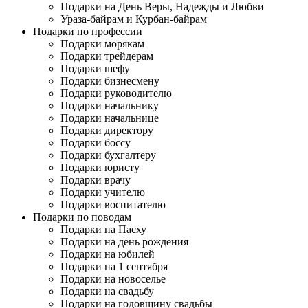
Подарки на День Веры, Надежды и Любви
Ураза-байрам и Курбан-байрам
Подарки по профессии
Подарки морякам
Подарки трейдерам
Подарки шефу
Подарки бизнесмену
Подарки руководителю
Подарки начальнику
Подарки начальнице
Подарки директору
Подарки боссу
Подарки бухгалтеру
Подарки юристу
Подарки врачу
Подарки учителю
Подарки воспитателю
Подарки по поводам
Подарки на Пасху
Подарки на день рождения
Подарки на юбилей
Подарки на 1 сентября
Подарки на новоселье
Подарки на свадьбу
Подарки на годовщину свадьбы