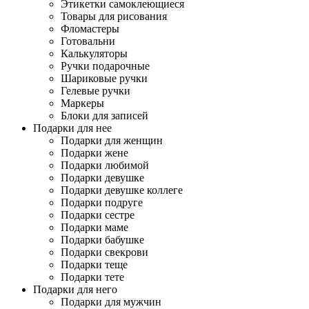
Этикетки самоклеющиеся
Товары для рисования
Фломастеры
Готовальни
Калькуляторы
Ручки подарочные
Шариковые ручки
Гелевые ручки
Маркеры
Блоки для записей
Подарки для нее
Подарки для женщин
Подарки жене
Подарки любимой
Подарки девушке
Подарки девушке коллеге
Подарки подруге
Подарки сестре
Подарки маме
Подарки бабушке
Подарки свекрови
Подарки теще
Подарки тете
Подарки для него
Подарки для мужчин