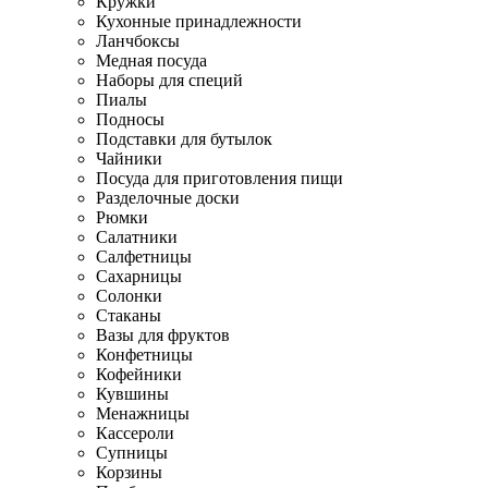
Кружки
Кухонные принадлежности
Ланчбоксы
Медная посуда
Наборы для специй
Пиалы
Подносы
Подставки для бутылок
Чайники
Посуда для приготовления пищи
Разделочные доски
Рюмки
Салатники
Салфетницы
Сахарницы
Солонки
Стаканы
Вазы для фруктов
Конфетницы
Кофейники
Кувшины
Менажницы
Кассероли
Супницы
Корзины