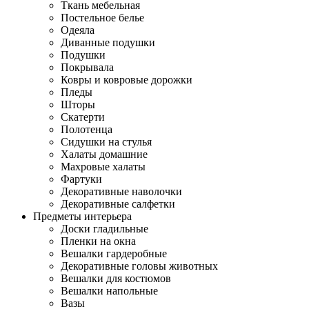
Ткань мебельная
Постельное белье
Одеяла
Диванные подушки
Подушки
Покрывала
Ковры и ковровые дорожки
Пледы
Шторы
Скатерти
Полотенца
Сидушки на стулья
Халаты домашние
Махровые халаты
Фартуки
Декоративные наволочки
Декоративные салфетки
Предметы интерьера
Доски гладильные
Пленки на окна
Вешалки гардеробные
Декоративные головы животных
Вешалки для костюмов
Вешалки напольные
Вазы