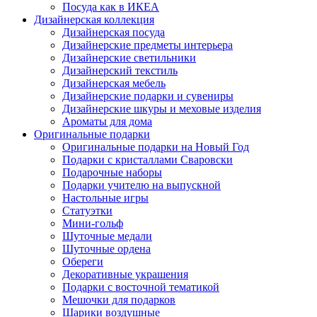
Посуда как в ИКЕА
Дизайнерская коллекция
Дизайнерская посуда
Дизайнерские предметы интерьера
Дизайнерские светильники
Дизайнерский текстиль
Дизайнерская мебель
Дизайнерские подарки и сувениры
Дизайнерские шкуры и меховые изделия
Ароматы для дома
Оригинальные подарки
Оригинальные подарки на Новый Год
Подарки с кристаллами Сваровски
Подарочные наборы
Подарки учителю на выпускной
Настольные игры
Статуэтки
Мини-гольф
Шуточные медали
Шуточные ордена
Обереги
Декоративные украшения
Подарки с восточной тематикой
Мешочки для подарков
Шарики воздушные