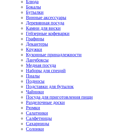
Блюда
Бокалы
Бутылки
Винные аксессуары
Деревянная посуда
Камни для виски
Гейзерные кофеварки
Графины
Декантеры
Кружки
Кухонные принадлежности
Ланчбоксы
Медная посуда
Наборы для специй
Пиалы
Подносы
Подставки для бутылок
Чайники
Посуда для приготовления пищи
Разделочные доски
Рюмки
Салатники
Салфетницы
Сахарницы
Солонки