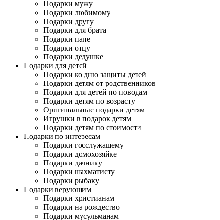
Подарки мужу
Подарки любимому
Подарки другу
Подарки для брата
Подарки папе
Подарки отцу
Подарки дедушке
Подарки для детей
Подарки ко дню защиты детей
Подарки детям от родственников
Подарки для детей по поводам
Подарки детям по возрасту
Оригинальные подарки детям
Игрушки в подарок детям
Подарки детям по стоимости
Подарки по интересам
Подарки госслужащему
Подарки домохозяйке
Подарки дачнику
Подарки шахматисту
Подарки рыбаку
Подарки верующим
Подарки христианам
Подарки на рождество
Подарки мусульманам