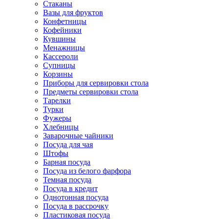
Стаканы
Вазы для фруктов
Конфетницы
Кофейники
Кувшины
Менажницы
Кассероли
Супницы
Корзины
Приборы для сервировки стола
Предметы сервировки стола
Тарелки
Турки
Фужеры
Хлебницы
Заварочные чайники
Посуда для чая
Штофы
Барная посуда
Посуда из белого фарфора
Темная посуда
Посуда в кредит
Однотонная посуда
Посуда в рассрочку
Пластиковая посуда