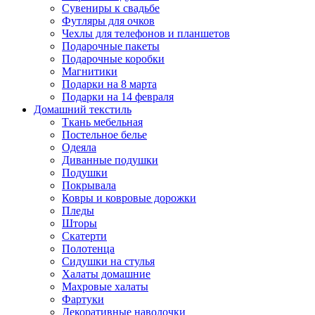
Сувениры к свадьбе
Футляры для очков
Чехлы для телефонов и планшетов
Подарочные пакеты
Подарочные коробки
Магнитики
Подарки на 8 марта
Подарки на 14 февраля
Домашний текстиль
Ткань мебельная
Постельное белье
Одеяла
Диванные подушки
Подушки
Покрывала
Ковры и ковровые дорожки
Пледы
Шторы
Скатерти
Полотенца
Сидушки на стулья
Халаты домашние
Махровые халаты
Фартуки
Декоративные наволочки