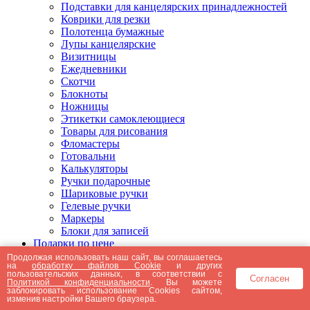
Подставки для канцелярских принадлежностей
Коврики для резки
Полотенца бумажные
Лупы канцелярские
Визитницы
Ежедневники
Скотчи
Блокноты
Ножницы
Этикетки самоклеющиеся
Товары для рисования
Фломастеры
Готовальни
Калькуляторы
Ручки подарочные
Шариковые ручки
Гелевые ручки
Маркеры
Блоки для записей
Подарки по цене
Подарки от 5000 рублей
Продолжая использовать наш сайт, вы соглашаетесь
на
обработку файлов Cookie
и других
Подарки до 5000 рублей
пользовательских данных, в соответствии с
Согласен
Подарки до 3000 рублей
Политикой конфиденциальности
. Вы можете
заблокировать использование Cookies сайтом,
Подарки до 2000 рублей
изменив настройки Вашего браузера.
Подарки до 1000 рублей