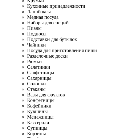
Кружки
Кухонные принадлежности
Ланчбоксы
Медная посуда
Наборы для специй
Пиалы
Подносы
Подставки для бутылок
Чайники
Посуда для приготовления пищи
Разделочные доски
Рюмки
Салатники
Салфетницы
Сахарницы
Солонки
Стаканы
Вазы для фруктов
Конфетницы
Кофейники
Кувшины
Менажницы
Кассероли
Супницы
Корзины