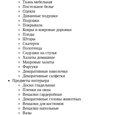
Ткань мебельная
Постельное белье
Одеяла
Диванные подушки
Подушки
Покрывала
Ковры и ковровые дорожки
Пледы
Шторы
Скатерти
Полотенца
Сидушки на стулья
Халаты домашние
Махровые халаты
Фартуки
Декоративные наволочки
Декоративные салфетки
Предметы интерьера
Доски гладильные
Пленки на окна
Вешалки гардеробные
Декоративные головы животных
Вешалки для костюмов
Вешалки напольные
Вазы