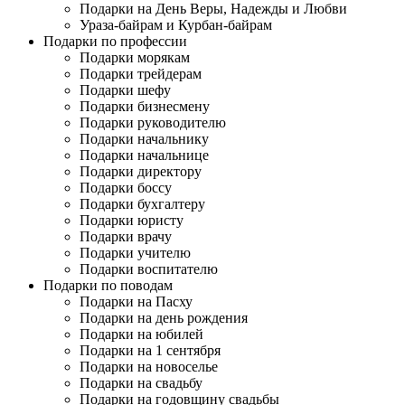
Подарки на День Веры, Надежды и Любви
Ураза-байрам и Курбан-байрам
Подарки по профессии
Подарки морякам
Подарки трейдерам
Подарки шефу
Подарки бизнесмену
Подарки руководителю
Подарки начальнику
Подарки начальнице
Подарки директору
Подарки боссу
Подарки бухгалтеру
Подарки юристу
Подарки врачу
Подарки учителю
Подарки воспитателю
Подарки по поводам
Подарки на Пасху
Подарки на день рождения
Подарки на юбилей
Подарки на 1 сентября
Подарки на новоселье
Подарки на свадьбу
Подарки на годовщину свадьбы