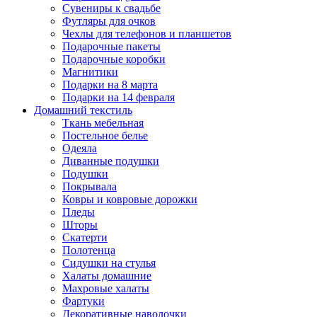
Сувениры к свадьбе
Футляры для очков
Чехлы для телефонов и планшетов
Подарочные пакеты
Подарочные коробки
Магнитики
Подарки на 8 марта
Подарки на 14 февраля
Домашний текстиль
Ткань мебельная
Постельное белье
Одеяла
Диванные подушки
Подушки
Покрывала
Ковры и ковровые дорожки
Пледы
Шторы
Скатерти
Полотенца
Сидушки на стулья
Халаты домашние
Махровые халаты
Фартуки
Декоративные наволочки