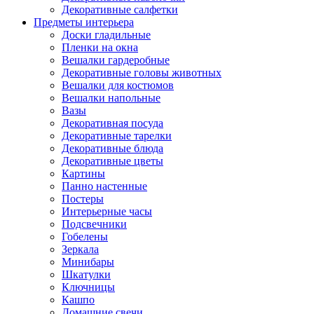
Декоративные салфетки
Предметы интерьера
Доски гладильные
Пленки на окна
Вешалки гардеробные
Декоративные головы животных
Вешалки для костюмов
Вешалки напольные
Вазы
Декоративная посуда
Декоративные тарелки
Декоративные блюда
Декоративные цветы
Картины
Панно настенные
Постеры
Интерьерные часы
Подсвечники
Гобелены
Зеркала
Минибары
Шкатулки
Ключницы
Кашпо
Домашние свечи