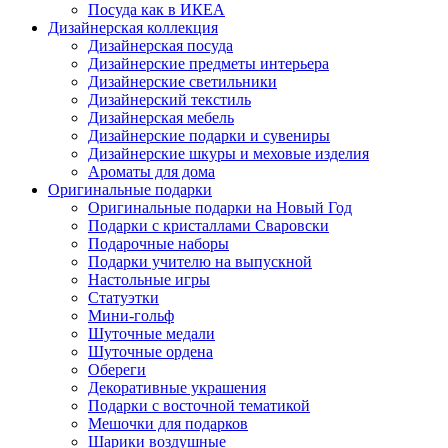
Посуда как в ИКЕА
Дизайнерская коллекция
Дизайнерская посуда
Дизайнерские предметы интерьера
Дизайнерские светильники
Дизайнерский текстиль
Дизайнерская мебель
Дизайнерские подарки и сувениры
Дизайнерские шкуры и меховые изделия
Ароматы для дома
Оригинальные подарки
Оригинальные подарки на Новый Год
Подарки с кристаллами Сваровски
Подарочные наборы
Подарки учителю на выпускной
Настольные игры
Статуэтки
Мини-гольф
Шуточные медали
Шуточные ордена
Обереги
Декоративные украшения
Подарки с восточной тематикой
Мешочки для подарков
Шарики воздушные