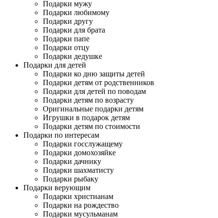
Подарки мужу
Подарки любимому
Подарки другу
Подарки для брата
Подарки папе
Подарки отцу
Подарки дедушке
Подарки для детей
Подарки ко дню защиты детей
Подарки детям от родственников
Подарки для детей по поводам
Подарки детям по возрасту
Оригинальные подарки детям
Игрушки в подарок детям
Подарки детям по стоимости
Подарки по интересам
Подарки госслужащему
Подарки домохозяйке
Подарки дачнику
Подарки шахматисту
Подарки рыбаку
Подарки верующим
Подарки христианам
Подарки на рождество
Подарки мусульманам