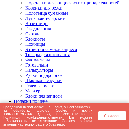
Подставки для канцелярских принадлежностей
Коврики для резки
Полотенца бумажные
Лупы канцелярские
Визитницы
Ежедневники
Скотчи
Блокноты
Ножницы
Этикетки самоклеющиеся
Товары для рисования
Фломастеры
Готовальни
Калькуляторы
Ручки подарочные
Шариковые ручки
Гелевые ручки
Маркеры
Блоки для записей
Подарки по цене
Подарки от 5000 рублей
Продолжая использовать наш сайт, вы соглашаетесь
на
обработку файлов Cookie
и других
Подарки до 5000 рублей
пользовательских данных, в соответствии с
Согласен
Подарки до 3000 рублей
Политикой конфиденциальности
. Вы можете
заблокировать использование Cookies сайтом,
Подарки до 2000 рублей
изменив настройки Вашего браузера.
Подарки до 1000 рублей