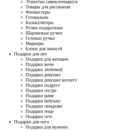
Этикетки самоклеющиеся
Товары для рисования
Фломастеры
Готовальни
Калькуляторы
Ручки подарочные
Шариковые ручки
Гелевые ручки
Маркеры
Блоки для записей
Подарки для нее
Подарки для женщин
Подарки жене
Подарки любимой
Подарки девушке
Подарки девушке коллеге
Подарки подруге
Подарки сестре
Подарки маме
Подарки бабушке
Подарки свекрови
Подарки теще
Подарки тете
Подарки для него
Подарки для мужчин