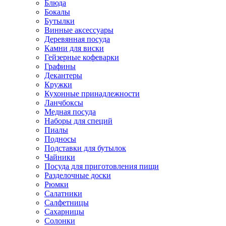
Блюда
Бокалы
Бутылки
Винные аксессуары
Деревянная посуда
Камни для виски
Гейзерные кофеварки
Графины
Декантеры
Кружки
Кухонные принадлежности
Ланчбоксы
Медная посуда
Наборы для специй
Пиалы
Подносы
Подставки для бутылок
Чайники
Посуда для приготовления пищи
Разделочные доски
Рюмки
Салатники
Салфетницы
Сахарницы
Солонки