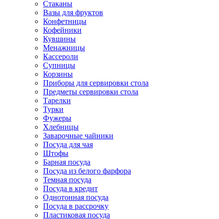
Стаканы
Вазы для фруктов
Конфетницы
Кофейники
Кувшины
Менажницы
Кассероли
Супницы
Корзины
Приборы для сервировки стола
Предметы сервировки стола
Тарелки
Турки
Фужеры
Хлебницы
Заварочные чайники
Посуда для чая
Штофы
Барная посуда
Посуда из белого фарфора
Темная посуда
Посуда в кредит
Однотонная посуда
Посуда в рассрочку
Пластиковая посуда