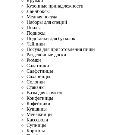
Кружки
Кухонные принадлежности
Ланчбоксы
Медная посуда
Наборы для специй
Пиалы
Подносы
Подставки для бутылок
Чайники
Посуда для приготовления пищи
Разделочные доски
Рюмки
Салатники
Салфетницы
Сахарницы
Солонки
Стаканы
Вазы для фруктов
Конфетницы
Кофейники
Кувшины
Менажницы
Кассероли
Супницы
Корзины