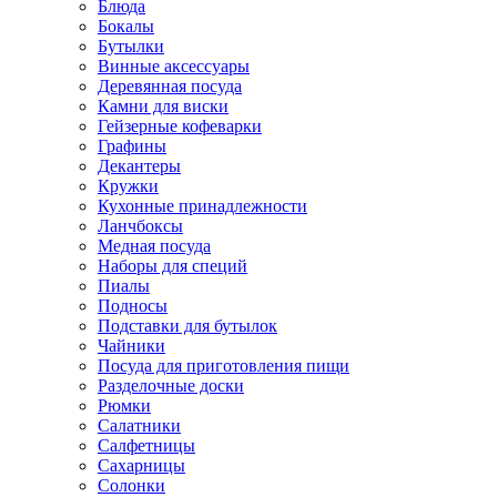
Блюда
Бокалы
Бутылки
Винные аксессуары
Деревянная посуда
Камни для виски
Гейзерные кофеварки
Графины
Декантеры
Кружки
Кухонные принадлежности
Ланчбоксы
Медная посуда
Наборы для специй
Пиалы
Подносы
Подставки для бутылок
Чайники
Посуда для приготовления пищи
Разделочные доски
Рюмки
Салатники
Салфетницы
Сахарницы
Солонки