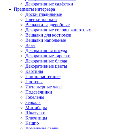
Декоративные салфетки
Предметы интерьера
Доски гладильные
Пленки на окна
Вешалки гардеробные
Декоративные головы животных
Вешалки для костюмов
Вешалки напольные
Вазы
Декоративная посуда
Декоративные тарелки
Декоративные блюда
Декоративные цветы
Картины
Панно настенные
Постеры
Интерьерные часы
Подсвечники
Гобелены
Зеркала
Минибары
Шкатулки
Ключницы
Кашпо
Домашние свечи