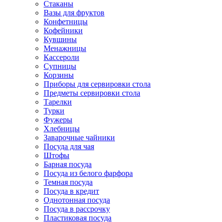
Стаканы
Вазы для фруктов
Конфетницы
Кофейники
Кувшины
Менажницы
Кассероли
Супницы
Корзины
Приборы для сервировки стола
Предметы сервировки стола
Тарелки
Турки
Фужеры
Хлебницы
Заварочные чайники
Посуда для чая
Штофы
Барная посуда
Посуда из белого фарфора
Темная посуда
Посуда в кредит
Однотонная посуда
Посуда в рассрочку
Пластиковая посуда