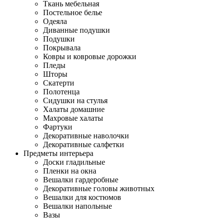
Ткань мебельная
Постельное белье
Одеяла
Диванные подушки
Подушки
Покрывала
Ковры и ковровые дорожки
Пледы
Шторы
Скатерти
Полотенца
Сидушки на стулья
Халаты домашние
Махровые халаты
Фартуки
Декоративные наволочки
Декоративные салфетки
Предметы интерьера
Доски гладильные
Пленки на окна
Вешалки гардеробные
Декоративные головы животных
Вешалки для костюмов
Вешалки напольные
Вазы