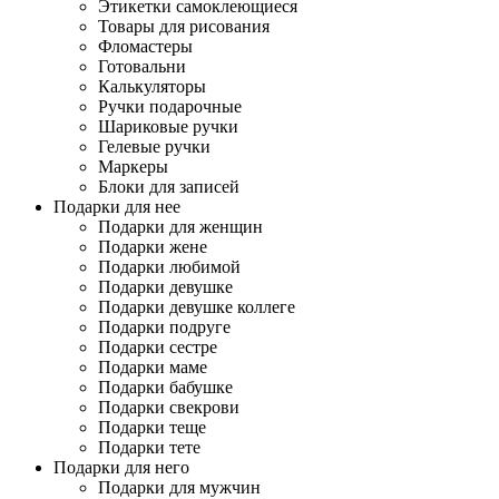
Этикетки самоклеющиеся
Товары для рисования
Фломастеры
Готовальни
Калькуляторы
Ручки подарочные
Шариковые ручки
Гелевые ручки
Маркеры
Блоки для записей
Подарки для нее
Подарки для женщин
Подарки жене
Подарки любимой
Подарки девушке
Подарки девушке коллеге
Подарки подруге
Подарки сестре
Подарки маме
Подарки бабушке
Подарки свекрови
Подарки теще
Подарки тете
Подарки для него
Подарки для мужчин