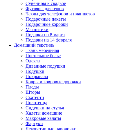
Сувениры к свадьбе
Футляры для очков
Чехлы для телефонов и планшетов
Подарочные пакеты
Подарочные коробки
Магнитики
Подарки на 8 марта
Подарки на 14 февраля
Домашний текстиль
Ткань мебельная
Постельное белье
Одеяла
Диванные подушки
Подушки
Покрывала
Ковры и ковровые дорожки
Пледы
Шторы
Скатерти
Полотенца
Сидушки на стулья
Халаты домашние
Махровые халаты
Фартуки
Декоративные наволочки