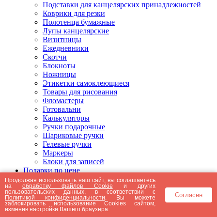
Подставки для канцелярских принадлежностей
Коврики для резки
Полотенца бумажные
Лупы канцелярские
Визитницы
Ежедневники
Скотчи
Блокноты
Ножницы
Этикетки самоклеющиеся
Товары для рисования
Фломастеры
Готовальни
Калькуляторы
Ручки подарочные
Шариковые ручки
Гелевые ручки
Маркеры
Блоки для записей
Подарки по цене
Подарки от 5000 рублей
Продолжая использовать наш сайт, вы соглашаетесь
на
обработку файлов Cookie
и других
Подарки до 5000 рублей
пользовательских данных, в соответствии с
Согласен
Подарки до 3000 рублей
Политикой конфиденциальности
. Вы можете
заблокировать использование Cookies сайтом,
Подарки до 2000 рублей
изменив настройки Вашего браузера.
Подарки до 1000 рублей