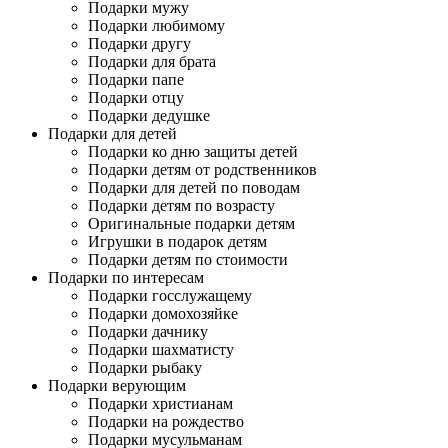
Подарки мужу
Подарки любимому
Подарки другу
Подарки для брата
Подарки папе
Подарки отцу
Подарки дедушке
Подарки для детей
Подарки ко дню защиты детей
Подарки детям от родственников
Подарки для детей по поводам
Подарки детям по возрасту
Оригинальные подарки детям
Игрушки в подарок детям
Подарки детям по стоимости
Подарки по интересам
Подарки госслужащему
Подарки домохозяйке
Подарки дачнику
Подарки шахматисту
Подарки рыбаку
Подарки верующим
Подарки христианам
Подарки на рождество
Подарки мусульманам