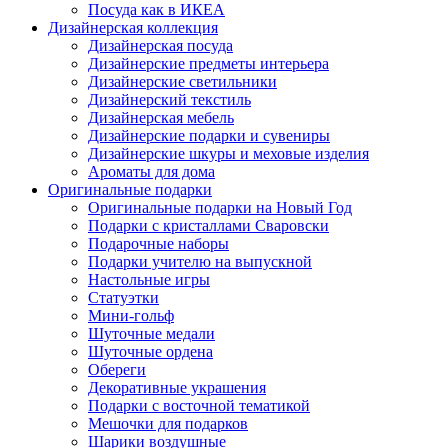
Посуда как в ИКЕА
Дизайнерская коллекция
Дизайнерская посуда
Дизайнерские предметы интерьера
Дизайнерские светильники
Дизайнерский текстиль
Дизайнерская мебель
Дизайнерские подарки и сувениры
Дизайнерские шкуры и меховые изделия
Ароматы для дома
Оригинальные подарки
Оригинальные подарки на Новый Год
Подарки с кристаллами Сваровски
Подарочные наборы
Подарки учителю на выпускной
Настольные игры
Статуэтки
Мини-гольф
Шуточные медали
Шуточные ордена
Обереги
Декоративные украшения
Подарки с восточной тематикой
Мешочки для подарков
Шарики воздушные