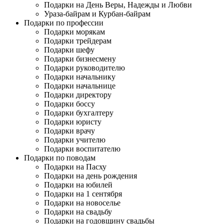
Подарки на День Веры, Надежды и Любви
Ураза-байрам и Курбан-байрам
Подарки по профессии
Подарки морякам
Подарки трейдерам
Подарки шефу
Подарки бизнесмену
Подарки руководителю
Подарки начальнику
Подарки начальнице
Подарки директору
Подарки боссу
Подарки бухгалтеру
Подарки юристу
Подарки врачу
Подарки учителю
Подарки воспитателю
Подарки по поводам
Подарки на Пасху
Подарки на день рождения
Подарки на юбилей
Подарки на 1 сентября
Подарки на новоселье
Подарки на свадьбу
Подарки на годовщину свадьбы