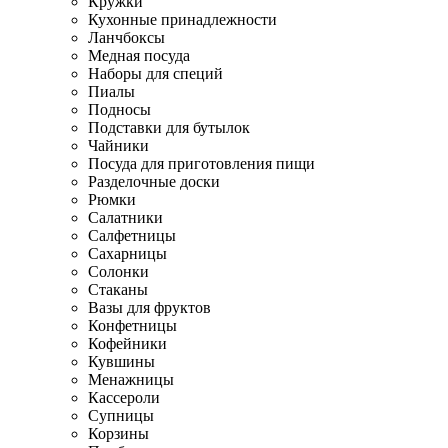
Кружки
Кухонные принадлежности
Ланчбоксы
Медная посуда
Наборы для специй
Пиалы
Подносы
Подставки для бутылок
Чайники
Посуда для приготовления пищи
Разделочные доски
Рюмки
Салатники
Салфетницы
Сахарницы
Солонки
Стаканы
Вазы для фруктов
Конфетницы
Кофейники
Кувшины
Менажницы
Кассероли
Супницы
Корзины