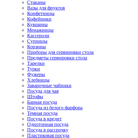
Стаканы
Вазы для фруктов
Конфетницы
Кофейники
Кувшины
Менажницы
Кассероли
Супницы
Корзины
Приборы для сервировки стола
Предметы сервировки стола
Тарелки
Турки
Фужеры
Хлебницы
Заварочные чайники
Посуда для чая
Штофы
Барная посуда
Посуда из белого фарфора
Темная посуда
Посуда в кредит
Однотонная посуда
Посуда в рассрочку
Пластиковая посуда