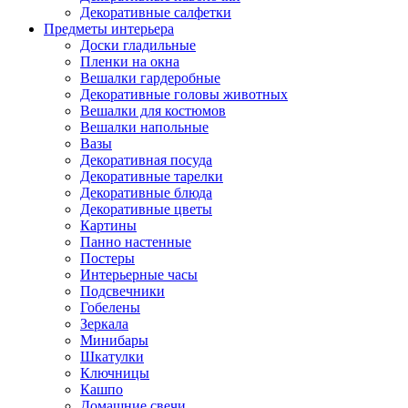
Декоративные салфетки
Предметы интерьера
Доски гладильные
Пленки на окна
Вешалки гардеробные
Декоративные головы животных
Вешалки для костюмов
Вешалки напольные
Вазы
Декоративная посуда
Декоративные тарелки
Декоративные блюда
Декоративные цветы
Картины
Панно настенные
Постеры
Интерьерные часы
Подсвечники
Гобелены
Зеркала
Минибары
Шкатулки
Ключницы
Кашпо
Домашние свечи