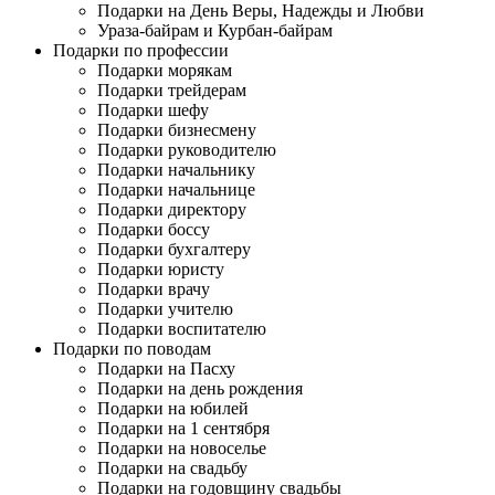
Подарки на День Веры, Надежды и Любви
Ураза-байрам и Курбан-байрам
Подарки по профессии
Подарки морякам
Подарки трейдерам
Подарки шефу
Подарки бизнесмену
Подарки руководителю
Подарки начальнику
Подарки начальнице
Подарки директору
Подарки боссу
Подарки бухгалтеру
Подарки юристу
Подарки врачу
Подарки учителю
Подарки воспитателю
Подарки по поводам
Подарки на Пасху
Подарки на день рождения
Подарки на юбилей
Подарки на 1 сентября
Подарки на новоселье
Подарки на свадьбу
Подарки на годовщину свадьбы