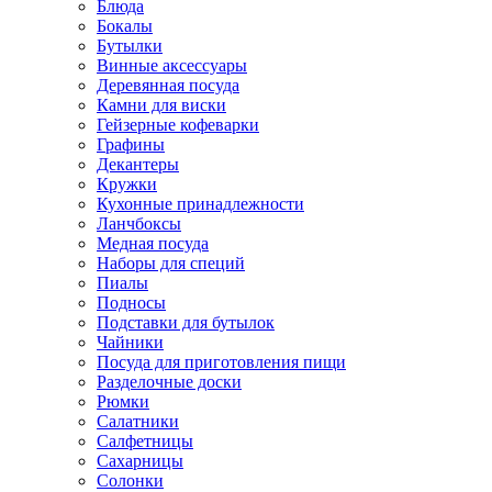
Блюда
Бокалы
Бутылки
Винные аксессуары
Деревянная посуда
Камни для виски
Гейзерные кофеварки
Графины
Декантеры
Кружки
Кухонные принадлежности
Ланчбоксы
Медная посуда
Наборы для специй
Пиалы
Подносы
Подставки для бутылок
Чайники
Посуда для приготовления пищи
Разделочные доски
Рюмки
Салатники
Салфетницы
Сахарницы
Солонки