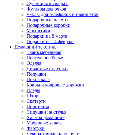
Сувениры к свадьбе
Футляры для очков
Чехлы для телефонов и планшетов
Подарочные пакеты
Подарочные коробки
Магнитики
Подарки на 8 марта
Подарки на 14 февраля
Домашний текстиль
Ткань мебельная
Постельное белье
Одеяла
Диванные подушки
Подушки
Покрывала
Ковры и ковровые дорожки
Пледы
Шторы
Скатерти
Полотенца
Сидушки на стулья
Халаты домашние
Махровые халаты
Фартуки
Декоративные наволочки