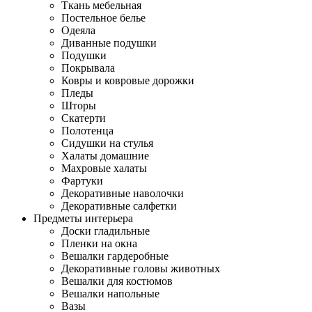
Ткань мебельная
Постельное белье
Одеяла
Диванные подушки
Подушки
Покрывала
Ковры и ковровые дорожки
Пледы
Шторы
Скатерти
Полотенца
Сидушки на стулья
Халаты домашние
Махровые халаты
Фартуки
Декоративные наволочки
Декоративные салфетки
Предметы интерьера
Доски гладильные
Пленки на окна
Вешалки гардеробные
Декоративные головы животных
Вешалки для костюмов
Вешалки напольные
Вазы