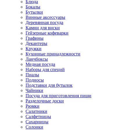
Блюда
Бокалы
Бутылки
Винные аксессуары
Деревянная посуда
Камни для виски
Гейзерные кофеварки
Графины
Декантеры
Кружки
Кухонные принадлежности
Ланчбоксы
Медная посуда
Наборы для специй
Пиалы
Подносы
Подставки для бутылок
Чайники
Посуда для приготовления пищи
Разделочные доски
Рюмки
Салатники
Салфетницы
Сахарницы
Солонки