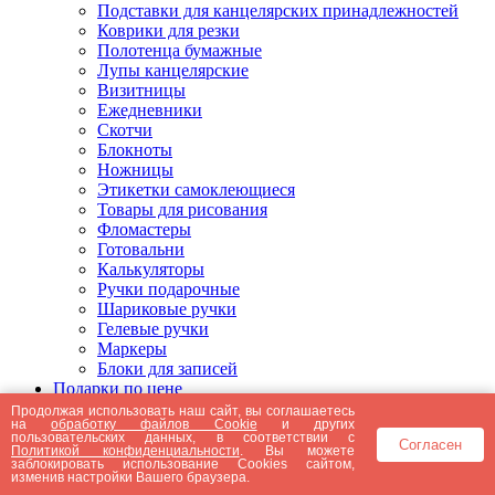
Подставки для канцелярских принадлежностей
Коврики для резки
Полотенца бумажные
Лупы канцелярские
Визитницы
Ежедневники
Скотчи
Блокноты
Ножницы
Этикетки самоклеющиеся
Товары для рисования
Фломастеры
Готовальни
Калькуляторы
Ручки подарочные
Шариковые ручки
Гелевые ручки
Маркеры
Блоки для записей
Подарки по цене
Подарки от 5000 рублей
Продолжая использовать наш сайт, вы соглашаетесь
на
обработку файлов Cookie
и других
Подарки до 5000 рублей
пользовательских данных, в соответствии с
Согласен
Подарки до 3000 рублей
Политикой конфиденциальности
. Вы можете
заблокировать использование Cookies сайтом,
Подарки до 2000 рублей
изменив настройки Вашего браузера.
Подарки до 1000 рублей