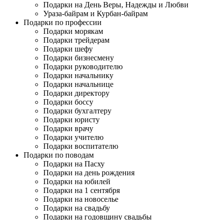
Подарки на День Веры, Надежды и Любви
Ураза-байрам и Курбан-байрам
Подарки по профессии
Подарки морякам
Подарки трейдерам
Подарки шефу
Подарки бизнесмену
Подарки руководителю
Подарки начальнику
Подарки начальнице
Подарки директору
Подарки боссу
Подарки бухгалтеру
Подарки юристу
Подарки врачу
Подарки учителю
Подарки воспитателю
Подарки по поводам
Подарки на Пасху
Подарки на день рождения
Подарки на юбилей
Подарки на 1 сентября
Подарки на новоселье
Подарки на свадьбу
Подарки на годовщину свадьбы