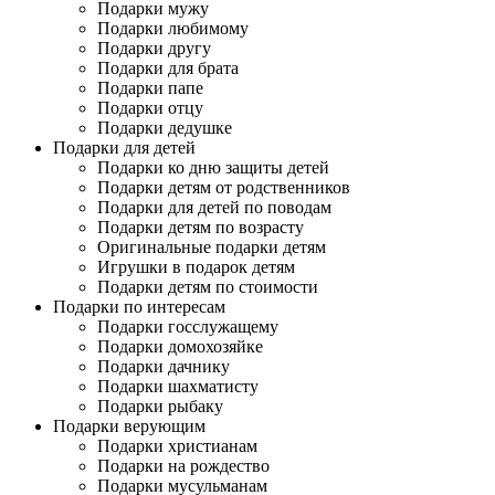
Подарки мужу
Подарки любимому
Подарки другу
Подарки для брата
Подарки папе
Подарки отцу
Подарки дедушке
Подарки для детей
Подарки ко дню защиты детей
Подарки детям от родственников
Подарки для детей по поводам
Подарки детям по возрасту
Оригинальные подарки детям
Игрушки в подарок детям
Подарки детям по стоимости
Подарки по интересам
Подарки госслужащему
Подарки домохозяйке
Подарки дачнику
Подарки шахматисту
Подарки рыбаку
Подарки верующим
Подарки христианам
Подарки на рождество
Подарки мусульманам