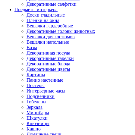
Декоративные салфетки
Предметы интерьера
Доски гладильные
Пленки на окна
Вешалки гардеробные
Декоративные головы животных
Вешалки для костюмов
Вешалки напольные
Вазы
Декоративная посуда
Декоративные тарелки
Декоративные блюда
Декоративные цветы
Картины
Панно настенные
Постеры
Интерьерные часы
Подсвечники
Гобелены
Зеркала
Минибары
Шкатулки
Ключницы
Кашпо
Домашние свечи