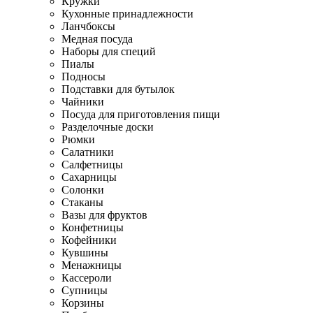
Кружки
Кухонные принадлежности
Ланчбоксы
Медная посуда
Наборы для специй
Пиалы
Подносы
Подставки для бутылок
Чайники
Посуда для приготовления пищи
Разделочные доски
Рюмки
Салатники
Салфетницы
Сахарницы
Солонки
Стаканы
Вазы для фруктов
Конфетницы
Кофейники
Кувшины
Менажницы
Кассероли
Супницы
Корзины