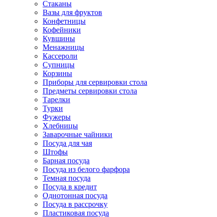
Стаканы
Вазы для фруктов
Конфетницы
Кофейники
Кувшины
Менажницы
Кассероли
Супницы
Корзины
Приборы для сервировки стола
Предметы сервировки стола
Тарелки
Турки
Фужеры
Хлебницы
Заварочные чайники
Посуда для чая
Штофы
Барная посуда
Посуда из белого фарфора
Темная посуда
Посуда в кредит
Однотонная посуда
Посуда в рассрочку
Пластиковая посуда