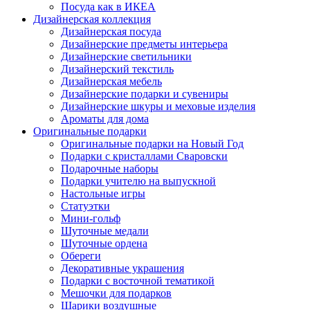
Посуда как в ИКЕА
Дизайнерская коллекция
Дизайнерская посуда
Дизайнерские предметы интерьера
Дизайнерские светильники
Дизайнерский текстиль
Дизайнерская мебель
Дизайнерские подарки и сувениры
Дизайнерские шкуры и меховые изделия
Ароматы для дома
Оригинальные подарки
Оригинальные подарки на Новый Год
Подарки с кристаллами Сваровски
Подарочные наборы
Подарки учителю на выпускной
Настольные игры
Статуэтки
Мини-гольф
Шуточные медали
Шуточные ордена
Обереги
Декоративные украшения
Подарки с восточной тематикой
Мешочки для подарков
Шарики воздушные