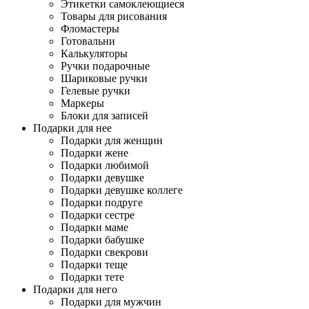
Этикетки самоклеющиеся
Товары для рисования
Фломастеры
Готовальни
Калькуляторы
Ручки подарочные
Шариковые ручки
Гелевые ручки
Маркеры
Блоки для записей
Подарки для нее
Подарки для женщин
Подарки жене
Подарки любимой
Подарки девушке
Подарки девушке коллеге
Подарки подруге
Подарки сестре
Подарки маме
Подарки бабушке
Подарки свекрови
Подарки теще
Подарки тете
Подарки для него
Подарки для мужчин