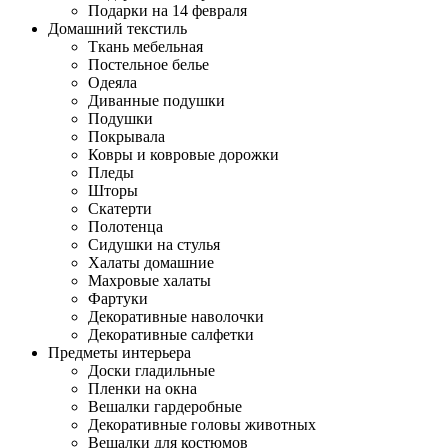
Подарки на 14 февраля
Домашний текстиль
Ткань мебельная
Постельное белье
Одеяла
Диванные подушки
Подушки
Покрывала
Ковры и ковровые дорожки
Пледы
Шторы
Скатерти
Полотенца
Сидушки на стулья
Халаты домашние
Махровые халаты
Фартуки
Декоративные наволочки
Декоративные салфетки
Предметы интерьера
Доски гладильные
Пленки на окна
Вешалки гардеробные
Декоративные головы животных
Вешалки для костюмов