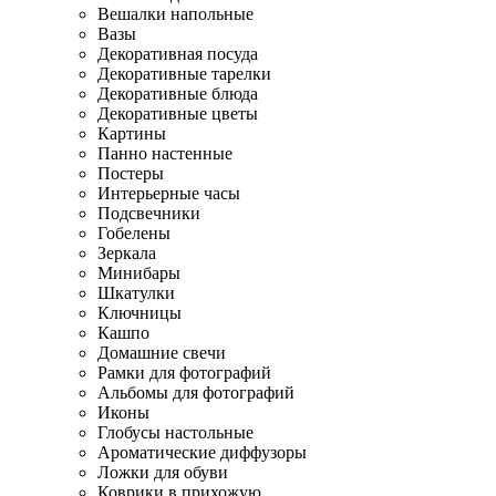
Вешалки напольные
Вазы
Декоративная посуда
Декоративные тарелки
Декоративные блюда
Декоративные цветы
Картины
Панно настенные
Постеры
Интерьерные часы
Подсвечники
Гобелены
Зеркала
Минибары
Шкатулки
Ключницы
Кашпо
Домашние свечи
Рамки для фотографий
Альбомы для фотографий
Иконы
Глобусы настольные
Ароматические диффузоры
Ложки для обуви
Коврики в прихожую