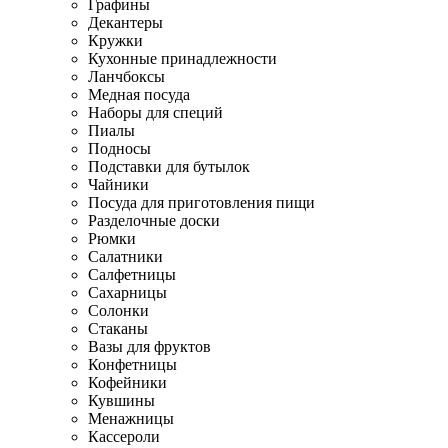
Графины
Декантеры
Кружки
Кухонные принадлежности
Ланчбоксы
Медная посуда
Наборы для специй
Пиалы
Подносы
Подставки для бутылок
Чайники
Посуда для приготовления пищи
Разделочные доски
Рюмки
Салатники
Салфетницы
Сахарницы
Солонки
Стаканы
Вазы для фруктов
Конфетницы
Кофейники
Кувшины
Менажницы
Кассероли