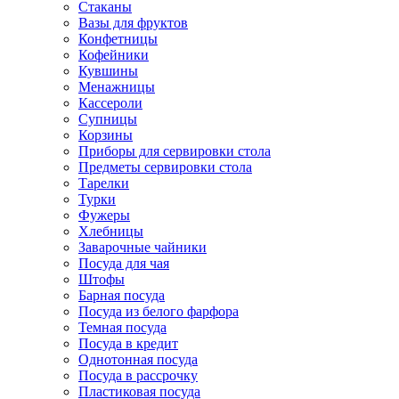
Стаканы
Вазы для фруктов
Конфетницы
Кофейники
Кувшины
Менажницы
Кассероли
Супницы
Корзины
Приборы для сервировки стола
Предметы сервировки стола
Тарелки
Турки
Фужеры
Хлебницы
Заварочные чайники
Посуда для чая
Штофы
Барная посуда
Посуда из белого фарфора
Темная посуда
Посуда в кредит
Однотонная посуда
Посуда в рассрочку
Пластиковая посуда