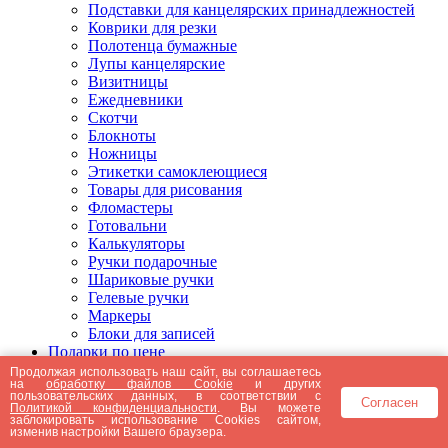
Подставки для канцелярских принадлежностей
Коврики для резки
Полотенца бумажные
Лупы канцелярские
Визитницы
Ежедневники
Скотчи
Блокноты
Ножницы
Этикетки самоклеющиеся
Товары для рисования
Фломастеры
Готовальни
Калькуляторы
Ручки подарочные
Шариковые ручки
Гелевые ручки
Маркеры
Блоки для записей
Подарки по цене
Подарки от 5000 рублей
Продолжая использовать наш сайт, вы соглашаетесь
на
обработку файлов Cookie
и других
Подарки до 5000 рублей
пользовательских данных, в соответствии с
Согласен
Подарки до 3000 рублей
Политикой конфиденциальности
. Вы можете
заблокировать использование Cookies сайтом,
Подарки до 2000 рублей
изменив настройки Вашего браузера.
Подарки до 1000 рублей