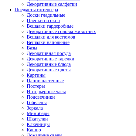
Декоративные салфетки
Предметы интерьера
Доски гладильные
Пленки на окна
Вешалки гардеробные
Декоративные головы животных
Вешалки для костюмов
Вешалки напольные
Вазы
Декоративная посуда
Декоративные тарелки
Декоративные блюда
Декоративные цветы
Картины
Панно настенные
Постеры
Интерьерные часы
Подсвечники
Гобелены
Зеркала
Минибары
Шкатулки
Ключницы
Кашпо
Домашние свечи