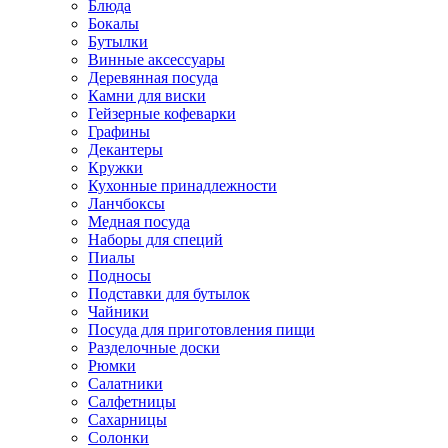
Блюда
Бокалы
Бутылки
Винные аксессуары
Деревянная посуда
Камни для виски
Гейзерные кофеварки
Графины
Декантеры
Кружки
Кухонные принадлежности
Ланчбоксы
Медная посуда
Наборы для специй
Пиалы
Подносы
Подставки для бутылок
Чайники
Посуда для приготовления пищи
Разделочные доски
Рюмки
Салатники
Салфетницы
Сахарницы
Солонки