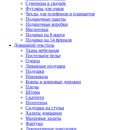
Сувениры к свадьбе
Футляры для очков
Чехлы для телефонов и планшетов
Подарочные пакеты
Подарочные коробки
Магнитики
Подарки на 8 марта
Подарки на 14 февраля
Домашний текстиль
Ткань мебельная
Постельное белье
Одеяла
Диванные подушки
Подушки
Покрывала
Ковры и ковровые дорожки
Пледы
Шторы
Скатерти
Полотенца
Сидушки на стулья
Халаты домашние
Махровые халаты
Фартуки
Декоративные наволочки