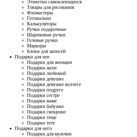
Этикетки самоклеющиеся
Товары для рисования
Фломастеры
Готовальни
Калькуляторы
Ручки подарочные
Шариковые ручки
Гелевые ручки
Маркеры
Блоки для записей
Подарки для нее
Подарки для женщин
Подарки жене
Подарки любимой
Подарки девушке
Подарки девушке коллеге
Подарки подруге
Подарки сестре
Подарки маме
Подарки бабушке
Подарки свекрови
Подарки теще
Подарки тете
Подарки для него
Подарки для мужчин