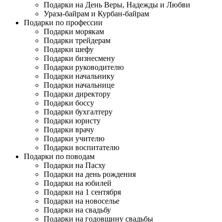
Подарки на День Веры, Надежды и Любви
Ураза-байрам и Курбан-байрам
Подарки по профессии
Подарки морякам
Подарки трейдерам
Подарки шефу
Подарки бизнесмену
Подарки руководителю
Подарки начальнику
Подарки начальнице
Подарки директору
Подарки боссу
Подарки бухгалтеру
Подарки юристу
Подарки врачу
Подарки учителю
Подарки воспитателю
Подарки по поводам
Подарки на Пасху
Подарки на день рождения
Подарки на юбилей
Подарки на 1 сентября
Подарки на новоселье
Подарки на свадьбу
Подарки на годовщину свадьбы