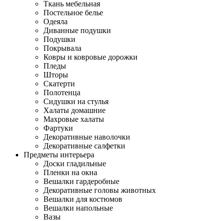
Ткань мебельная
Постельное белье
Одеяла
Диванные подушки
Подушки
Покрывала
Ковры и ковровые дорожки
Пледы
Шторы
Скатерти
Полотенца
Сидушки на стулья
Халаты домашние
Махровые халаты
Фартуки
Декоративные наволочки
Декоративные салфетки
Предметы интерьера
Доски гладильные
Пленки на окна
Вешалки гардеробные
Декоративные головы животных
Вешалки для костюмов
Вешалки напольные
Вазы