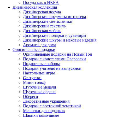
Посуда как в ИКЕА
Дизайнерская коллекция
Дизайнерская посуда
Дизайнерские предметы интерьера
Дизайнерские светильники
Дизайнерский текстиль
Дизайнерская мебель
Дизайнерские подарки и сувениры
Дизайнерские шкуры и меховые изделия
Ароматы для дома
Оригинальные подарки
Оригинальные подарки на Новый Год
Подарки с кристаллами Сваровски
Подарочные наборы
Подарки учителю на выпускной
Настольные игры
Статуэтки
Мини-гольф
Шуточные медали
Шуточные ордена
Обереги
Декоративные украшения
Подарки с восточной тематикой
Мешочки для подарков
Шарики воздушные