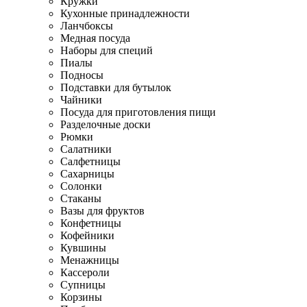
Кружки
Кухонные принадлежности
Ланчбоксы
Медная посуда
Наборы для специй
Пиалы
Подносы
Подставки для бутылок
Чайники
Посуда для приготовления пищи
Разделочные доски
Рюмки
Салатники
Салфетницы
Сахарницы
Солонки
Стаканы
Вазы для фруктов
Конфетницы
Кофейники
Кувшины
Менажницы
Кассероли
Супницы
Корзины