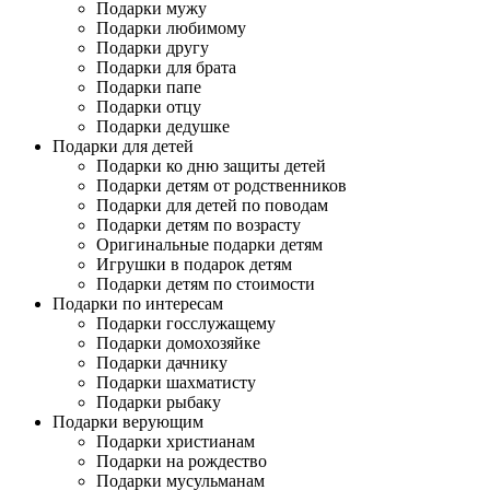
Подарки мужу
Подарки любимому
Подарки другу
Подарки для брата
Подарки папе
Подарки отцу
Подарки дедушке
Подарки для детей
Подарки ко дню защиты детей
Подарки детям от родственников
Подарки для детей по поводам
Подарки детям по возрасту
Оригинальные подарки детям
Игрушки в подарок детям
Подарки детям по стоимости
Подарки по интересам
Подарки госслужащему
Подарки домохозяйке
Подарки дачнику
Подарки шахматисту
Подарки рыбаку
Подарки верующим
Подарки христианам
Подарки на рождество
Подарки мусульманам