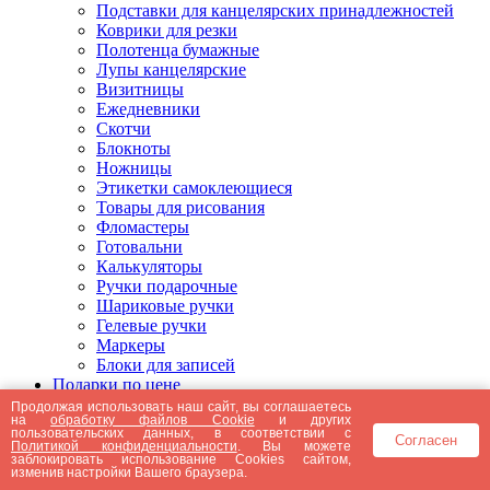
Подставки для канцелярских принадлежностей
Коврики для резки
Полотенца бумажные
Лупы канцелярские
Визитницы
Ежедневники
Скотчи
Блокноты
Ножницы
Этикетки самоклеющиеся
Товары для рисования
Фломастеры
Готовальни
Калькуляторы
Ручки подарочные
Шариковые ручки
Гелевые ручки
Маркеры
Блоки для записей
Подарки по цене
Подарки от 5000 рублей
Продолжая использовать наш сайт, вы соглашаетесь
на
обработку файлов Cookie
и других
Подарки до 5000 рублей
пользовательских данных, в соответствии с
Согласен
Подарки до 3000 рублей
Политикой конфиденциальности
. Вы можете
заблокировать использование Cookies сайтом,
Подарки до 2000 рублей
изменив настройки Вашего браузера.
Подарки до 1000 рублей