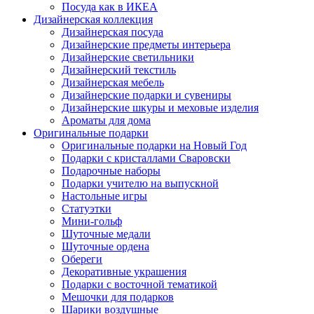
Посуда как в ИКЕА
Дизайнерская коллекция
Дизайнерская посуда
Дизайнерские предметы интерьера
Дизайнерские светильники
Дизайнерский текстиль
Дизайнерская мебель
Дизайнерские подарки и сувениры
Дизайнерские шкуры и меховые изделия
Ароматы для дома
Оригинальные подарки
Оригинальные подарки на Новый Год
Подарки с кристаллами Сваровски
Подарочные наборы
Подарки учителю на выпускной
Настольные игры
Статуэтки
Мини-гольф
Шуточные медали
Шуточные ордена
Обереги
Декоративные украшения
Подарки с восточной тематикой
Мешочки для подарков
Шарики воздушные