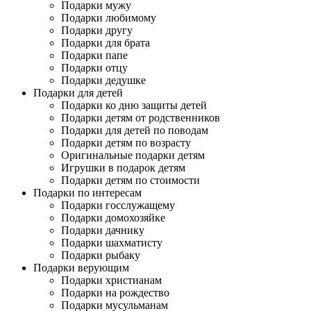
Подарки мужу
Подарки любимому
Подарки другу
Подарки для брата
Подарки папе
Подарки отцу
Подарки дедушке
Подарки для детей
Подарки ко дню защиты детей
Подарки детям от родственников
Подарки для детей по поводам
Подарки детям по возрасту
Оригинальные подарки детям
Игрушки в подарок детям
Подарки детям по стоимости
Подарки по интересам
Подарки госслужащему
Подарки домохозяйке
Подарки дачнику
Подарки шахматисту
Подарки рыбаку
Подарки верующим
Подарки христианам
Подарки на рождество
Подарки мусульманам