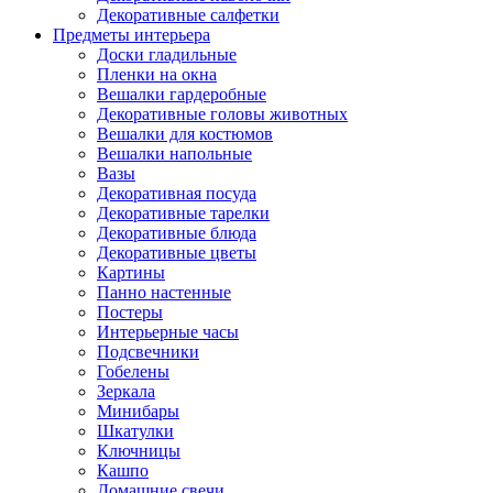
Декоративные салфетки
Предметы интерьера
Доски гладильные
Пленки на окна
Вешалки гардеробные
Декоративные головы животных
Вешалки для костюмов
Вешалки напольные
Вазы
Декоративная посуда
Декоративные тарелки
Декоративные блюда
Декоративные цветы
Картины
Панно настенные
Постеры
Интерьерные часы
Подсвечники
Гобелены
Зеркала
Минибары
Шкатулки
Ключницы
Кашпо
Домашние свечи