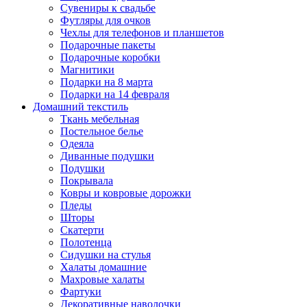
Сувениры к свадьбе
Футляры для очков
Чехлы для телефонов и планшетов
Подарочные пакеты
Подарочные коробки
Магнитики
Подарки на 8 марта
Подарки на 14 февраля
Домашний текстиль
Ткань мебельная
Постельное белье
Одеяла
Диванные подушки
Подушки
Покрывала
Ковры и ковровые дорожки
Пледы
Шторы
Скатерти
Полотенца
Сидушки на стулья
Халаты домашние
Махровые халаты
Фартуки
Декоративные наволочки