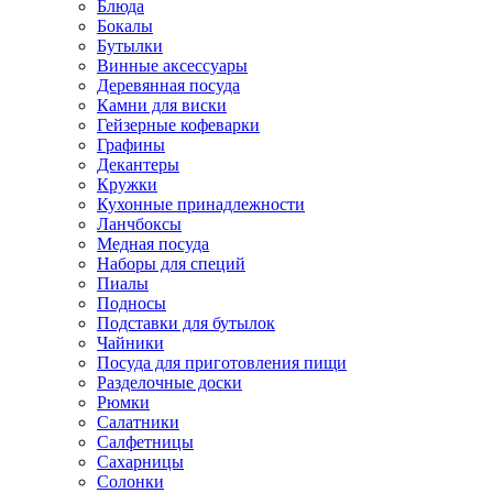
Блюда
Бокалы
Бутылки
Винные аксессуары
Деревянная посуда
Камни для виски
Гейзерные кофеварки
Графины
Декантеры
Кружки
Кухонные принадлежности
Ланчбоксы
Медная посуда
Наборы для специй
Пиалы
Подносы
Подставки для бутылок
Чайники
Посуда для приготовления пищи
Разделочные доски
Рюмки
Салатники
Салфетницы
Сахарницы
Солонки