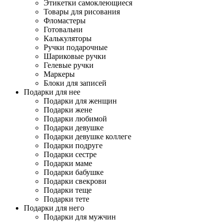
Этикетки самоклеющиеся
Товары для рисования
Фломастеры
Готовальни
Калькуляторы
Ручки подарочные
Шариковые ручки
Гелевые ручки
Маркеры
Блоки для записей
Подарки для нее
Подарки для женщин
Подарки жене
Подарки любимой
Подарки девушке
Подарки девушке коллеге
Подарки подруге
Подарки сестре
Подарки маме
Подарки бабушке
Подарки свекрови
Подарки теще
Подарки тете
Подарки для него
Подарки для мужчин