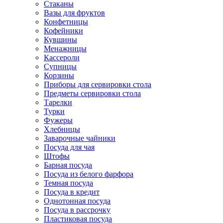
Стаканы
Вазы для фруктов
Конфетницы
Кофейники
Кувшины
Менажницы
Кассероли
Супницы
Корзины
Приборы для сервировки стола
Предметы сервировки стола
Тарелки
Турки
Фужеры
Хлебницы
Заварочные чайники
Посуда для чая
Штофы
Барная посуда
Посуда из белого фарфора
Темная посуда
Посуда в кредит
Однотонная посуда
Посуда в рассрочку
Пластиковая посуда