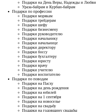
Подарки на День Веры, Надежды и Любви
Ураза-байрам и Курбан-байрам
Подарки по профессии
Подарки морякам
Подарки трейдерам
Подарки шефу
Подарки бизнесмену
Подарки руководителю
Подарки начальнику
Подарки начальнице
Подарки директору
Подарки боссу
Подарки бухгалтеру
Подарки юристу
Подарки врачу
Подарки учителю
Подарки воспитателю
Подарки по поводам
Подарки на Пасху
Подарки на день рождения
Подарки на юбилей
Подарки на 1 сентября
Подарки на новоселье
Подарки на свадьбу
Подарки на годовщину свадьбы