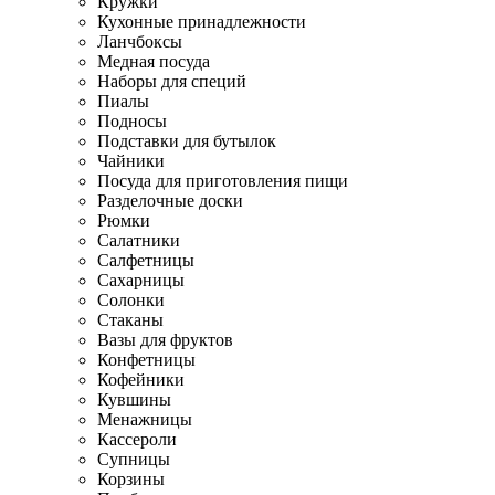
Кружки
Кухонные принадлежности
Ланчбоксы
Медная посуда
Наборы для специй
Пиалы
Подносы
Подставки для бутылок
Чайники
Посуда для приготовления пищи
Разделочные доски
Рюмки
Салатники
Салфетницы
Сахарницы
Солонки
Стаканы
Вазы для фруктов
Конфетницы
Кофейники
Кувшины
Менажницы
Кассероли
Супницы
Корзины