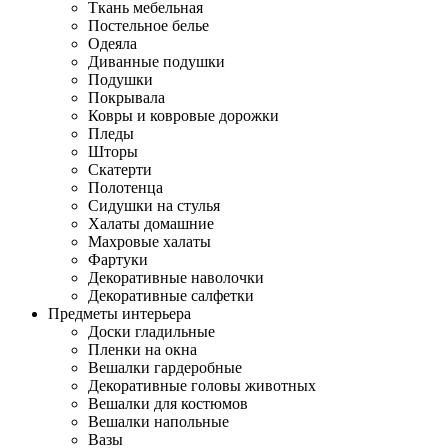
Ткань мебельная
Постельное белье
Одеяла
Диванные подушки
Подушки
Покрывала
Ковры и ковровые дорожки
Пледы
Шторы
Скатерти
Полотенца
Сидушки на стулья
Халаты домашние
Махровые халаты
Фартуки
Декоративные наволочки
Декоративные салфетки
Предметы интерьера
Доски гладильные
Пленки на окна
Вешалки гардеробные
Декоративные головы животных
Вешалки для костюмов
Вешалки напольные
Вазы