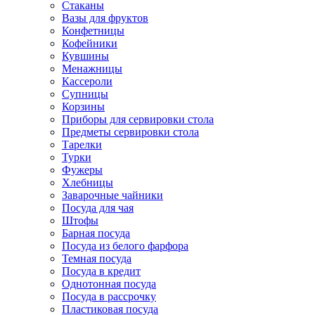
Стаканы
Вазы для фруктов
Конфетницы
Кофейники
Кувшины
Менажницы
Кассероли
Супницы
Корзины
Приборы для сервировки стола
Предметы сервировки стола
Тарелки
Турки
Фужеры
Хлебницы
Заварочные чайники
Посуда для чая
Штофы
Барная посуда
Посуда из белого фарфора
Темная посуда
Посуда в кредит
Однотонная посуда
Посуда в рассрочку
Пластиковая посуда