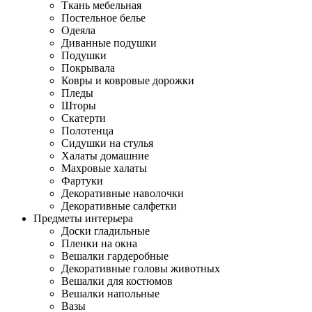
Ткань мебельная
Постельное белье
Одеяла
Диванные подушки
Подушки
Покрывала
Ковры и ковровые дорожки
Пледы
Шторы
Скатерти
Полотенца
Сидушки на стулья
Халаты домашние
Махровые халаты
Фартуки
Декоративные наволочки
Декоративные салфетки
Предметы интерьера
Доски гладильные
Пленки на окна
Вешалки гардеробные
Декоративные головы животных
Вешалки для костюмов
Вешалки напольные
Вазы