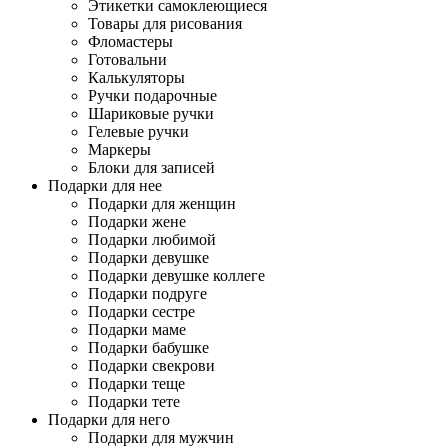
Этикетки самоклеющиеся
Товары для рисования
Фломастеры
Готовальни
Калькуляторы
Ручки подарочные
Шариковые ручки
Гелевые ручки
Маркеры
Блоки для записей
Подарки для нее
Подарки для женщин
Подарки жене
Подарки любимой
Подарки девушке
Подарки девушке коллеге
Подарки подруге
Подарки сестре
Подарки маме
Подарки бабушке
Подарки свекрови
Подарки теще
Подарки тете
Подарки для него
Подарки для мужчин