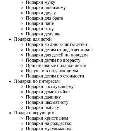
Подарки мужу
Подарки любимому
Подарки другу
Подарки для брата
Подарки папе
Подарки отцу
Подарки дедушке
Подарки для детей
Подарки ко дню защиты детей
Подарки детям от родственников
Подарки для детей по поводам
Подарки детям по возрасту
Оригинальные подарки детям
Игрушки в подарок детям
Подарки детям по стоимости
Подарки по интересам
Подарки госслужащему
Подарки домохозяйке
Подарки дачнику
Подарки шахматисту
Подарки рыбаку
Подарки верующим
Подарки христианам
Подарки на рождество
Подарки мусульманам