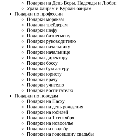
Подарки на День Веры, Надежды и Любви
Ураза-байрам и Курбан-байрам
Подарки по профессии
Подарки морякам
Подарки трейдерам
Подарки шефу
Подарки бизнесмену
Подарки руководителю
Подарки начальнику
Подарки начальнице
Подарки директору
Подарки боссу
Подарки бухгалтеру
Подарки юристу
Подарки врачу
Подарки учителю
Подарки воспитателю
Подарки по поводам
Подарки на Пасху
Подарки на день рождения
Подарки на юбилей
Подарки на 1 сентября
Подарки на новоселье
Подарки на свадьбу
Подарки на годовщину свадьбы