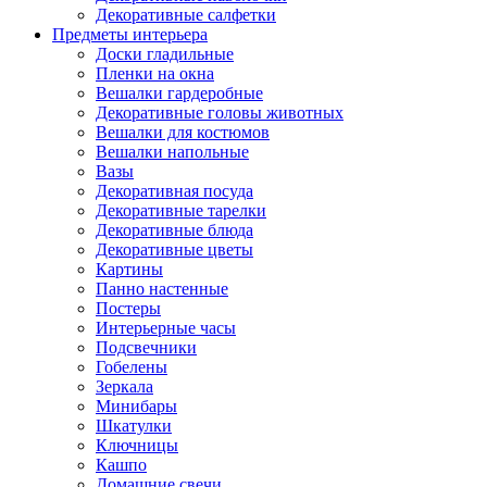
Декоративные салфетки
Предметы интерьера
Доски гладильные
Пленки на окна
Вешалки гардеробные
Декоративные головы животных
Вешалки для костюмов
Вешалки напольные
Вазы
Декоративная посуда
Декоративные тарелки
Декоративные блюда
Декоративные цветы
Картины
Панно настенные
Постеры
Интерьерные часы
Подсвечники
Гобелены
Зеркала
Минибары
Шкатулки
Ключницы
Кашпо
Домашние свечи