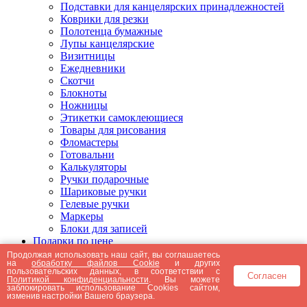
Подставки для канцелярских принадлежностей
Коврики для резки
Полотенца бумажные
Лупы канцелярские
Визитницы
Ежедневники
Скотчи
Блокноты
Ножницы
Этикетки самоклеющиеся
Товары для рисования
Фломастеры
Готовальни
Калькуляторы
Ручки подарочные
Шариковые ручки
Гелевые ручки
Маркеры
Блоки для записей
Подарки по цене
Подарки от 5000 рублей
Продолжая использовать наш сайт, вы соглашаетесь
на
обработку файлов Cookie
и других
Подарки до 5000 рублей
пользовательских данных, в соответствии с
Согласен
Подарки до 3000 рублей
Политикой конфиденциальности
. Вы можете
заблокировать использование Cookies сайтом,
Подарки до 2000 рублей
изменив настройки Вашего браузера.
Подарки до 1000 рублей