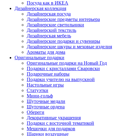
Посуда как в ИКЕА
Дизайнерская коллекция
Дизайнерская посуда
Дизайнерские предметы интерьера
Дизайнерские светильники
Дизайнерский текстиль
Дизайнерская мебель
Дизайнерские подарки и сувениры
Дизайнерские шкуры и меховые изделия
Ароматы для дома
Оригинальные подарки
Оригинальные подарки на Новый Год
Подарки с кристаллами Сваровски
Подарочные наборы
Подарки учителю на выпускной
Настольные игры
Статуэтки
Мини-гольф
Шуточные медали
Шуточные ордена
Обереги
Декоративные украшения
Подарки с восточной тематикой
Мешочки для подарков
Шарики воздушные