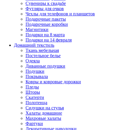
Сувениры к свадьбе
Футляры для очков
Чехлы для телефонов и планшетов
Подарочные пакеты
Подарочные коробки
Магнитики
Подарки на 8 марта
Подарки на 14 февраля
Домашний текстиль
Ткань мебельная
Постельное белье
Одеяла
Диванные подушки
Подушки
Покрывала
Ковры и ковровые дорожки
Пледы
Шторы
Скатерти
Полотенца
Сидушки на стулья
Халаты домашние
Махровые халаты
Фартуки
Декоративные наволочки