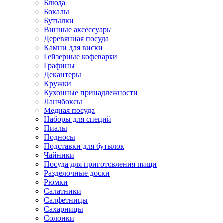
Блюда
Бокалы
Бутылки
Винные аксессуары
Деревянная посуда
Камни для виски
Гейзерные кофеварки
Графины
Декантеры
Кружки
Кухонные принадлежности
Ланчбоксы
Медная посуда
Наборы для специй
Пиалы
Подносы
Подставки для бутылок
Чайники
Посуда для приготовления пищи
Разделочные доски
Рюмки
Салатники
Салфетницы
Сахарницы
Солонки