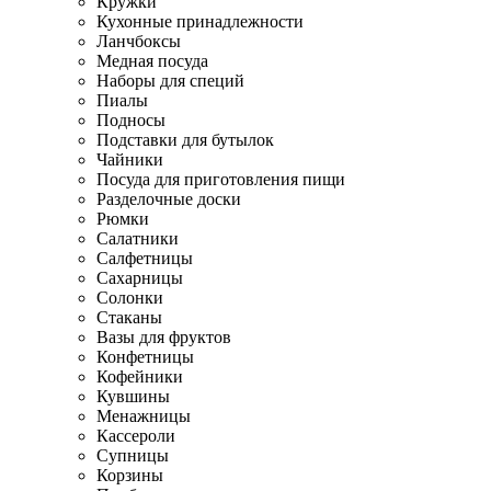
Кружки
Кухонные принадлежности
Ланчбоксы
Медная посуда
Наборы для специй
Пиалы
Подносы
Подставки для бутылок
Чайники
Посуда для приготовления пищи
Разделочные доски
Рюмки
Салатники
Салфетницы
Сахарницы
Солонки
Стаканы
Вазы для фруктов
Конфетницы
Кофейники
Кувшины
Менажницы
Кассероли
Супницы
Корзины