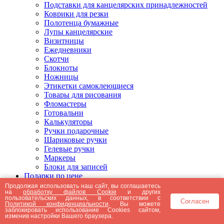
Подставки для канцелярских принадлежностей
Коврики для резки
Полотенца бумажные
Лупы канцелярские
Визитницы
Ежедневники
Скотчи
Блокноты
Ножницы
Этикетки самоклеющиеся
Товары для рисования
Фломастеры
Готовальни
Калькуляторы
Ручки подарочные
Шариковые ручки
Гелевые ручки
Маркеры
Блоки для записей
Подарки по цене
Подарки от 5000 рублей
Продолжая использовать наш сайт, вы соглашаетесь
на
обработку файлов Cookie
и других
Подарки до 5000 рублей
пользовательских данных, в соответствии с
Согласен
Подарки до 3000 рублей
Политикой конфиденциальности
. Вы можете
заблокировать использование Cookies сайтом,
Подарки до 2000 рублей
изменив настройки Вашего браузера.
Подарки до 1000 рублей