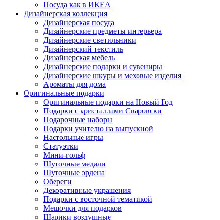
Посуда как в ИКЕА
Дизайнерская коллекция
Дизайнерская посуда
Дизайнерские предметы интерьера
Дизайнерские светильники
Дизайнерский текстиль
Дизайнерская мебель
Дизайнерские подарки и сувениры
Дизайнерские шкуры и меховые изделия
Ароматы для дома
Оригинальные подарки
Оригинальные подарки на Новый Год
Подарки с кристаллами Сваровски
Подарочные наборы
Подарки учителю на выпускной
Настольные игры
Статуэтки
Мини-гольф
Шуточные медали
Шуточные ордена
Обереги
Декоративные украшения
Подарки с восточной тематикой
Мешочки для подарков
Шарики воздушные