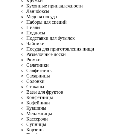
Кружки
Кухонные принадлежности
Ланчбоксы
Медная посуда
Наборы для специй
Пиалы
Подносы
Подставки для бутылок
Чайники
Посуда для приготовления пищи
Разделочные доски
Рюмки
Салатники
Салфетницы
Сахарницы
Солонки
Стаканы
Вазы для фруктов
Конфетницы
Кофейники
Кувшины
Менажницы
Кассероли
Супницы
Корзины