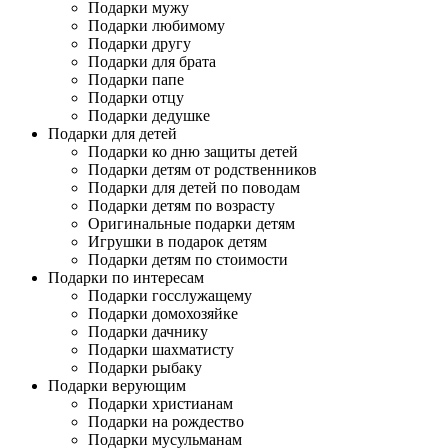
Подарки мужу
Подарки любимому
Подарки другу
Подарки для брата
Подарки папе
Подарки отцу
Подарки дедушке
Подарки для детей
Подарки ко дню защиты детей
Подарки детям от родственников
Подарки для детей по поводам
Подарки детям по возрасту
Оригинальные подарки детям
Игрушки в подарок детям
Подарки детям по стоимости
Подарки по интересам
Подарки госслужащему
Подарки домохозяйке
Подарки дачнику
Подарки шахматисту
Подарки рыбаку
Подарки верующим
Подарки христианам
Подарки на рождество
Подарки мусульманам