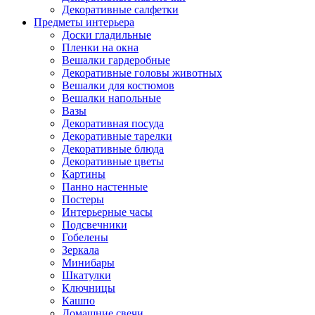
Декоративные салфетки
Предметы интерьера
Доски гладильные
Пленки на окна
Вешалки гардеробные
Декоративные головы животных
Вешалки для костюмов
Вешалки напольные
Вазы
Декоративная посуда
Декоративные тарелки
Декоративные блюда
Декоративные цветы
Картины
Панно настенные
Постеры
Интерьерные часы
Подсвечники
Гобелены
Зеркала
Минибары
Шкатулки
Ключницы
Кашпо
Домашние свечи