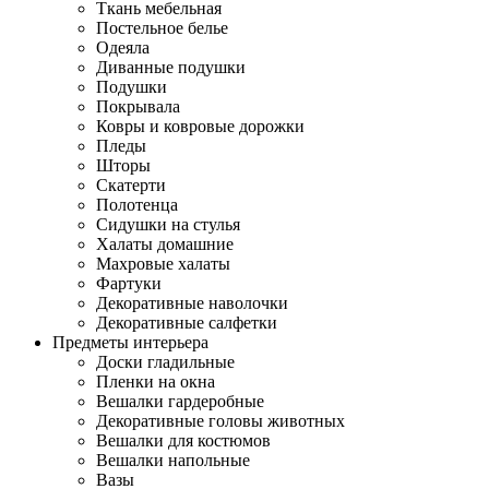
Ткань мебельная
Постельное белье
Одеяла
Диванные подушки
Подушки
Покрывала
Ковры и ковровые дорожки
Пледы
Шторы
Скатерти
Полотенца
Сидушки на стулья
Халаты домашние
Махровые халаты
Фартуки
Декоративные наволочки
Декоративные салфетки
Предметы интерьера
Доски гладильные
Пленки на окна
Вешалки гардеробные
Декоративные головы животных
Вешалки для костюмов
Вешалки напольные
Вазы