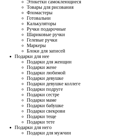
Этикетки самоклеющиеся
Товары для рисования
Фломастеры
Готовальни
Калькуляторы
Ручки подарочные
Шариковые ручки
Гелевые ручки
Маркеры
Блоки для записей
Подарки для нее
Подарки для женщин
Подарки жене
Подарки любимой
Подарки девушке
Подарки девушке коллеге
Подарки подруге
Подарки сестре
Подарки маме
Подарки бабушке
Подарки свекрови
Подарки теще
Подарки тете
Подарки для него
Подарки для мужчин