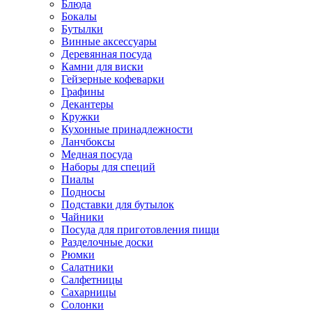
Блюда
Бокалы
Бутылки
Винные аксессуары
Деревянная посуда
Камни для виски
Гейзерные кофеварки
Графины
Декантеры
Кружки
Кухонные принадлежности
Ланчбоксы
Медная посуда
Наборы для специй
Пиалы
Подносы
Подставки для бутылок
Чайники
Посуда для приготовления пищи
Разделочные доски
Рюмки
Салатники
Салфетницы
Сахарницы
Солонки