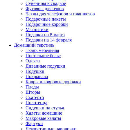
Сувениры к свадьбе
Футляры для очков
Чехлы для телефонов и планшетов
Подарочные пакеты
Подарочные коробки
Магнитики
Подарки на 8 марта
Подарки на 14 февраля
Домашний текстиль
Ткань мебельная
Постельное белье
Одеяла
Диванные подушки
Подушки
Покрывала
Ковры и ковровые дорожки
Пледы
Шторы
Скатерти
Полотенца
Сидушки на стулья
Халаты домашние
Махровые халаты
Фартуки
Декоративные наволочки