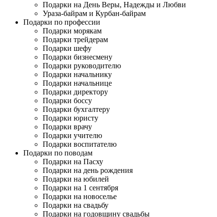
Подарки на День Веры, Надежды и Любви
Ураза-байрам и Курбан-байрам
Подарки по профессии
Подарки морякам
Подарки трейдерам
Подарки шефу
Подарки бизнесмену
Подарки руководителю
Подарки начальнику
Подарки начальнице
Подарки директору
Подарки боссу
Подарки бухгалтеру
Подарки юристу
Подарки врачу
Подарки учителю
Подарки воспитателю
Подарки по поводам
Подарки на Пасху
Подарки на день рождения
Подарки на юбилей
Подарки на 1 сентября
Подарки на новоселье
Подарки на свадьбу
Подарки на годовщину свадьбы