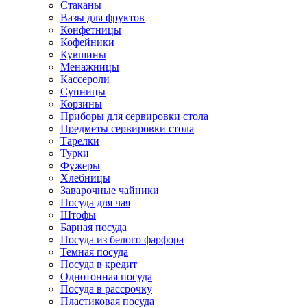
Стаканы
Вазы для фруктов
Конфетницы
Кофейники
Кувшины
Менажницы
Кассероли
Супницы
Корзины
Приборы для сервировки стола
Предметы сервировки стола
Тарелки
Турки
Фужеры
Хлебницы
Заварочные чайники
Посуда для чая
Штофы
Барная посуда
Посуда из белого фарфора
Темная посуда
Посуда в кредит
Однотонная посуда
Посуда в рассрочку
Пластиковая посуда