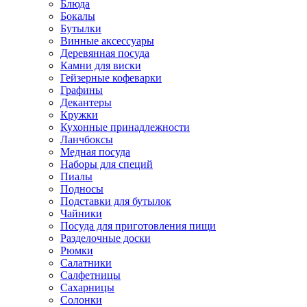
Блюда
Бокалы
Бутылки
Винные аксессуары
Деревянная посуда
Камни для виски
Гейзерные кофеварки
Графины
Декантеры
Кружки
Кухонные принадлежности
Ланчбоксы
Медная посуда
Наборы для специй
Пиалы
Подносы
Подставки для бутылок
Чайники
Посуда для приготовления пищи
Разделочные доски
Рюмки
Салатники
Салфетницы
Сахарницы
Солонки