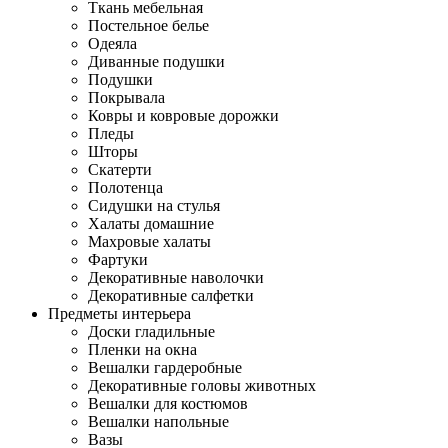
Ткань мебельная
Постельное белье
Одеяла
Диванные подушки
Подушки
Покрывала
Ковры и ковровые дорожки
Пледы
Шторы
Скатерти
Полотенца
Сидушки на стулья
Халаты домашние
Махровые халаты
Фартуки
Декоративные наволочки
Декоративные салфетки
Предметы интерьера
Доски гладильные
Пленки на окна
Вешалки гардеробные
Декоративные головы животных
Вешалки для костюмов
Вешалки напольные
Вазы