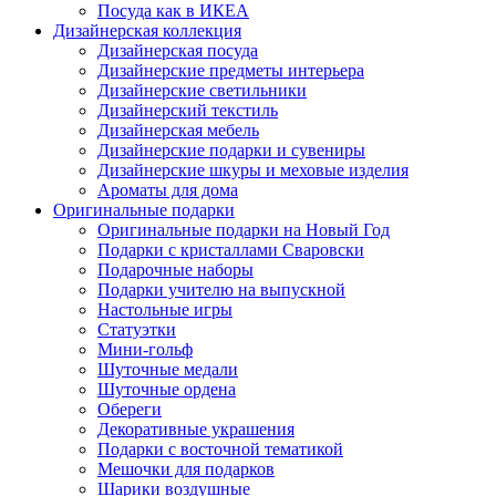
Посуда как в ИКЕА
Дизайнерская коллекция
Дизайнерская посуда
Дизайнерские предметы интерьера
Дизайнерские светильники
Дизайнерский текстиль
Дизайнерская мебель
Дизайнерские подарки и сувениры
Дизайнерские шкуры и меховые изделия
Ароматы для дома
Оригинальные подарки
Оригинальные подарки на Новый Год
Подарки с кристаллами Сваровски
Подарочные наборы
Подарки учителю на выпускной
Настольные игры
Статуэтки
Мини-гольф
Шуточные медали
Шуточные ордена
Обереги
Декоративные украшения
Подарки с восточной тематикой
Мешочки для подарков
Шарики воздушные