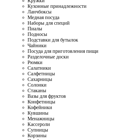
Кружки
Кухонные принадлежности
Ланчбоксы
Медная посуда
Наборы для специй
Пиалы
Подносы
Подставки для бутылок
Чайники
Посуда для приготовления пищи
Разделочные доски
Рюмки
Салатники
Салфетницы
Сахарницы
Солонки
Стаканы
Вазы для фруктов
Конфетницы
Кофейники
Кувшины
Менажницы
Кассероли
Супницы
Корзины