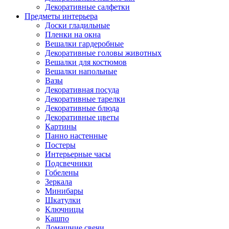
Декоративные салфетки
Предметы интерьера
Доски гладильные
Пленки на окна
Вешалки гардеробные
Декоративные головы животных
Вешалки для костюмов
Вешалки напольные
Вазы
Декоративная посуда
Декоративные тарелки
Декоративные блюда
Декоративные цветы
Картины
Панно настенные
Постеры
Интерьерные часы
Подсвечники
Гобелены
Зеркала
Минибары
Шкатулки
Ключницы
Кашпо
Домашние свечи