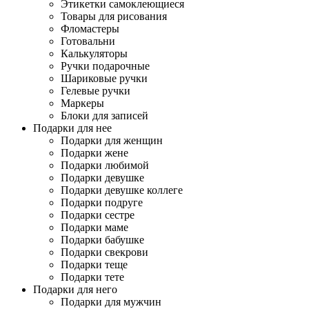
Этикетки самоклеющиеся
Товары для рисования
Фломастеры
Готовальни
Калькуляторы
Ручки подарочные
Шариковые ручки
Гелевые ручки
Маркеры
Блоки для записей
Подарки для нее
Подарки для женщин
Подарки жене
Подарки любимой
Подарки девушке
Подарки девушке коллеге
Подарки подруге
Подарки сестре
Подарки маме
Подарки бабушке
Подарки свекрови
Подарки теще
Подарки тете
Подарки для него
Подарки для мужчин