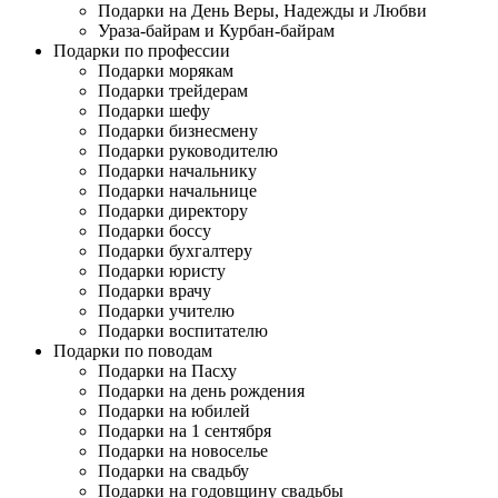
Подарки на День Веры, Надежды и Любви
Ураза-байрам и Курбан-байрам
Подарки по профессии
Подарки морякам
Подарки трейдерам
Подарки шефу
Подарки бизнесмену
Подарки руководителю
Подарки начальнику
Подарки начальнице
Подарки директору
Подарки боссу
Подарки бухгалтеру
Подарки юристу
Подарки врачу
Подарки учителю
Подарки воспитателю
Подарки по поводам
Подарки на Пасху
Подарки на день рождения
Подарки на юбилей
Подарки на 1 сентября
Подарки на новоселье
Подарки на свадьбу
Подарки на годовщину свадьбы