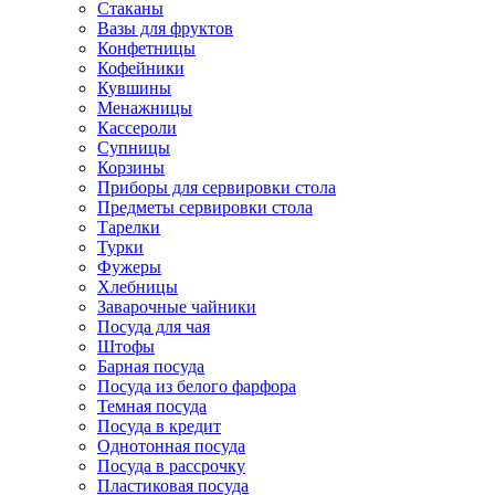
Стаканы
Вазы для фруктов
Конфетницы
Кофейники
Кувшины
Менажницы
Кассероли
Супницы
Корзины
Приборы для сервировки стола
Предметы сервировки стола
Тарелки
Турки
Фужеры
Хлебницы
Заварочные чайники
Посуда для чая
Штофы
Барная посуда
Посуда из белого фарфора
Темная посуда
Посуда в кредит
Однотонная посуда
Посуда в рассрочку
Пластиковая посуда