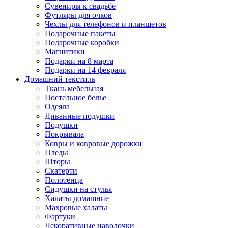
Сувениры к свадьбе
Футляры для очков
Чехлы для телефонов и планшетов
Подарочные пакеты
Подарочные коробки
Магнитики
Подарки на 8 марта
Подарки на 14 февраля
Домашний текстиль
Ткань мебельная
Постельное белье
Одеяла
Диванные подушки
Подушки
Покрывала
Ковры и ковровые дорожки
Пледы
Шторы
Скатерти
Полотенца
Сидушки на стулья
Халаты домашние
Махровые халаты
Фартуки
Декоративные наволочки