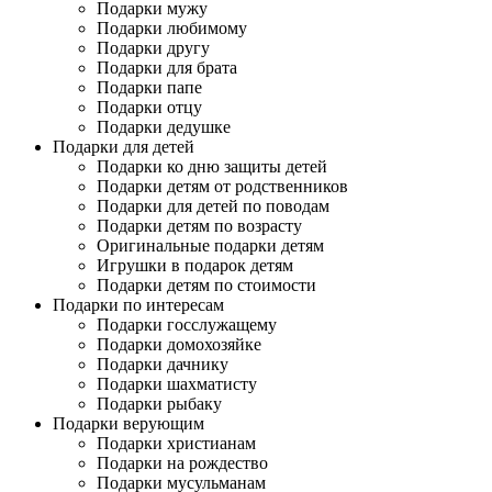
Подарки мужу
Подарки любимому
Подарки другу
Подарки для брата
Подарки папе
Подарки отцу
Подарки дедушке
Подарки для детей
Подарки ко дню защиты детей
Подарки детям от родственников
Подарки для детей по поводам
Подарки детям по возрасту
Оригинальные подарки детям
Игрушки в подарок детям
Подарки детям по стоимости
Подарки по интересам
Подарки госслужащему
Подарки домохозяйке
Подарки дачнику
Подарки шахматисту
Подарки рыбаку
Подарки верующим
Подарки христианам
Подарки на рождество
Подарки мусульманам