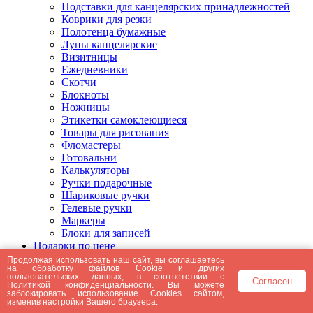
Подставки для канцелярских принадлежностей
Коврики для резки
Полотенца бумажные
Лупы канцелярские
Визитницы
Ежедневники
Скотчи
Блокноты
Ножницы
Этикетки самоклеющиеся
Товары для рисования
Фломастеры
Готовальни
Калькуляторы
Ручки подарочные
Шариковые ручки
Гелевые ручки
Маркеры
Блоки для записей
Подарки по цене
Подарки от 5000 рублей
Продолжая использовать наш сайт, вы соглашаетесь
на
обработку файлов Cookie
и других
Подарки до 5000 рублей
пользовательских данных, в соответствии с
Согласен
Подарки до 3000 рублей
Политикой конфиденциальности
. Вы можете
заблокировать использование Cookies сайтом,
Подарки до 2000 рублей
изменив настройки Вашего браузера.
Подарки до 1000 рублей