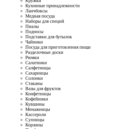
Кружки
Кухонные принадлежности
Ланчбоксы
Медная посуда
Наборы для специй
Пиалы
Подносы
Подставки для бутылок
Чайники
Посуда для приготовления пищи
Разделочные доски
Рюмки
Салатники
Салфетницы
Сахарницы
Солонки
Стаканы
Вазы для фруктов
Конфетницы
Кофейники
Кувшины
Менажницы
Кассероли
Супницы
Корзины