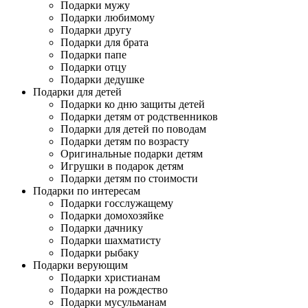
Подарки мужу
Подарки любимому
Подарки другу
Подарки для брата
Подарки папе
Подарки отцу
Подарки дедушке
Подарки для детей
Подарки ко дню защиты детей
Подарки детям от родственников
Подарки для детей по поводам
Подарки детям по возрасту
Оригинальные подарки детям
Игрушки в подарок детям
Подарки детям по стоимости
Подарки по интересам
Подарки госслужащему
Подарки домохозяйке
Подарки дачнику
Подарки шахматисту
Подарки рыбаку
Подарки верующим
Подарки христианам
Подарки на рождество
Подарки мусульманам