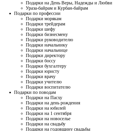
Подарки на День Веры, Надежды и Любви
Ураза-байрам и Курбан-байрам
Подарки по профессии
Подарки морякам
Подарки трейдерам
Подарки шефу
Подарки бизнесмену
Подарки руководителю
Подарки начальнику
Подарки начальнице
Подарки директору
Подарки боссу
Подарки бухгалтеру
Подарки юристу
Подарки врачу
Подарки учителю
Подарки воспитателю
Подарки по поводам
Подарки на Пасху
Подарки на день рождения
Подарки на юбилей
Подарки на 1 сентября
Подарки на новоселье
Подарки на свадьбу
Подарки на годовщину свадьбы