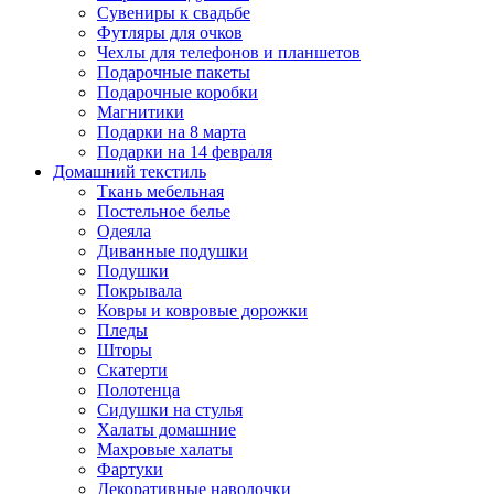
Сувениры к свадьбе
Футляры для очков
Чехлы для телефонов и планшетов
Подарочные пакеты
Подарочные коробки
Магнитики
Подарки на 8 марта
Подарки на 14 февраля
Домашний текстиль
Ткань мебельная
Постельное белье
Одеяла
Диванные подушки
Подушки
Покрывала
Ковры и ковровые дорожки
Пледы
Шторы
Скатерти
Полотенца
Сидушки на стулья
Халаты домашние
Махровые халаты
Фартуки
Декоративные наволочки