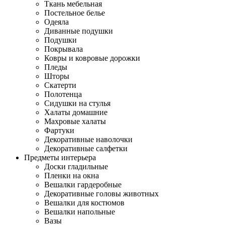
Ткань мебельная
Постельное белье
Одеяла
Диванные подушки
Подушки
Покрывала
Ковры и ковровые дорожки
Пледы
Шторы
Скатерти
Полотенца
Сидушки на стулья
Халаты домашние
Махровые халаты
Фартуки
Декоративные наволочки
Декоративные салфетки
Предметы интерьера
Доски гладильные
Пленки на окна
Вешалки гардеробные
Декоративные головы животных
Вешалки для костюмов
Вешалки напольные
Вазы