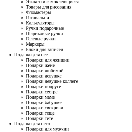
Этикетки самоклеющиеся
Товары для рисования
Фломастеры
Готовальни
Калькуляторы
Ручки подарочные
Шариковые ручки
Гелевые ручки
Маркеры
Блоки для записей
Подарки для нее
Подарки для женщин
Подарки жене
Подарки любимой
Подарки девушке
Подарки девушке коллеге
Подарки подруге
Подарки сестре
Подарки маме
Подарки бабушке
Подарки свекрови
Подарки теще
Подарки тете
Подарки для него
Подарки для мужчин