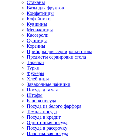
Стаканы
Вазы для фруктов
Конфетницы
Кофейники
Кувшины
Менажницы
Кассероли
Супницы
Корзины
Приборы для сервировки стола
Предметы сервировки стола
Тарелки
Турки
Фужеры
Хлебницы
Заварочные чайники
Посуда для чая
Штофы
Барная посуда
Посуда из белого фарфора
Темная посуда
Посуда в кредит
Однотонная посуда
Посуда в рассрочку
Пластиковая посуда