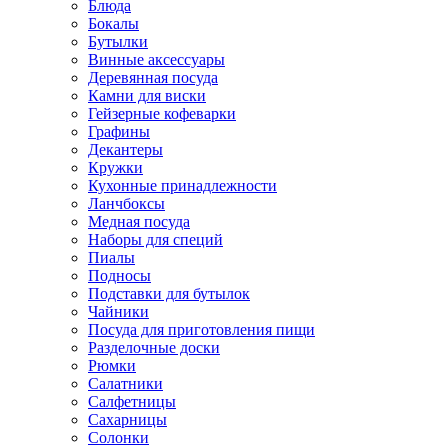
Блюда
Бокалы
Бутылки
Винные аксессуары
Деревянная посуда
Камни для виски
Гейзерные кофеварки
Графины
Декантеры
Кружки
Кухонные принадлежности
Ланчбоксы
Медная посуда
Наборы для специй
Пиалы
Подносы
Подставки для бутылок
Чайники
Посуда для приготовления пищи
Разделочные доски
Рюмки
Салатники
Салфетницы
Сахарницы
Солонки