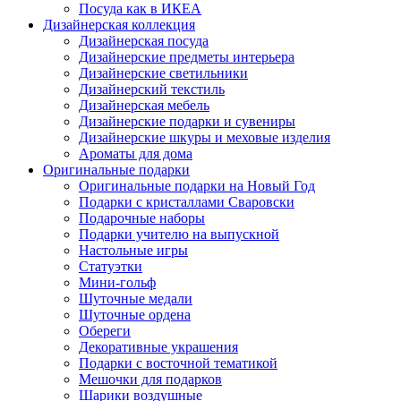
Посуда как в ИКЕА
Дизайнерская коллекция
Дизайнерская посуда
Дизайнерские предметы интерьера
Дизайнерские светильники
Дизайнерский текстиль
Дизайнерская мебель
Дизайнерские подарки и сувениры
Дизайнерские шкуры и меховые изделия
Ароматы для дома
Оригинальные подарки
Оригинальные подарки на Новый Год
Подарки с кристаллами Сваровски
Подарочные наборы
Подарки учителю на выпускной
Настольные игры
Статуэтки
Мини-гольф
Шуточные медали
Шуточные ордена
Обереги
Декоративные украшения
Подарки с восточной тематикой
Мешочки для подарков
Шарики воздушные