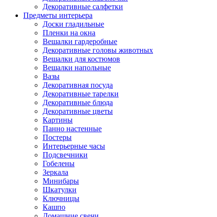
Декоративные салфетки
Предметы интерьера
Доски гладильные
Пленки на окна
Вешалки гардеробные
Декоративные головы животных
Вешалки для костюмов
Вешалки напольные
Вазы
Декоративная посуда
Декоративные тарелки
Декоративные блюда
Декоративные цветы
Картины
Панно настенные
Постеры
Интерьерные часы
Подсвечники
Гобелены
Зеркала
Минибары
Шкатулки
Ключницы
Кашпо
Домашние свечи