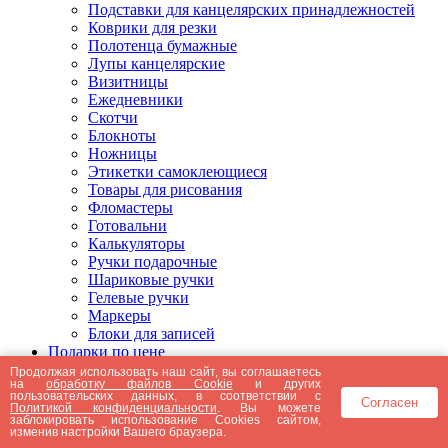
Подставки для канцелярских принадлежностей
Коврики для резки
Полотенца бумажные
Лупы канцелярские
Визитницы
Ежедневники
Скотчи
Блокноты
Ножницы
Этикетки самоклеющиеся
Товары для рисования
Фломастеры
Готовальни
Калькуляторы
Ручки подарочные
Шариковые ручки
Гелевые ручки
Маркеры
Блоки для записей
Подарки по цене
Подарки от 5000 рублей
Продолжая использовать наш сайт, вы соглашаетесь
на
обработку файлов Cookie
и других
Подарки до 5000 рублей
пользовательских данных, в соответствии с
Согласен
Подарки до 3000 рублей
Политикой конфиденциальности
. Вы можете
заблокировать использование Cookies сайтом,
Подарки до 2000 рублей
изменив настройки Вашего браузера.
Подарки до 1000 рублей