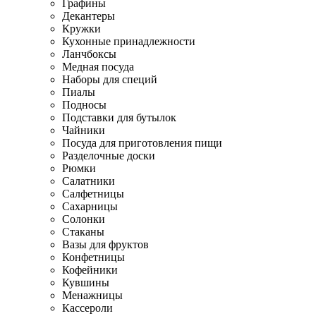
Графины
Декантеры
Кружки
Кухонные принадлежности
Ланчбоксы
Медная посуда
Наборы для специй
Пиалы
Подносы
Подставки для бутылок
Чайники
Посуда для приготовления пищи
Разделочные доски
Рюмки
Салатники
Салфетницы
Сахарницы
Солонки
Стаканы
Вазы для фруктов
Конфетницы
Кофейники
Кувшины
Менажницы
Кассероли