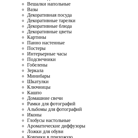
Вешалки напольные
Вазы
Декоративная посуда
Декоративные тарелки
Декоративные блюда
Декоративные цветы
Картины
Панно настенные
Постеры
Интерьерные часы
Подсвечники
Гобелены
Зеркала
Минибары
Шкатулки
Ключницы
Кашпо
Домашние свечи
Рамки для фотографий
Альбомы для фотографий
Иконы
Глобусы настольные
Ароматические диффузоры
Ложки для обуви
Коврики в прихожую