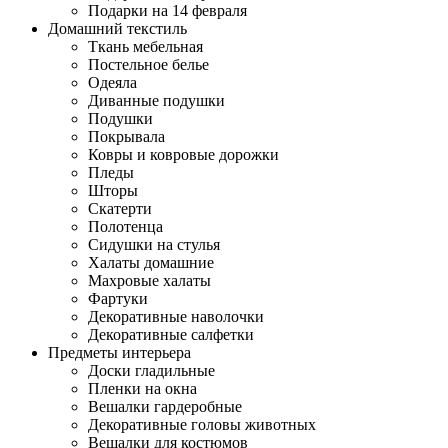
Подарки на 14 февраля
Домашний текстиль
Ткань мебельная
Постельное белье
Одеяла
Диванные подушки
Подушки
Покрывала
Ковры и ковровые дорожки
Пледы
Шторы
Скатерти
Полотенца
Сидушки на стулья
Халаты домашние
Махровые халаты
Фартуки
Декоративные наволочки
Декоративные салфетки
Предметы интерьера
Доски гладильные
Пленки на окна
Вешалки гардеробные
Декоративные головы животных
Вешалки для костюмов