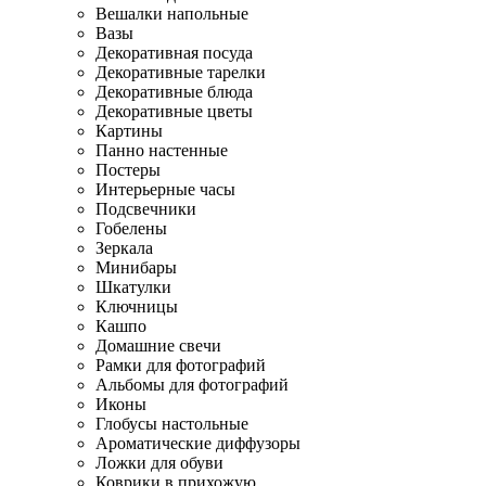
Вешалки напольные
Вазы
Декоративная посуда
Декоративные тарелки
Декоративные блюда
Декоративные цветы
Картины
Панно настенные
Постеры
Интерьерные часы
Подсвечники
Гобелены
Зеркала
Минибары
Шкатулки
Ключницы
Кашпо
Домашние свечи
Рамки для фотографий
Альбомы для фотографий
Иконы
Глобусы настольные
Ароматические диффузоры
Ложки для обуви
Коврики в прихожую