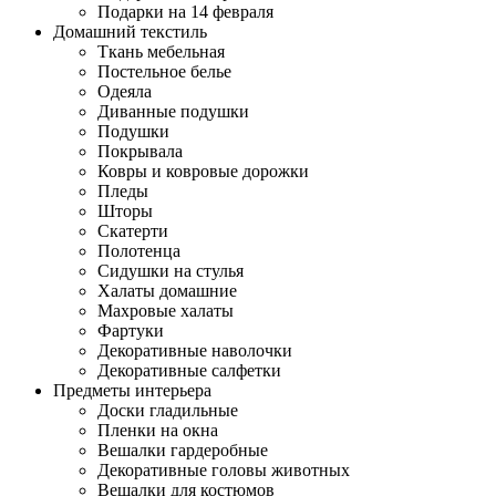
Подарки на 14 февраля
Домашний текстиль
Ткань мебельная
Постельное белье
Одеяла
Диванные подушки
Подушки
Покрывала
Ковры и ковровые дорожки
Пледы
Шторы
Скатерти
Полотенца
Сидушки на стулья
Халаты домашние
Махровые халаты
Фартуки
Декоративные наволочки
Декоративные салфетки
Предметы интерьера
Доски гладильные
Пленки на окна
Вешалки гардеробные
Декоративные головы животных
Вешалки для костюмов