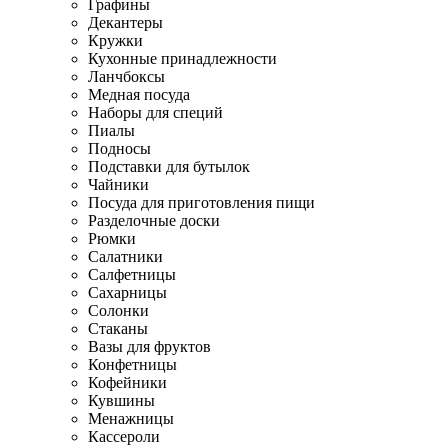
Графины
Декантеры
Кружки
Кухонные принадлежности
Ланчбоксы
Медная посуда
Наборы для специй
Пиалы
Подносы
Подставки для бутылок
Чайники
Посуда для приготовления пищи
Разделочные доски
Рюмки
Салатники
Салфетницы
Сахарницы
Солонки
Стаканы
Вазы для фруктов
Конфетницы
Кофейники
Кувшины
Менажницы
Кассероли