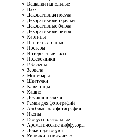
Вешалки напольные
Вазы
Декоративная посуда
Декоративные тарелки
Декоративные блюда
Декоративные цветы
Картины
Панно настенные
Постеры
Интерьерные часы
Подсвечники
Гобелены
Зеркала
Минибары
Шкатулки
Ключницы
Кашпо
Домашние свечи
Рамки для фотографий
Альбомы для фотографий
Иконы
Глобусы настольные
Ароматические диффузоры
Ложки для обуви
Коврики в прихожую