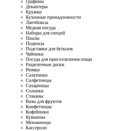
Графины
Декантеры
Кружки
Кухонные принадлежности
Ланчбоксы
Медная посуда
Наборы для специй
Пиалы
Подносы
Подставки для бутылок
Чайники
Посуда для приготовления пищи
Разделочные доски
Рюмки
Салатники
Салфетницы
Сахарницы
Солонки
Стаканы
Вазы для фруктов
Конфетницы
Кофейники
Кувшины
Менажницы
Кассероли