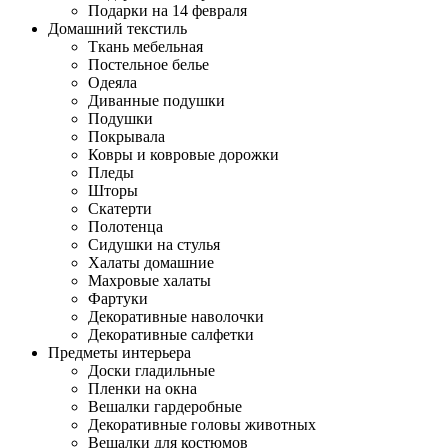
Подарки на 14 февраля
Домашний текстиль
Ткань мебельная
Постельное белье
Одеяла
Диванные подушки
Подушки
Покрывала
Ковры и ковровые дорожки
Пледы
Шторы
Скатерти
Полотенца
Сидушки на стулья
Халаты домашние
Махровые халаты
Фартуки
Декоративные наволочки
Декоративные салфетки
Предметы интерьера
Доски гладильные
Пленки на окна
Вешалки гардеробные
Декоративные головы животных
Вешалки для костюмов