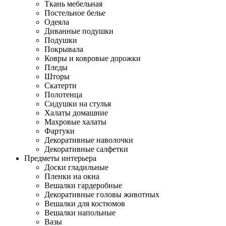
Ткань мебельная
Постельное белье
Одеяла
Диванные подушки
Подушки
Покрывала
Ковры и ковровые дорожки
Пледы
Шторы
Скатерти
Полотенца
Сидушки на стулья
Халаты домашние
Махровые халаты
Фартуки
Декоративные наволочки
Декоративные салфетки
Предметы интерьера
Доски гладильные
Пленки на окна
Вешалки гардеробные
Декоративные головы животных
Вешалки для костюмов
Вешалки напольные
Вазы