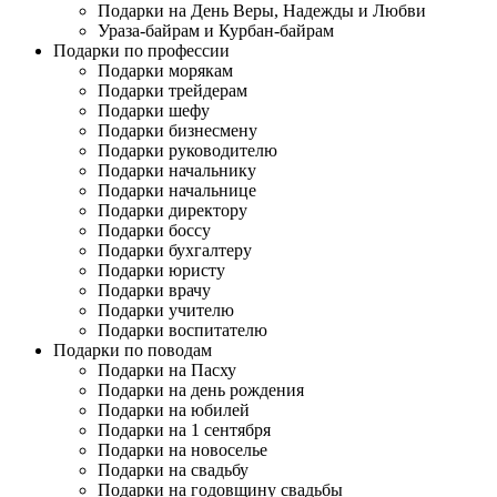
Подарки на День Веры, Надежды и Любви
Ураза-байрам и Курбан-байрам
Подарки по профессии
Подарки морякам
Подарки трейдерам
Подарки шефу
Подарки бизнесмену
Подарки руководителю
Подарки начальнику
Подарки начальнице
Подарки директору
Подарки боссу
Подарки бухгалтеру
Подарки юристу
Подарки врачу
Подарки учителю
Подарки воспитателю
Подарки по поводам
Подарки на Пасху
Подарки на день рождения
Подарки на юбилей
Подарки на 1 сентября
Подарки на новоселье
Подарки на свадьбу
Подарки на годовщину свадьбы