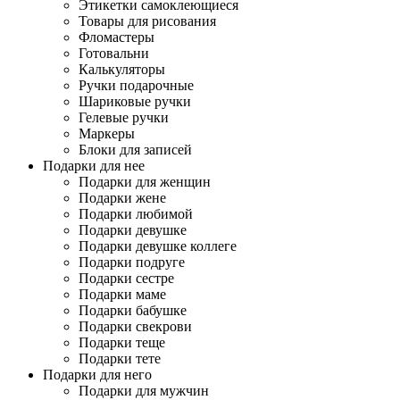
Этикетки самоклеющиеся
Товары для рисования
Фломастеры
Готовальни
Калькуляторы
Ручки подарочные
Шариковые ручки
Гелевые ручки
Маркеры
Блоки для записей
Подарки для нее
Подарки для женщин
Подарки жене
Подарки любимой
Подарки девушке
Подарки девушке коллеге
Подарки подруге
Подарки сестре
Подарки маме
Подарки бабушке
Подарки свекрови
Подарки теще
Подарки тете
Подарки для него
Подарки для мужчин