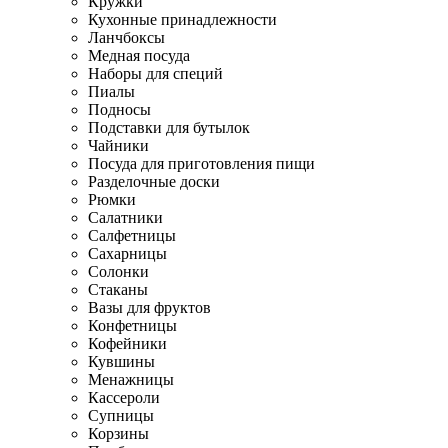
Кружки
Кухонные принадлежности
Ланчбоксы
Медная посуда
Наборы для специй
Пиалы
Подносы
Подставки для бутылок
Чайники
Посуда для приготовления пищи
Разделочные доски
Рюмки
Салатники
Салфетницы
Сахарницы
Солонки
Стаканы
Вазы для фруктов
Конфетницы
Кофейники
Кувшины
Менажницы
Кассероли
Супницы
Корзины