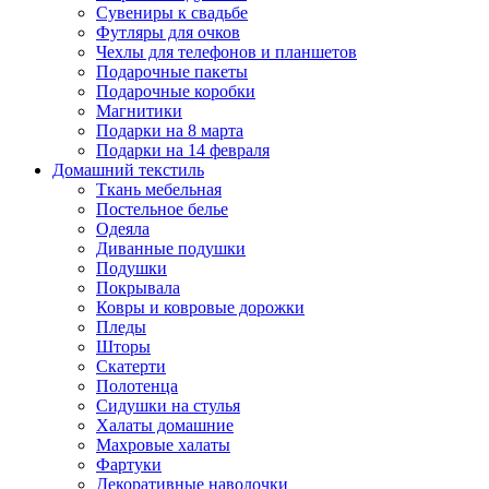
Сувениры к свадьбе
Футляры для очков
Чехлы для телефонов и планшетов
Подарочные пакеты
Подарочные коробки
Магнитики
Подарки на 8 марта
Подарки на 14 февраля
Домашний текстиль
Ткань мебельная
Постельное белье
Одеяла
Диванные подушки
Подушки
Покрывала
Ковры и ковровые дорожки
Пледы
Шторы
Скатерти
Полотенца
Сидушки на стулья
Халаты домашние
Махровые халаты
Фартуки
Декоративные наволочки