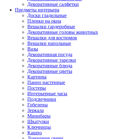
Декоративные салфетки
Предметы интерьера
Доски гладильные
Пленки на окна
Вешалки гардеробные
Декоративные головы животных
Вешалки для костюмов
Вешалки напольные
Вазы
Декоративная посуда
Декоративные тарелки
Декоративные блюда
Декоративные цветы
Картины
Панно настенные
Постеры
Интерьерные часы
Подсвечники
Гобелены
Зеркала
Минибары
Шкатулки
Ключницы
Кашпо
Домашние свечи