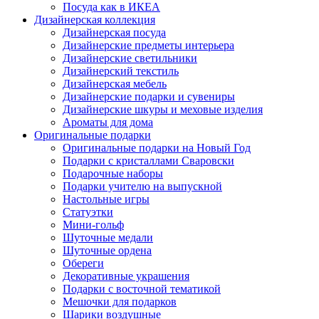
Посуда как в ИКЕА
Дизайнерская коллекция
Дизайнерская посуда
Дизайнерские предметы интерьера
Дизайнерские светильники
Дизайнерский текстиль
Дизайнерская мебель
Дизайнерские подарки и сувениры
Дизайнерские шкуры и меховые изделия
Ароматы для дома
Оригинальные подарки
Оригинальные подарки на Новый Год
Подарки с кристаллами Сваровски
Подарочные наборы
Подарки учителю на выпускной
Настольные игры
Статуэтки
Мини-гольф
Шуточные медали
Шуточные ордена
Обереги
Декоративные украшения
Подарки с восточной тематикой
Мешочки для подарков
Шарики воздушные