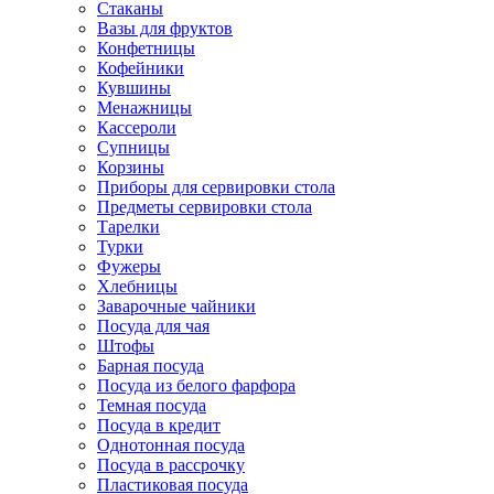
Стаканы
Вазы для фруктов
Конфетницы
Кофейники
Кувшины
Менажницы
Кассероли
Супницы
Корзины
Приборы для сервировки стола
Предметы сервировки стола
Тарелки
Турки
Фужеры
Хлебницы
Заварочные чайники
Посуда для чая
Штофы
Барная посуда
Посуда из белого фарфора
Темная посуда
Посуда в кредит
Однотонная посуда
Посуда в рассрочку
Пластиковая посуда