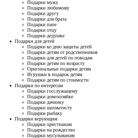
Подарки мужу
Подарки любимому
Подарки другу
Подарки для брата
Подарки папе
Подарки отцу
Подарки дедушке
Подарки для детей
Подарки ко дню защиты детей
Подарки детям от родственников
Подарки для детей по поводам
Подарки детям по возрасту
Оригинальные подарки детям
Игрушки в подарок детям
Подарки детям по стоимости
Подарки по интересам
Подарки госслужащему
Подарки домохозяйке
Подарки дачнику
Подарки шахматисту
Подарки рыбаку
Подарки верующим
Подарки христианам
Подарки на рождество
Подарки мусульманам