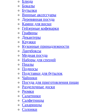
Блюда
Бокалы
Бутылки
Винные аксессуары
Деревянная посуда
Камни для виски
Гейзерные кофеварки
Графины
Декантеры
Кружки
Кухонные принадлежности
Ланчбоксы
Медная посуда
Наборы для специй
Пиалы
Подносы
Подставки для бутылок
Чайники
Посуда для приготовления пищи
Разделочные доски
Рюмки
Салатники
Салфетницы
Сахарницы
Солонки