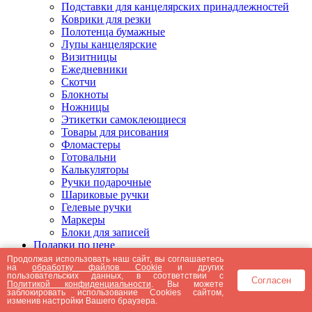
Подставки для канцелярских принадлежностей
Коврики для резки
Полотенца бумажные
Лупы канцелярские
Визитницы
Ежедневники
Скотчи
Блокноты
Ножницы
Этикетки самоклеющиеся
Товары для рисования
Фломастеры
Готовальни
Калькуляторы
Ручки подарочные
Шариковые ручки
Гелевые ручки
Маркеры
Блоки для записей
Подарки по цене
Подарки от 5000 рублей
Продолжая использовать наш сайт, вы соглашаетесь
на
обработку файлов Cookie
и других
Подарки до 5000 рублей
пользовательских данных, в соответствии с
Согласен
Подарки до 3000 рублей
Политикой конфиденциальности
. Вы можете
заблокировать использование Cookies сайтом,
Подарки до 2000 рублей
изменив настройки Вашего браузера.
Подарки до 1000 рублей