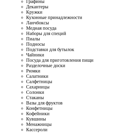
Графины
Декантеры
Кружки
Кухонные принадлежности
Ланчбоксы
Медная посуда
Наборы для специй
Пиалы
Подносы
Подставки для бутылок
Чайники
Посуда для приготовления пищи
Разделочные доски
Рюмки
Салатники
Салфетницы
Сахарницы
Солонки
Стаканы
Вазы для фруктов
Конфетницы
Кофейники
Кувшины
Менажницы
Кассероли