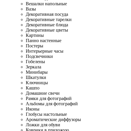
Вешалки напольные
Вазы
Декоративная посуда
Декоративные тарелки
Декоративные блюда
Декоративные цветы
Картины
Панно настенные
Постеры
Интерьерные часы
Подсвечники
Гобелены
Зеркала
Минибары
Шкатулки
Ключницы
Кашпо
Домашние свечи
Рамки для фотографий
Альбомы для фотографий
Иконы
Глобусы настольные
Ароматические диффузоры
Ложки для обуви
Коврики в прихожую