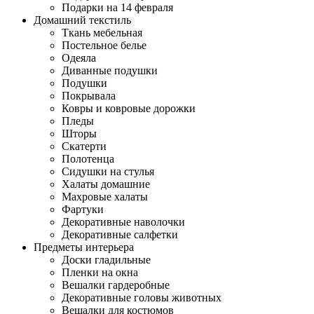
Подарки на 14 февраля
Домашний текстиль
Ткань мебельная
Постельное белье
Одеяла
Диванные подушки
Подушки
Покрывала
Ковры и ковровые дорожки
Пледы
Шторы
Скатерти
Полотенца
Сидушки на стулья
Халаты домашние
Махровые халаты
Фартуки
Декоративные наволочки
Декоративные салфетки
Предметы интерьера
Доски гладильные
Пленки на окна
Вешалки гардеробные
Декоративные головы животных
Вешалки для костюмов