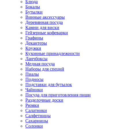
Блюда
Бокалы
Бутылки
Винные аксессуары
Деревянная посуда
Камни для виски
Гейзерные кофеварки
Графины
Декантеры
Кружки
Кухонные принадлежности
Ланчбоксы
Медная посуда
Наборы для специй
Пиалы
Подносы
Подставки для бутылок
Чайники
Посуда для приготовления пищи
Разделочные доски
Рюмки
Салатники
Салфетницы
Сахарницы
Солонки