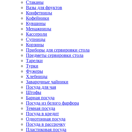
Стаканы
Вазы для фруктов
Конфетницы
Кофейники
Кувшины
Менажницы
Кассероли
Супницы
Корзины
Приборы для сервировки стола
Предметы сервировки стола
Тарелки
Турки
Фужеры
Хлебницы
Заварочные чайники
Посуда для чая
Штофы
Барная посуда
Посуда из белого фарфора
Темная посуда
Посуда в кредит
Однотонная посуда
Посуда в рассрочку
Пластиковая посуда