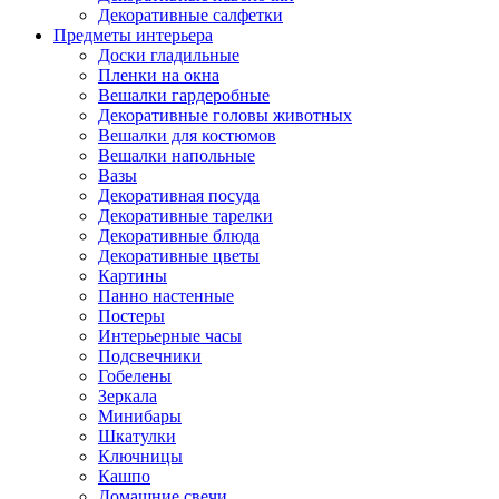
Декоративные салфетки
Предметы интерьера
Доски гладильные
Пленки на окна
Вешалки гардеробные
Декоративные головы животных
Вешалки для костюмов
Вешалки напольные
Вазы
Декоративная посуда
Декоративные тарелки
Декоративные блюда
Декоративные цветы
Картины
Панно настенные
Постеры
Интерьерные часы
Подсвечники
Гобелены
Зеркала
Минибары
Шкатулки
Ключницы
Кашпо
Домашние свечи