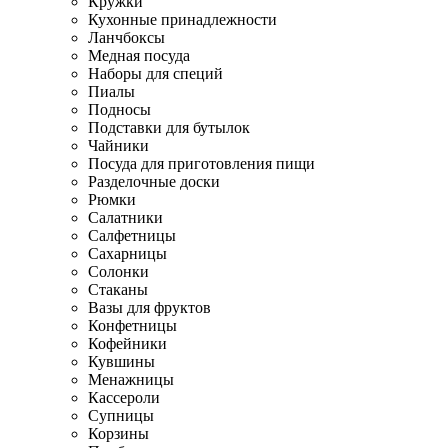
Кружки
Кухонные принадлежности
Ланчбоксы
Медная посуда
Наборы для специй
Пиалы
Подносы
Подставки для бутылок
Чайники
Посуда для приготовления пищи
Разделочные доски
Рюмки
Салатники
Салфетницы
Сахарницы
Солонки
Стаканы
Вазы для фруктов
Конфетницы
Кофейники
Кувшины
Менажницы
Кассероли
Супницы
Корзины