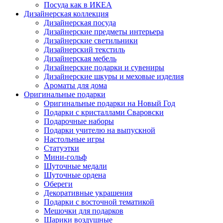
Посуда как в ИКЕА
Дизайнерская коллекция
Дизайнерская посуда
Дизайнерские предметы интерьера
Дизайнерские светильники
Дизайнерский текстиль
Дизайнерская мебель
Дизайнерские подарки и сувениры
Дизайнерские шкуры и меховые изделия
Ароматы для дома
Оригинальные подарки
Оригинальные подарки на Новый Год
Подарки с кристаллами Сваровски
Подарочные наборы
Подарки учителю на выпускной
Настольные игры
Статуэтки
Мини-гольф
Шуточные медали
Шуточные ордена
Обереги
Декоративные украшения
Подарки с восточной тематикой
Мешочки для подарков
Шарики воздушные