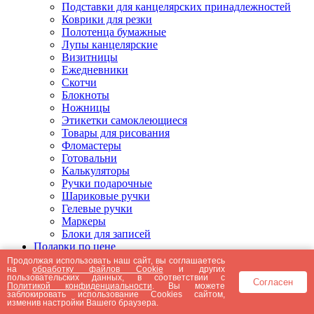
Подставки для канцелярских принадлежностей
Коврики для резки
Полотенца бумажные
Лупы канцелярские
Визитницы
Ежедневники
Скотчи
Блокноты
Ножницы
Этикетки самоклеющиеся
Товары для рисования
Фломастеры
Готовальни
Калькуляторы
Ручки подарочные
Шариковые ручки
Гелевые ручки
Маркеры
Блоки для записей
Подарки по цене
Подарки от 5000 рублей
Продолжая использовать наш сайт, вы соглашаетесь
на
обработку файлов Cookie
и других
Подарки до 5000 рублей
пользовательских данных, в соответствии с
Согласен
Подарки до 3000 рублей
Политикой конфиденциальности
. Вы можете
заблокировать использование Cookies сайтом,
Подарки до 2000 рублей
изменив настройки Вашего браузера.
Подарки до 1000 рублей