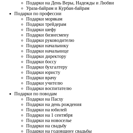
Подарки на День Веры, Надежды и Любви
Ураза-байрам и Курбан-байрам
Подарки по профессии
Подарки морякам
Подарки трейдерам
Подарки шефу
Подарки бизнесмену
Подарки руководителю
Подарки начальнику
Подарки начальнице
Подарки директору
Подарки боссу
Подарки бухгалтеру
Подарки юристу
Подарки врачу
Подарки учителю
Подарки воспитателю
Подарки по поводам
Подарки на Пасху
Подарки на день рождения
Подарки на юбилей
Подарки на 1 сентября
Подарки на новоселье
Подарки на свадьбу
Подарки на годовщину свадьбы