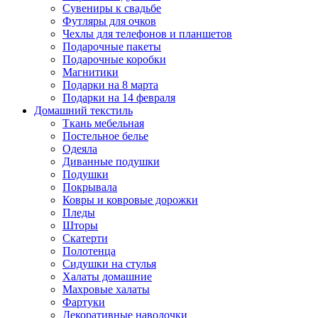
Сувениры к свадьбе
Футляры для очков
Чехлы для телефонов и планшетов
Подарочные пакеты
Подарочные коробки
Магнитики
Подарки на 8 марта
Подарки на 14 февраля
Домашний текстиль
Ткань мебельная
Постельное белье
Одеяла
Диванные подушки
Подушки
Покрывала
Ковры и ковровые дорожки
Пледы
Шторы
Скатерти
Полотенца
Сидушки на стулья
Халаты домашние
Махровые халаты
Фартуки
Декоративные наволочки