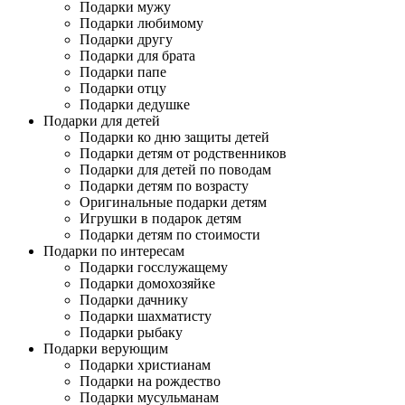
Подарки мужу
Подарки любимому
Подарки другу
Подарки для брата
Подарки папе
Подарки отцу
Подарки дедушке
Подарки для детей
Подарки ко дню защиты детей
Подарки детям от родственников
Подарки для детей по поводам
Подарки детям по возрасту
Оригинальные подарки детям
Игрушки в подарок детям
Подарки детям по стоимости
Подарки по интересам
Подарки госслужащему
Подарки домохозяйке
Подарки дачнику
Подарки шахматисту
Подарки рыбаку
Подарки верующим
Подарки христианам
Подарки на рождество
Подарки мусульманам