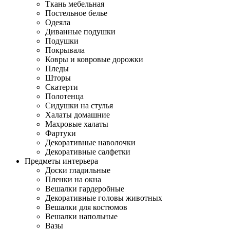
Ткань мебельная
Постельное белье
Одеяла
Диванные подушки
Подушки
Покрывала
Ковры и ковровые дорожки
Пледы
Шторы
Скатерти
Полотенца
Сидушки на стулья
Халаты домашние
Махровые халаты
Фартуки
Декоративные наволочки
Декоративные салфетки
Предметы интерьера
Доски гладильные
Пленки на окна
Вешалки гардеробные
Декоративные головы животных
Вешалки для костюмов
Вешалки напольные
Вазы