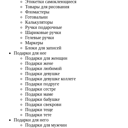
Этикетки самоклеющиеся
Товары для рисования
Фломастеры
Готовальни
Калькуляторы
Ручки подарочные
Шариковые ручки
Гелевые ручки
Маркеры
Блоки для записей
Подарки для нее
Подарки для женщин
Подарки жене
Подарки любимой
Подарки девушке
Подарки девушке коллеге
Подарки подруге
Подарки сестре
Подарки маме
Подарки бабушке
Подарки свекрови
Подарки теще
Подарки тете
Подарки для него
Подарки для мужчин