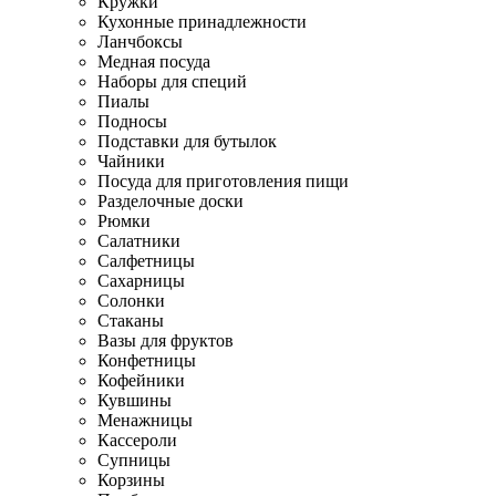
Кружки
Кухонные принадлежности
Ланчбоксы
Медная посуда
Наборы для специй
Пиалы
Подносы
Подставки для бутылок
Чайники
Посуда для приготовления пищи
Разделочные доски
Рюмки
Салатники
Салфетницы
Сахарницы
Солонки
Стаканы
Вазы для фруктов
Конфетницы
Кофейники
Кувшины
Менажницы
Кассероли
Супницы
Корзины