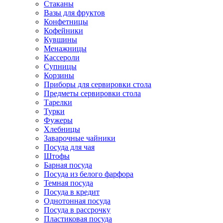
Стаканы
Вазы для фруктов
Конфетницы
Кофейники
Кувшины
Менажницы
Кассероли
Супницы
Корзины
Приборы для сервировки стола
Предметы сервировки стола
Тарелки
Турки
Фужеры
Хлебницы
Заварочные чайники
Посуда для чая
Штофы
Барная посуда
Посуда из белого фарфора
Темная посуда
Посуда в кредит
Однотонная посуда
Посуда в рассрочку
Пластиковая посуда