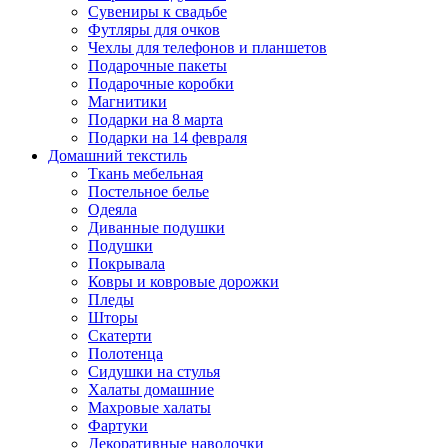
Сувениры к свадьбе
Футляры для очков
Чехлы для телефонов и планшетов
Подарочные пакеты
Подарочные коробки
Магнитики
Подарки на 8 марта
Подарки на 14 февраля
Домашний текстиль
Ткань мебельная
Постельное белье
Одеяла
Диванные подушки
Подушки
Покрывала
Ковры и ковровые дорожки
Пледы
Шторы
Скатерти
Полотенца
Сидушки на стулья
Халаты домашние
Махровые халаты
Фартуки
Декоративные наволочки