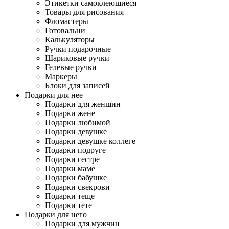
Этикетки самоклеющиеся
Товары для рисования
Фломастеры
Готовальни
Калькуляторы
Ручки подарочные
Шариковые ручки
Гелевые ручки
Маркеры
Блоки для записей
Подарки для нее
Подарки для женщин
Подарки жене
Подарки любимой
Подарки девушке
Подарки девушке коллеге
Подарки подруге
Подарки сестре
Подарки маме
Подарки бабушке
Подарки свекрови
Подарки теще
Подарки тете
Подарки для него
Подарки для мужчин