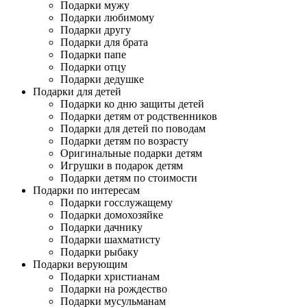
Подарки мужу
Подарки любимому
Подарки другу
Подарки для брата
Подарки папе
Подарки отцу
Подарки дедушке
Подарки для детей
Подарки ко дню защиты детей
Подарки детям от родственников
Подарки для детей по поводам
Подарки детям по возрасту
Оригинальные подарки детям
Игрушки в подарок детям
Подарки детям по стоимости
Подарки по интересам
Подарки госслужащему
Подарки домохозяйке
Подарки дачнику
Подарки шахматисту
Подарки рыбаку
Подарки верующим
Подарки христианам
Подарки на рождество
Подарки мусульманам