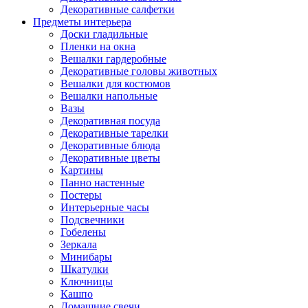
Декоративные салфетки
Предметы интерьера
Доски гладильные
Пленки на окна
Вешалки гардеробные
Декоративные головы животных
Вешалки для костюмов
Вешалки напольные
Вазы
Декоративная посуда
Декоративные тарелки
Декоративные блюда
Декоративные цветы
Картины
Панно настенные
Постеры
Интерьерные часы
Подсвечники
Гобелены
Зеркала
Минибары
Шкатулки
Ключницы
Кашпо
Домашние свечи