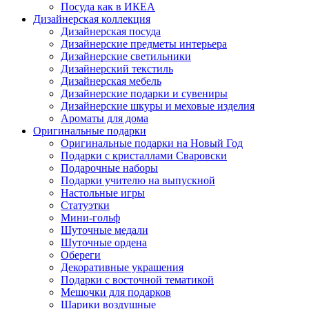
Посуда как в ИКЕА
Дизайнерская коллекция
Дизайнерская посуда
Дизайнерские предметы интерьера
Дизайнерские светильники
Дизайнерский текстиль
Дизайнерская мебель
Дизайнерские подарки и сувениры
Дизайнерские шкуры и меховые изделия
Ароматы для дома
Оригинальные подарки
Оригинальные подарки на Новый Год
Подарки с кристаллами Сваровски
Подарочные наборы
Подарки учителю на выпускной
Настольные игры
Статуэтки
Мини-гольф
Шуточные медали
Шуточные ордена
Обереги
Декоративные украшения
Подарки с восточной тематикой
Мешочки для подарков
Шарики воздушные