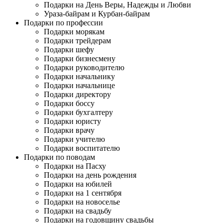
Подарки на День Веры, Надежды и Любви
Ураза-байрам и Курбан-байрам
Подарки по профессии
Подарки морякам
Подарки трейдерам
Подарки шефу
Подарки бизнесмену
Подарки руководителю
Подарки начальнику
Подарки начальнице
Подарки директору
Подарки боссу
Подарки бухгалтеру
Подарки юристу
Подарки врачу
Подарки учителю
Подарки воспитателю
Подарки по поводам
Подарки на Пасху
Подарки на день рождения
Подарки на юбилей
Подарки на 1 сентября
Подарки на новоселье
Подарки на свадьбу
Подарки на годовщину свадьбы