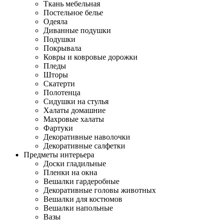
Ткань мебельная
Постельное белье
Одеяла
Диванные подушки
Подушки
Покрывала
Ковры и ковровые дорожки
Пледы
Шторы
Скатерти
Полотенца
Сидушки на стулья
Халаты домашние
Махровые халаты
Фартуки
Декоративные наволочки
Декоративные салфетки
Предметы интерьера
Доски гладильные
Пленки на окна
Вешалки гардеробные
Декоративные головы животных
Вешалки для костюмов
Вешалки напольные
Вазы