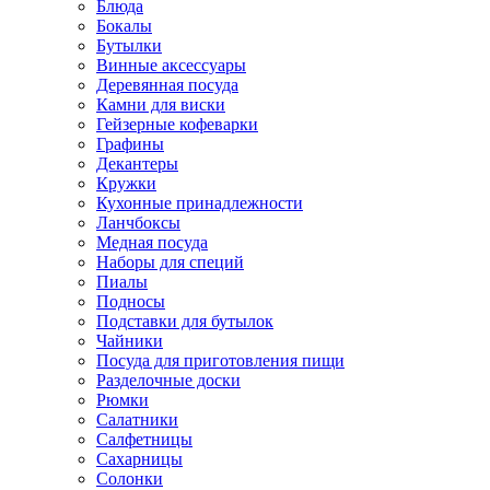
Блюда
Бокалы
Бутылки
Винные аксессуары
Деревянная посуда
Камни для виски
Гейзерные кофеварки
Графины
Декантеры
Кружки
Кухонные принадлежности
Ланчбоксы
Медная посуда
Наборы для специй
Пиалы
Подносы
Подставки для бутылок
Чайники
Посуда для приготовления пищи
Разделочные доски
Рюмки
Салатники
Салфетницы
Сахарницы
Солонки