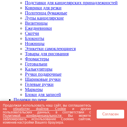
Подставки для канцелярских принадлежностей
Коврики для резки
Полотенца бумажные
Лупы канцелярские
Визитницы
Ежедневники
Скотчи
Блокноты
Ножницы
Этикетки самоклеющиеся
Товары для рисования
Фломастеры
Готовальни
Калькуляторы
Ручки подарочные
Шариковые ручки
Гелевые ручки
Маркеры
Блоки для записей
Подарки по цене
Подарки от 5000 рублей
Продолжая использовать наш сайт, вы соглашаетесь
на
обработку файлов Cookie
и других
Подарки до 5000 рублей
пользовательских данных, в соответствии с
Согласен
Подарки до 3000 рублей
Политикой конфиденциальности
. Вы можете
заблокировать использование Cookies сайтом,
Подарки до 2000 рублей
изменив настройки Вашего браузера.
Подарки до 1000 рублей