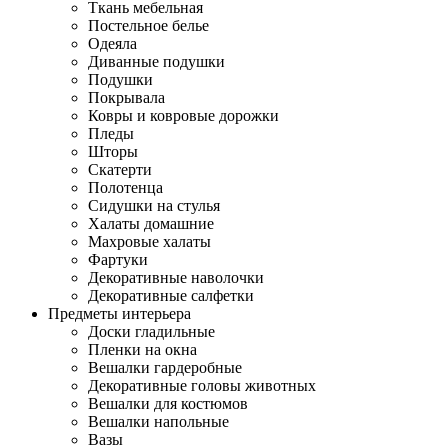
Ткань мебельная
Постельное белье
Одеяла
Диванные подушки
Подушки
Покрывала
Ковры и ковровые дорожки
Пледы
Шторы
Скатерти
Полотенца
Сидушки на стулья
Халаты домашние
Махровые халаты
Фартуки
Декоративные наволочки
Декоративные салфетки
Предметы интерьера
Доски гладильные
Пленки на окна
Вешалки гардеробные
Декоративные головы животных
Вешалки для костюмов
Вешалки напольные
Вазы