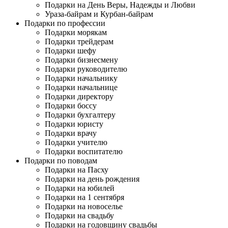
Подарки на День Веры, Надежды и Любви
Ураза-байрам и Курбан-байрам
Подарки по профессии
Подарки морякам
Подарки трейдерам
Подарки шефу
Подарки бизнесмену
Подарки руководителю
Подарки начальнику
Подарки начальнице
Подарки директору
Подарки боссу
Подарки бухгалтеру
Подарки юристу
Подарки врачу
Подарки учителю
Подарки воспитателю
Подарки по поводам
Подарки на Пасху
Подарки на день рождения
Подарки на юбилей
Подарки на 1 сентября
Подарки на новоселье
Подарки на свадьбу
Подарки на годовщину свадьбы