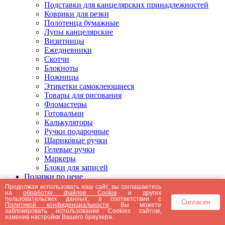
Подставки для канцелярских принадлежностей
Коврики для резки
Полотенца бумажные
Лупы канцелярские
Визитницы
Ежедневники
Скотчи
Блокноты
Ножницы
Этикетки самоклеющиеся
Товары для рисования
Фломастеры
Готовальни
Калькуляторы
Ручки подарочные
Шариковые ручки
Гелевые ручки
Маркеры
Блоки для записей
Подарки по цене
Подарки от 5000 рублей
Продолжая использовать наш сайт, вы соглашаетесь
на
обработку файлов Cookie
и других
Подарки до 5000 рублей
пользовательских данных, в соответствии с
Согласен
Подарки до 3000 рублей
Политикой конфиденциальности
. Вы можете
заблокировать использование Cookies сайтом,
Подарки до 2000 рублей
изменив настройки Вашего браузера.
Подарки до 1000 рублей