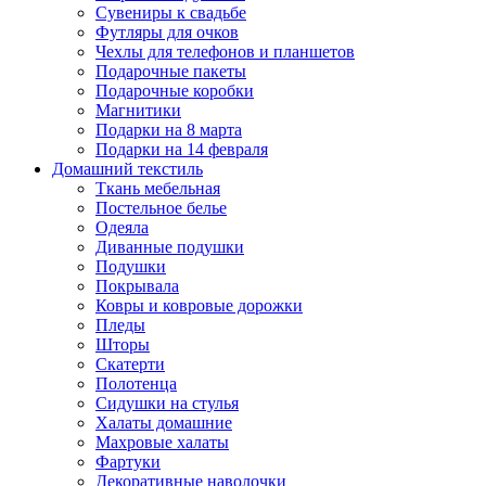
Сувениры к свадьбе
Футляры для очков
Чехлы для телефонов и планшетов
Подарочные пакеты
Подарочные коробки
Магнитики
Подарки на 8 марта
Подарки на 14 февраля
Домашний текстиль
Ткань мебельная
Постельное белье
Одеяла
Диванные подушки
Подушки
Покрывала
Ковры и ковровые дорожки
Пледы
Шторы
Скатерти
Полотенца
Сидушки на стулья
Халаты домашние
Махровые халаты
Фартуки
Декоративные наволочки