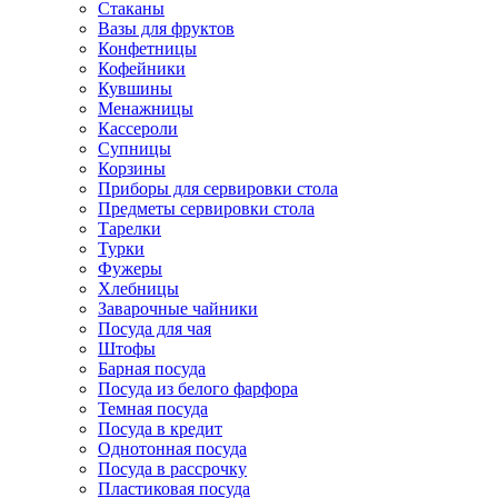
Стаканы
Вазы для фруктов
Конфетницы
Кофейники
Кувшины
Менажницы
Кассероли
Супницы
Корзины
Приборы для сервировки стола
Предметы сервировки стола
Тарелки
Турки
Фужеры
Хлебницы
Заварочные чайники
Посуда для чая
Штофы
Барная посуда
Посуда из белого фарфора
Темная посуда
Посуда в кредит
Однотонная посуда
Посуда в рассрочку
Пластиковая посуда