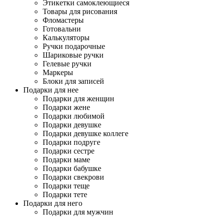
Этикетки самоклеющиеся
Товары для рисования
Фломастеры
Готовальни
Калькуляторы
Ручки подарочные
Шариковые ручки
Гелевые ручки
Маркеры
Блоки для записей
Подарки для нее
Подарки для женщин
Подарки жене
Подарки любимой
Подарки девушке
Подарки девушке коллеге
Подарки подруге
Подарки сестре
Подарки маме
Подарки бабушке
Подарки свекрови
Подарки теще
Подарки тете
Подарки для него
Подарки для мужчин