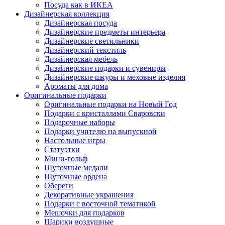
Посуда как в ИКЕА
Дизайнерская коллекция
Дизайнерская посуда
Дизайнерские предметы интерьера
Дизайнерские светильники
Дизайнерский текстиль
Дизайнерская мебель
Дизайнерские подарки и сувениры
Дизайнерские шкуры и меховые изделия
Ароматы для дома
Оригинальные подарки
Оригинальные подарки на Новый Год
Подарки с кристаллами Сваровски
Подарочные наборы
Подарки учителю на выпускной
Настольные игры
Статуэтки
Мини-гольф
Шуточные медали
Шуточные ордена
Обереги
Декоративные украшения
Подарки с восточной тематикой
Мешочки для подарков
Шарики воздушные