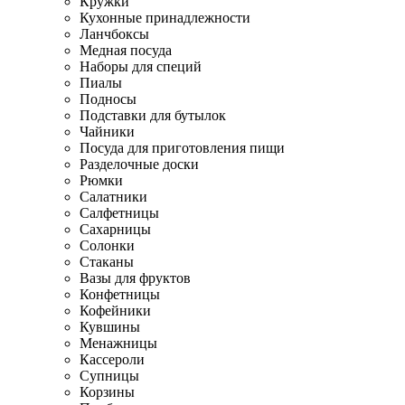
Кружки
Кухонные принадлежности
Ланчбоксы
Медная посуда
Наборы для специй
Пиалы
Подносы
Подставки для бутылок
Чайники
Посуда для приготовления пищи
Разделочные доски
Рюмки
Салатники
Салфетницы
Сахарницы
Солонки
Стаканы
Вазы для фруктов
Конфетницы
Кофейники
Кувшины
Менажницы
Кассероли
Супницы
Корзины