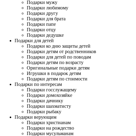
Подарки мужу
Подарки любимому
Подарки другу
Подарки для брата
Подарки папе
Подарки отцу
Подарки дедушке
Подарки для детей
Подарки ко дню защиты детей
Подарки детям от родственников
Подарки для детей по поводам
Подарки детям по возрасту
Оригинальные подарки детям
Игрушки в подарок детям
Подарки детям по стоимости
Подарки по интересам
Подарки госслужащему
Подарки домохозяйке
Подарки дачнику
Подарки шахматисту
Подарки рыбаку
Подарки верующим
Подарки христианам
Подарки на рождество
Подарки мусульманам