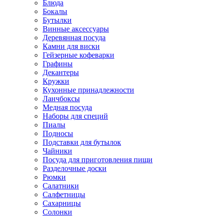
Блюда
Бокалы
Бутылки
Винные аксессуары
Деревянная посуда
Камни для виски
Гейзерные кофеварки
Графины
Декантеры
Кружки
Кухонные принадлежности
Ланчбоксы
Медная посуда
Наборы для специй
Пиалы
Подносы
Подставки для бутылок
Чайники
Посуда для приготовления пищи
Разделочные доски
Рюмки
Салатники
Салфетницы
Сахарницы
Солонки