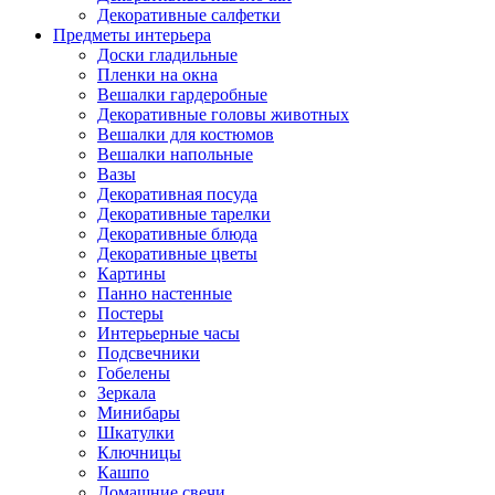
Декоративные салфетки
Предметы интерьера
Доски гладильные
Пленки на окна
Вешалки гардеробные
Декоративные головы животных
Вешалки для костюмов
Вешалки напольные
Вазы
Декоративная посуда
Декоративные тарелки
Декоративные блюда
Декоративные цветы
Картины
Панно настенные
Постеры
Интерьерные часы
Подсвечники
Гобелены
Зеркала
Минибары
Шкатулки
Ключницы
Кашпо
Домашние свечи