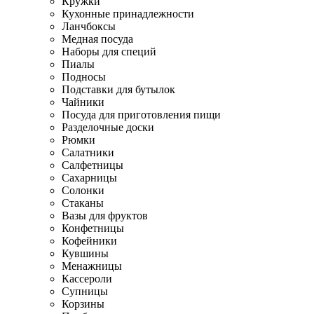
Кружки
Кухонные принадлежности
Ланчбоксы
Медная посуда
Наборы для специй
Пиалы
Подносы
Подставки для бутылок
Чайники
Посуда для приготовления пищи
Разделочные доски
Рюмки
Салатники
Салфетницы
Сахарницы
Солонки
Стаканы
Вазы для фруктов
Конфетницы
Кофейники
Кувшины
Менажницы
Кассероли
Супницы
Корзины