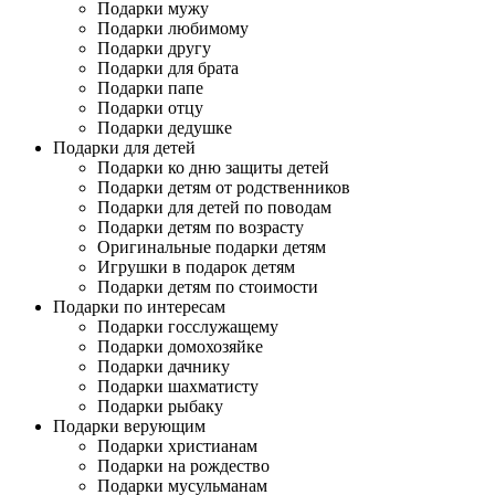
Подарки мужу
Подарки любимому
Подарки другу
Подарки для брата
Подарки папе
Подарки отцу
Подарки дедушке
Подарки для детей
Подарки ко дню защиты детей
Подарки детям от родственников
Подарки для детей по поводам
Подарки детям по возрасту
Оригинальные подарки детям
Игрушки в подарок детям
Подарки детям по стоимости
Подарки по интересам
Подарки госслужащему
Подарки домохозяйке
Подарки дачнику
Подарки шахматисту
Подарки рыбаку
Подарки верующим
Подарки христианам
Подарки на рождество
Подарки мусульманам