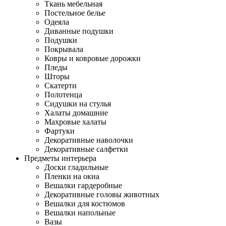
Ткань мебельная
Постельное белье
Одеяла
Диванные подушки
Подушки
Покрывала
Ковры и ковровые дорожки
Пледы
Шторы
Скатерти
Полотенца
Сидушки на стулья
Халаты домашние
Махровые халаты
Фартуки
Декоративные наволочки
Декоративные салфетки
Предметы интерьера
Доски гладильные
Пленки на окна
Вешалки гардеробные
Декоративные головы животных
Вешалки для костюмов
Вешалки напольные
Вазы