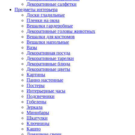
Декоративные салфетки
Предметы интерьера
Доски гладильные
Пленки на окна
Вешалки гардеробные
Декоративные головы животных
Вешалки для костюмов
Вешалки напольные
Вазы
Декоративная посуда
Декоративные тарелки
Декоративные блюда
Декоративные цветы
Картины
Панно настенные
Постеры
Интерьерные часы
Подсвечники
Гобелены
Зеркала
Минибары
Шкатулки
Ключницы
Кашпо
Домашние свечи