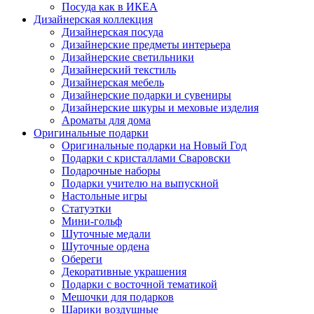
Посуда как в ИКЕА
Дизайнерская коллекция
Дизайнерская посуда
Дизайнерские предметы интерьера
Дизайнерские светильники
Дизайнерский текстиль
Дизайнерская мебель
Дизайнерские подарки и сувениры
Дизайнерские шкуры и меховые изделия
Ароматы для дома
Оригинальные подарки
Оригинальные подарки на Новый Год
Подарки с кристаллами Сваровски
Подарочные наборы
Подарки учителю на выпускной
Настольные игры
Статуэтки
Мини-гольф
Шуточные медали
Шуточные ордена
Обереги
Декоративные украшения
Подарки с восточной тематикой
Мешочки для подарков
Шарики воздушные