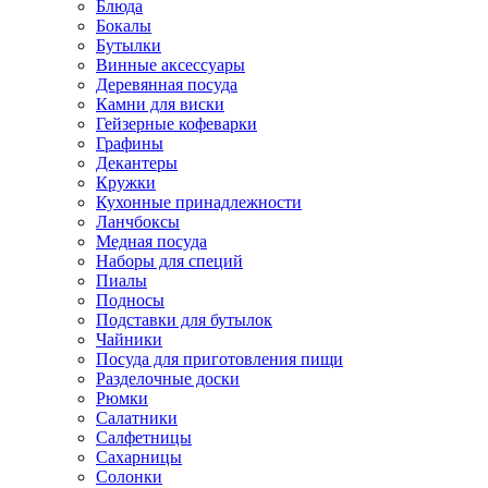
Блюда
Бокалы
Бутылки
Винные аксессуары
Деревянная посуда
Камни для виски
Гейзерные кофеварки
Графины
Декантеры
Кружки
Кухонные принадлежности
Ланчбоксы
Медная посуда
Наборы для специй
Пиалы
Подносы
Подставки для бутылок
Чайники
Посуда для приготовления пищи
Разделочные доски
Рюмки
Салатники
Салфетницы
Сахарницы
Солонки