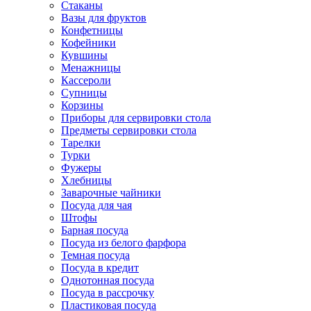
Стаканы
Вазы для фруктов
Конфетницы
Кофейники
Кувшины
Менажницы
Кассероли
Супницы
Корзины
Приборы для сервировки стола
Предметы сервировки стола
Тарелки
Турки
Фужеры
Хлебницы
Заварочные чайники
Посуда для чая
Штофы
Барная посуда
Посуда из белого фарфора
Темная посуда
Посуда в кредит
Однотонная посуда
Посуда в рассрочку
Пластиковая посуда