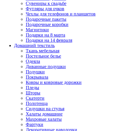
Сувениры к свадьбе
Футляры для очков
Чехлы для телефонов и планшетов
Подарочные пакеты
Подарочные коробки
Магнитики
Подарки на 8 марта
Подарки на 14 февраля
Домашний текстиль
Ткань мебельная
Постельное белье
Одеяла
Диванные подушки
Подушки
Покрывала
Ковры и ковровые дорожки
Пледы
Шторы
Скатерти
Полотенца
Сидушки на стулья
Халаты домашние
Махровые халаты
Фартуки
Декоративные наволочки