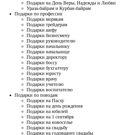
Подарки на День Веры, Надежды и Любви
Ураза-байрам и Курбан-байрам
Подарки по профессии
Подарки морякам
Подарки трейдерам
Подарки шефу
Подарки бизнесмену
Подарки руководителю
Подарки начальнику
Подарки начальнице
Подарки директору
Подарки боссу
Подарки бухгалтеру
Подарки юристу
Подарки врачу
Подарки учителю
Подарки воспитателю
Подарки по поводам
Подарки на Пасху
Подарки на день рождения
Подарки на юбилей
Подарки на 1 сентября
Подарки на новоселье
Подарки на свадьбу
Подарки на годовщину свадьбы