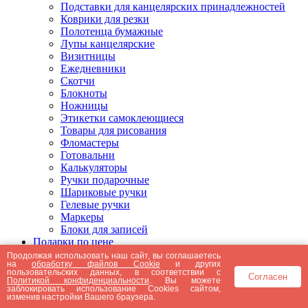
Подставки для канцелярских принадлежностей
Коврики для резки
Полотенца бумажные
Лупы канцелярские
Визитницы
Ежедневники
Скотчи
Блокноты
Ножницы
Этикетки самоклеющиеся
Товары для рисования
Фломастеры
Готовальни
Калькуляторы
Ручки подарочные
Шариковые ручки
Гелевые ручки
Маркеры
Блоки для записей
Подарки по цене
Подарки от 5000 рублей
Продолжая использовать наш сайт, вы соглашаетесь
на
обработку файлов Cookie
и других
Подарки до 5000 рублей
пользовательских данных, в соответствии с
Согласен
Подарки до 3000 рублей
Политикой конфиденциальности
. Вы можете
заблокировать использование Cookies сайтом,
Подарки до 2000 рублей
изменив настройки Вашего браузера.
Подарки до 1000 рублей