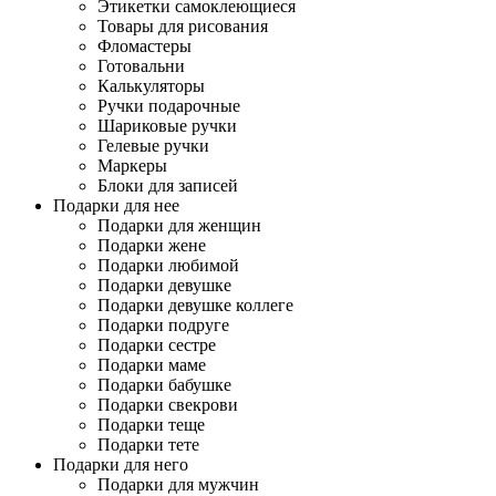
Этикетки самоклеющиеся
Товары для рисования
Фломастеры
Готовальни
Калькуляторы
Ручки подарочные
Шариковые ручки
Гелевые ручки
Маркеры
Блоки для записей
Подарки для нее
Подарки для женщин
Подарки жене
Подарки любимой
Подарки девушке
Подарки девушке коллеге
Подарки подруге
Подарки сестре
Подарки маме
Подарки бабушке
Подарки свекрови
Подарки теще
Подарки тете
Подарки для него
Подарки для мужчин