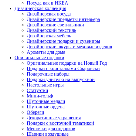
Посуда как в ИКЕА
Дизайнерская коллекция
Дизайнерская посуда
Дизайнерские предметы интерьера
Дизайнерские светильники
Дизайнерский текстиль
Дизайнерская мебель
Дизайнерские подарки и сувениры
Дизайнерские шкуры и меховые изделия
Ароматы для дома
Оригинальные подарки
Оригинальные подарки на Новый Год
Подарки с кристаллами Сваровски
Подарочные наборы
Подарки учителю на выпускной
Настольные игры
Статуэтки
Мини-гольф
Шуточные медали
Шуточные ордена
Обереги
Декоративные украшения
Подарки с восточной тематикой
Мешочки для подарков
Шарики воздушные