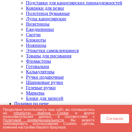
Подставки для канцелярских принадлежностей
Коврики для резки
Полотенца бумажные
Лупы канцелярские
Визитницы
Ежедневники
Скотчи
Блокноты
Ножницы
Этикетки самоклеющиеся
Товары для рисования
Фломастеры
Готовальни
Калькуляторы
Ручки подарочные
Шариковые ручки
Гелевые ручки
Маркеры
Блоки для записей
Подарки по цене
Подарки от 5000 рублей
Продолжая использовать наш сайт, вы соглашаетесь
на
обработку файлов Cookie
и других
Подарки до 5000 рублей
пользовательских данных, в соответствии с
Согласен
Подарки до 3000 рублей
Политикой конфиденциальности
. Вы можете
заблокировать использование Cookies сайтом,
Подарки до 2000 рублей
изменив настройки Вашего браузера.
Подарки до 1000 рублей