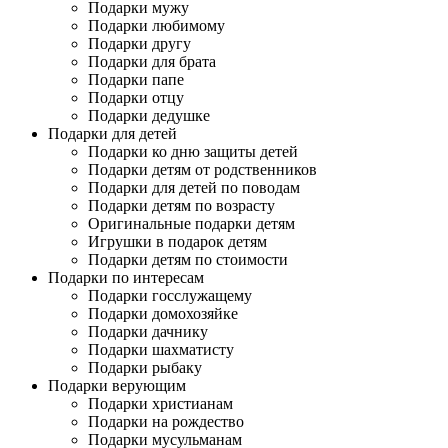
Подарки мужу
Подарки любимому
Подарки другу
Подарки для брата
Подарки папе
Подарки отцу
Подарки дедушке
Подарки для детей
Подарки ко дню защиты детей
Подарки детям от родственников
Подарки для детей по поводам
Подарки детям по возрасту
Оригинальные подарки детям
Игрушки в подарок детям
Подарки детям по стоимости
Подарки по интересам
Подарки госслужащему
Подарки домохозяйке
Подарки дачнику
Подарки шахматисту
Подарки рыбаку
Подарки верующим
Подарки христианам
Подарки на рождество
Подарки мусульманам