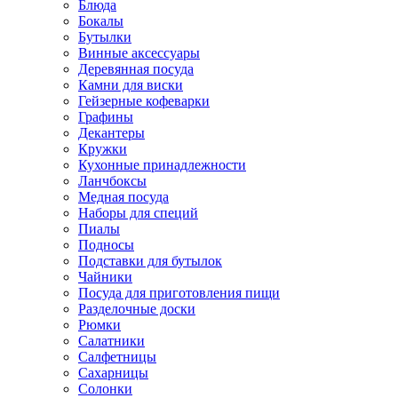
Блюда
Бокалы
Бутылки
Винные аксессуары
Деревянная посуда
Камни для виски
Гейзерные кофеварки
Графины
Декантеры
Кружки
Кухонные принадлежности
Ланчбоксы
Медная посуда
Наборы для специй
Пиалы
Подносы
Подставки для бутылок
Чайники
Посуда для приготовления пищи
Разделочные доски
Рюмки
Салатники
Салфетницы
Сахарницы
Солонки