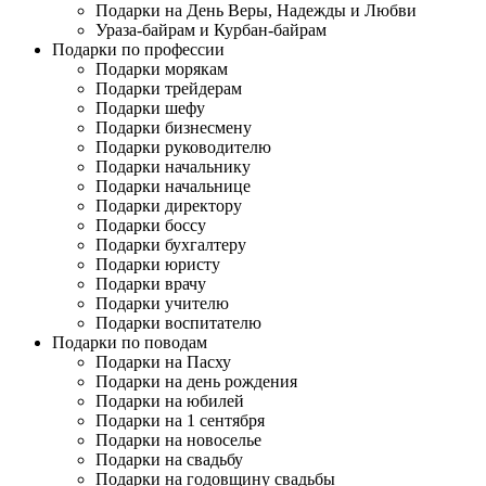
Подарки на День Веры, Надежды и Любви
Ураза-байрам и Курбан-байрам
Подарки по профессии
Подарки морякам
Подарки трейдерам
Подарки шефу
Подарки бизнесмену
Подарки руководителю
Подарки начальнику
Подарки начальнице
Подарки директору
Подарки боссу
Подарки бухгалтеру
Подарки юристу
Подарки врачу
Подарки учителю
Подарки воспитателю
Подарки по поводам
Подарки на Пасху
Подарки на день рождения
Подарки на юбилей
Подарки на 1 сентября
Подарки на новоселье
Подарки на свадьбу
Подарки на годовщину свадьбы