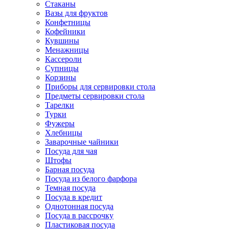
Стаканы
Вазы для фруктов
Конфетницы
Кофейники
Кувшины
Менажницы
Кассероли
Супницы
Корзины
Приборы для сервировки стола
Предметы сервировки стола
Тарелки
Турки
Фужеры
Хлебницы
Заварочные чайники
Посуда для чая
Штофы
Барная посуда
Посуда из белого фарфора
Темная посуда
Посуда в кредит
Однотонная посуда
Посуда в рассрочку
Пластиковая посуда