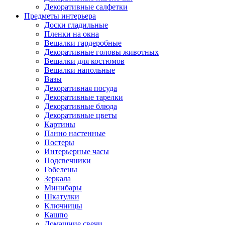
Декоративные салфетки
Предметы интерьера
Доски гладильные
Пленки на окна
Вешалки гардеробные
Декоративные головы животных
Вешалки для костюмов
Вешалки напольные
Вазы
Декоративная посуда
Декоративные тарелки
Декоративные блюда
Декоративные цветы
Картины
Панно настенные
Постеры
Интерьерные часы
Подсвечники
Гобелены
Зеркала
Минибары
Шкатулки
Ключницы
Кашпо
Домашние свечи