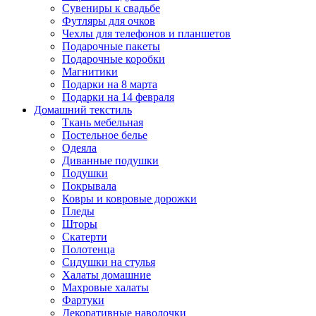
Сувениры к свадьбе
Футляры для очков
Чехлы для телефонов и планшетов
Подарочные пакеты
Подарочные коробки
Магнитики
Подарки на 8 марта
Подарки на 14 февраля
Домашний текстиль
Ткань мебельная
Постельное белье
Одеяла
Диванные подушки
Подушки
Покрывала
Ковры и ковровые дорожки
Пледы
Шторы
Скатерти
Полотенца
Сидушки на стулья
Халаты домашние
Махровые халаты
Фартуки
Декоративные наволочки