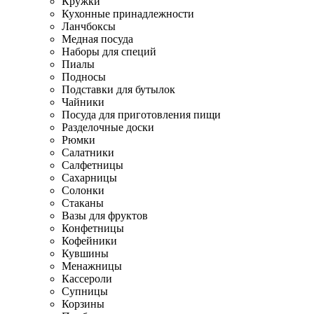
Кружки
Кухонные принадлежности
Ланчбоксы
Медная посуда
Наборы для специй
Пиалы
Подносы
Подставки для бутылок
Чайники
Посуда для приготовления пищи
Разделочные доски
Рюмки
Салатники
Салфетницы
Сахарницы
Солонки
Стаканы
Вазы для фруктов
Конфетницы
Кофейники
Кувшины
Менажницы
Кассероли
Супницы
Корзины