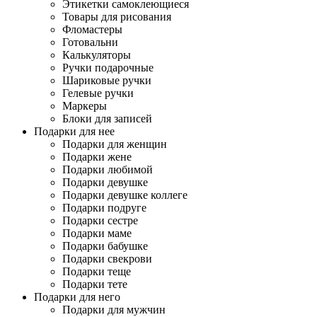
Этикетки самоклеющиеся
Товары для рисования
Фломастеры
Готовальни
Калькуляторы
Ручки подарочные
Шариковые ручки
Гелевые ручки
Маркеры
Блоки для записей
Подарки для нее
Подарки для женщин
Подарки жене
Подарки любимой
Подарки девушке
Подарки девушке коллеге
Подарки подруге
Подарки сестре
Подарки маме
Подарки бабушке
Подарки свекрови
Подарки теще
Подарки тете
Подарки для него
Подарки для мужчин