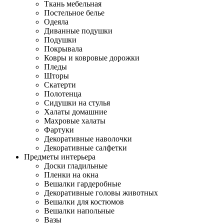
Ткань мебельная
Постельное белье
Одеяла
Диванные подушки
Подушки
Покрывала
Ковры и ковровые дорожки
Пледы
Шторы
Скатерти
Полотенца
Сидушки на стулья
Халаты домашние
Махровые халаты
Фартуки
Декоративные наволочки
Декоративные салфетки
Предметы интерьера
Доски гладильные
Пленки на окна
Вешалки гардеробные
Декоративные головы животных
Вешалки для костюмов
Вешалки напольные
Вазы