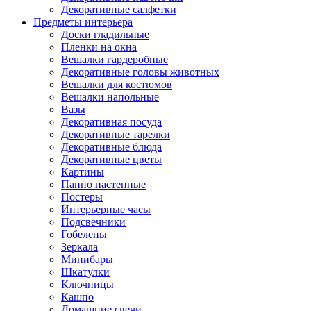
Декоративные салфетки
Предметы интерьера
Доски гладильные
Пленки на окна
Вешалки гардеробные
Декоративные головы животных
Вешалки для костюмов
Вешалки напольные
Вазы
Декоративная посуда
Декоративные тарелки
Декоративные блюда
Декоративные цветы
Картины
Панно настенные
Постеры
Интерьерные часы
Подсвечники
Гобелены
Зеркала
Минибары
Шкатулки
Ключницы
Кашпо
Домашние свечи