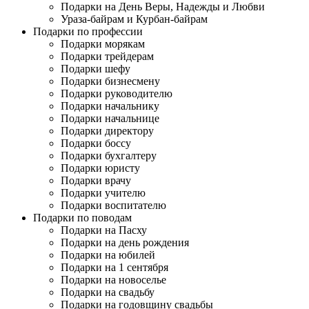
Подарки на День Веры, Надежды и Любви
Ураза-байрам и Курбан-байрам
Подарки по профессии
Подарки морякам
Подарки трейдерам
Подарки шефу
Подарки бизнесмену
Подарки руководителю
Подарки начальнику
Подарки начальнице
Подарки директору
Подарки боссу
Подарки бухгалтеру
Подарки юристу
Подарки врачу
Подарки учителю
Подарки воспитателю
Подарки по поводам
Подарки на Пасху
Подарки на день рождения
Подарки на юбилей
Подарки на 1 сентября
Подарки на новоселье
Подарки на свадьбу
Подарки на годовщину свадьбы