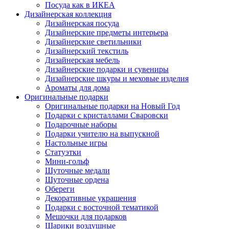
Посуда как в ИКЕА
Дизайнерская коллекция
Дизайнерская посуда
Дизайнерские предметы интерьера
Дизайнерские светильники
Дизайнерский текстиль
Дизайнерская мебель
Дизайнерские подарки и сувениры
Дизайнерские шкуры и меховые изделия
Ароматы для дома
Оригинальные подарки
Оригинальные подарки на Новый Год
Подарки с кристаллами Сваровски
Подарочные наборы
Подарки учителю на выпускной
Настольные игры
Статуэтки
Мини-гольф
Шуточные медали
Шуточные ордена
Обереги
Декоративные украшения
Подарки с восточной тематикой
Мешочки для подарков
Шарики воздушные