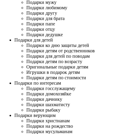
Подарки мужу
Подарки любимому
Подарки другу
Подарки для брата
Подарки папе
Подарки отцу
Подарки дедушке
Подарки для детей
Подарки ко дню защиты детей
Подарки детям от родственников
Подарки для детей по поводам
Подарки детям по возрасту
Оригинальные подарки детям
Игрушки в подарок детям
Подарки детям по стоимости
Подарки по интересам
Подарки госслужащему
Подарки домохозяйке
Подарки дачнику
Подарки шахматисту
Подарки рыбаку
Подарки верующим
Подарки христианам
Подарки на рождество
Подарки мусульманам