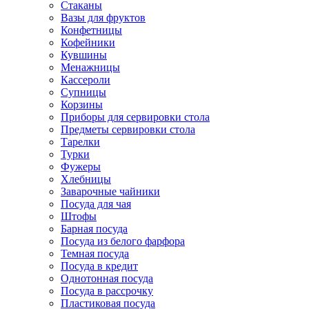
Стаканы
Вазы для фруктов
Конфетницы
Кофейники
Кувшины
Менажницы
Кассероли
Супницы
Корзины
Приборы для сервировки стола
Предметы сервировки стола
Тарелки
Турки
Фужеры
Хлебницы
Заварочные чайники
Посуда для чая
Штофы
Барная посуда
Посуда из белого фарфора
Темная посуда
Посуда в кредит
Однотонная посуда
Посуда в рассрочку
Пластиковая посуда