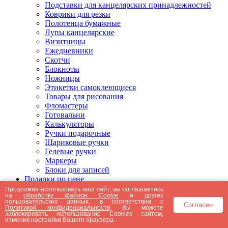
Подставки для канцелярских принадлежностей
Коврики для резки
Полотенца бумажные
Лупы канцелярские
Визитницы
Ежедневники
Скотчи
Блокноты
Ножницы
Этикетки самоклеющиеся
Товары для рисования
Фломастеры
Готовальни
Калькуляторы
Ручки подарочные
Шариковые ручки
Гелевые ручки
Маркеры
Блоки для записей
Подарки по цене
Подарки от 5000 рублей
Продолжая использовать наш сайт, вы соглашаетесь
на
обработку файлов Cookie
и других
Подарки до 5000 рублей
пользовательских данных, в соответствии с
Согласен
Подарки до 3000 рублей
Политикой конфиденциальности
. Вы можете
заблокировать использование Cookies сайтом,
Подарки до 2000 рублей
изменив настройки Вашего браузера.
Подарки до 1000 рублей