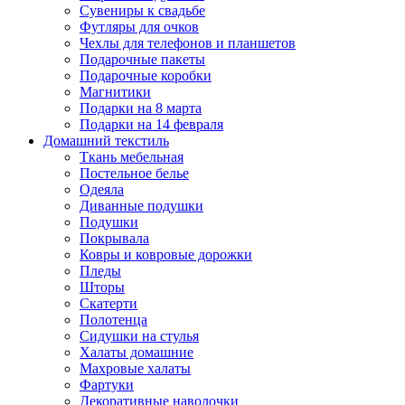
Сувениры к свадьбе
Футляры для очков
Чехлы для телефонов и планшетов
Подарочные пакеты
Подарочные коробки
Магнитики
Подарки на 8 марта
Подарки на 14 февраля
Домашний текстиль
Ткань мебельная
Постельное белье
Одеяла
Диванные подушки
Подушки
Покрывала
Ковры и ковровые дорожки
Пледы
Шторы
Скатерти
Полотенца
Сидушки на стулья
Халаты домашние
Махровые халаты
Фартуки
Декоративные наволочки