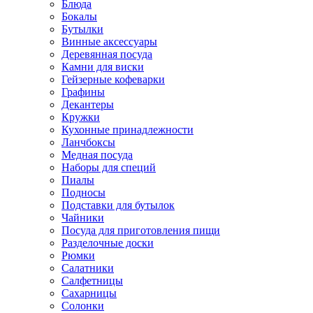
Блюда
Бокалы
Бутылки
Винные аксессуары
Деревянная посуда
Камни для виски
Гейзерные кофеварки
Графины
Декантеры
Кружки
Кухонные принадлежности
Ланчбоксы
Медная посуда
Наборы для специй
Пиалы
Подносы
Подставки для бутылок
Чайники
Посуда для приготовления пищи
Разделочные доски
Рюмки
Салатники
Салфетницы
Сахарницы
Солонки