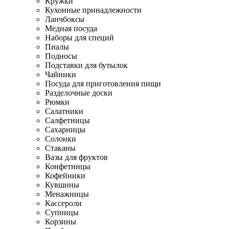
Кружки
Кухонные принадлежности
Ланчбоксы
Медная посуда
Наборы для специй
Пиалы
Подносы
Подставки для бутылок
Чайники
Посуда для приготовления пищи
Разделочные доски
Рюмки
Салатники
Салфетницы
Сахарницы
Солонки
Стаканы
Вазы для фруктов
Конфетницы
Кофейники
Кувшины
Менажницы
Кассероли
Супницы
Корзины