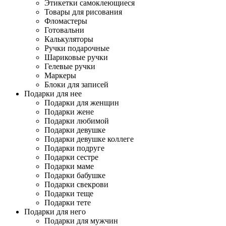
Этикетки самоклеющиеся
Товары для рисования
Фломастеры
Готовальни
Калькуляторы
Ручки подарочные
Шариковые ручки
Гелевые ручки
Маркеры
Блоки для записей
Подарки для нее
Подарки для женщин
Подарки жене
Подарки любимой
Подарки девушке
Подарки девушке коллеге
Подарки подруге
Подарки сестре
Подарки маме
Подарки бабушке
Подарки свекрови
Подарки теще
Подарки тете
Подарки для него
Подарки для мужчин