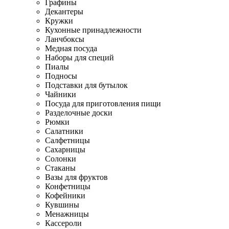
Графины
Декантеры
Кружки
Кухонные принадлежности
Ланчбоксы
Медная посуда
Наборы для специй
Пиалы
Подносы
Подставки для бутылок
Чайники
Посуда для приготовления пищи
Разделочные доски
Рюмки
Салатники
Салфетницы
Сахарницы
Солонки
Стаканы
Вазы для фруктов
Конфетницы
Кофейники
Кувшины
Менажницы
Кассероли