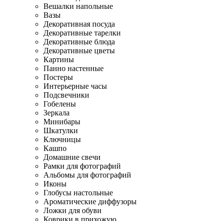
Вешалки напольные
Вазы
Декоративная посуда
Декоративные тарелки
Декоративные блюда
Декоративные цветы
Картины
Панно настенные
Постеры
Интерьерные часы
Подсвечники
Гобелены
Зеркала
Минибары
Шкатулки
Ключницы
Кашпо
Домашние свечи
Рамки для фотографий
Альбомы для фотографий
Иконы
Глобусы настольные
Ароматические диффузоры
Ложки для обуви
Коврики в прихожую