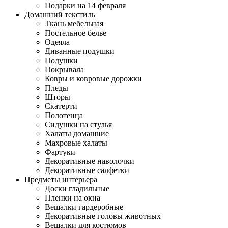
Подарки на 14 февраля
Домашний текстиль
Ткань мебельная
Постельное белье
Одеяла
Диванные подушки
Подушки
Покрывала
Ковры и ковровые дорожки
Пледы
Шторы
Скатерти
Полотенца
Сидушки на стулья
Халаты домашние
Махровые халаты
Фартуки
Декоративные наволочки
Декоративные салфетки
Предметы интерьера
Доски гладильные
Пленки на окна
Вешалки гардеробные
Декоративные головы животных
Вешалки для костюмов