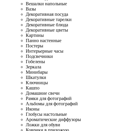
Вешалки напольные
Вазы
Декоративная посуда
Декоративные тарелки
Декоративные блюда
Декоративные цветы
Картины
Панно настенные
Постеры
Интерьерные часы
Подсвечники
Гобелены
Зеркала
Минибары
Шкатулки
Ключницы
Кашпо
Домашние свечи
Рамки для фотографий
Альбомы для фотографий
Иконы
Глобусы настольные
Ароматические диффузоры
Ложки для обуви
Коврики в прихожую