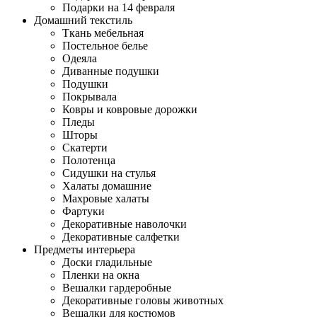
Подарки на 14 февраля
Домашний текстиль
Ткань мебельная
Постельное белье
Одеяла
Диванные подушки
Подушки
Покрывала
Ковры и ковровые дорожки
Пледы
Шторы
Скатерти
Полотенца
Сидушки на стулья
Халаты домашние
Махровые халаты
Фартуки
Декоративные наволочки
Декоративные салфетки
Предметы интерьера
Доски гладильные
Пленки на окна
Вешалки гардеробные
Декоративные головы животных
Вешалки для костюмов