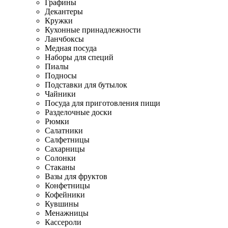
Графины
Декантеры
Кружки
Кухонные принадлежности
Ланчбоксы
Медная посуда
Наборы для специй
Пиалы
Подносы
Подставки для бутылок
Чайники
Посуда для приготовления пищи
Разделочные доски
Рюмки
Салатники
Салфетницы
Сахарницы
Солонки
Стаканы
Вазы для фруктов
Конфетницы
Кофейники
Кувшины
Менажницы
Кассероли