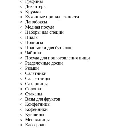
Графины
Декантеры
Кружки
Кухонные принадлежности
Ланчбоксы
Медная посуда
Наборы для специй
Пиалы
Подносы
Подставки для бутылок
Чайники
Посуда для приготовления пищи
Разделочные доски
Рюмки
Салатники
Салфетницы
Сахарницы
Солонки
Стаканы
Вазы для фруктов
Конфетницы
Кофейники
Кувшины
Менажницы
Кассероли