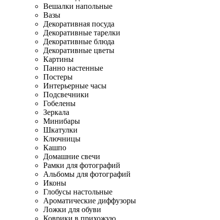
Вешалки напольные
Вазы
Декоративная посуда
Декоративные тарелки
Декоративные блюда
Декоративные цветы
Картины
Панно настенные
Постеры
Интерьерные часы
Подсвечники
Гобелены
Зеркала
Минибары
Шкатулки
Ключницы
Кашпо
Домашние свечи
Рамки для фотографий
Альбомы для фотографий
Иконы
Глобусы настольные
Ароматические диффузоры
Ложки для обуви
Коврики в прихожую