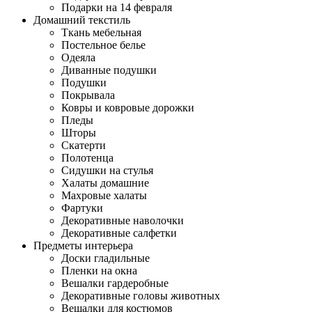
Подарки на 14 февраля
Домашний текстиль
Ткань мебельная
Постельное белье
Одеяла
Диванные подушки
Подушки
Покрывала
Ковры и ковровые дорожки
Пледы
Шторы
Скатерти
Полотенца
Сидушки на стулья
Халаты домашние
Махровые халаты
Фартуки
Декоративные наволочки
Декоративные салфетки
Предметы интерьера
Доски гладильные
Пленки на окна
Вешалки гардеробные
Декоративные головы животных
Вешалки для костюмов