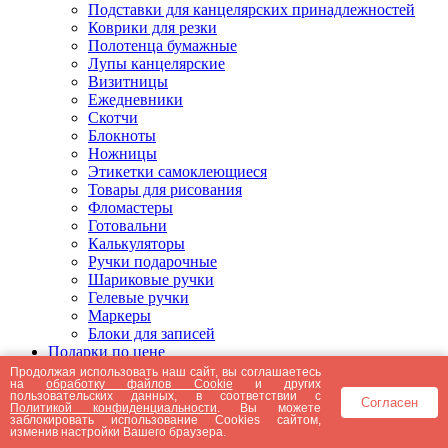
Подставки для канцелярских принадлежностей
Коврики для резки
Полотенца бумажные
Лупы канцелярские
Визитницы
Ежедневники
Скотчи
Блокноты
Ножницы
Этикетки самоклеющиеся
Товары для рисования
Фломастеры
Готовальни
Калькуляторы
Ручки подарочные
Шариковые ручки
Гелевые ручки
Маркеры
Блоки для записей
Подарки по цене
Подарки от 5000 рублей
Продолжая использовать наш сайт, вы соглашаетесь
на
обработку файлов Cookie
и других
Подарки до 5000 рублей
пользовательских данных, в соответствии с
Согласен
Подарки до 3000 рублей
Политикой конфиденциальности
. Вы можете
заблокировать использование Cookies сайтом,
Подарки до 2000 рублей
изменив настройки Вашего браузера.
Подарки до 1000 рублей