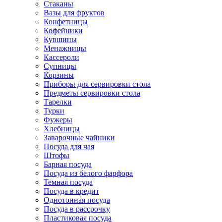
Стаканы
Вазы для фруктов
Конфетницы
Кофейники
Кувшины
Менажницы
Кассероли
Супницы
Корзины
Приборы для сервировки стола
Предметы сервировки стола
Тарелки
Турки
Фужеры
Хлебницы
Заварочные чайники
Посуда для чая
Штофы
Барная посуда
Посуда из белого фарфора
Темная посуда
Посуда в кредит
Однотонная посуда
Посуда в рассрочку
Пластиковая посуда