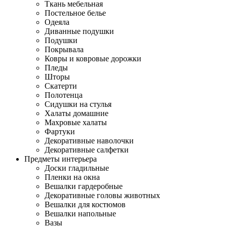
Ткань мебельная
Постельное белье
Одеяла
Диванные подушки
Подушки
Покрывала
Ковры и ковровые дорожки
Пледы
Шторы
Скатерти
Полотенца
Сидушки на стулья
Халаты домашние
Махровые халаты
Фартуки
Декоративные наволочки
Декоративные салфетки
Предметы интерьера
Доски гладильные
Пленки на окна
Вешалки гардеробные
Декоративные головы животных
Вешалки для костюмов
Вешалки напольные
Вазы