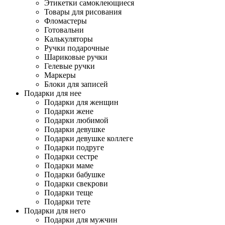
Этикетки самоклеющиеся
Товары для рисования
Фломастеры
Готовальни
Калькуляторы
Ручки подарочные
Шариковые ручки
Гелевые ручки
Маркеры
Блоки для записей
Подарки для нее
Подарки для женщин
Подарки жене
Подарки любимой
Подарки девушке
Подарки девушке коллеге
Подарки подруге
Подарки сестре
Подарки маме
Подарки бабушке
Подарки свекрови
Подарки теще
Подарки тете
Подарки для него
Подарки для мужчин