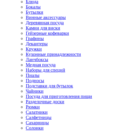
Блюда
Бокалы
Бутылки
Винные аксессуары
Деревянная посуда
Камни для виски
Гейзерные кофеварки
Графины
Декантеры
Кружки
Кухонные принадлежности
Ланчбоксы
Медная посуда
Наборы для специй
Пиалы
Подносы
Подставки для бутылок
Чайники
Посуда для приготовления пищи
Разделочные доски
Рюмки
Салатники
Салфетницы
Сахарницы
Солонки