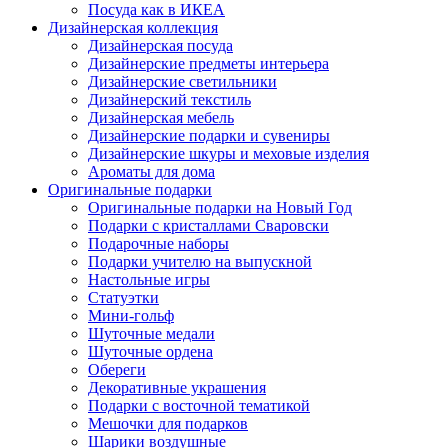
Посуда как в ИКЕА
Дизайнерская коллекция
Дизайнерская посуда
Дизайнерские предметы интерьера
Дизайнерские светильники
Дизайнерский текстиль
Дизайнерская мебель
Дизайнерские подарки и сувениры
Дизайнерские шкуры и меховые изделия
Ароматы для дома
Оригинальные подарки
Оригинальные подарки на Новый Год
Подарки с кристаллами Сваровски
Подарочные наборы
Подарки учителю на выпускной
Настольные игры
Статуэтки
Мини-гольф
Шуточные медали
Шуточные ордена
Обереги
Декоративные украшения
Подарки с восточной тематикой
Мешочки для подарков
Шарики воздушные