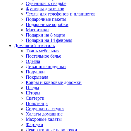
Сувениры к свадьбе
Футляры для очков
Чехлы для телефонов и планшетов
Подарочные пакеты
Подарочные коробки
Магнитики
Подарки на 8 марта
Подарки на 14 февраля
Домашний текстиль
Ткань мебельная
Постельное белье
Одеяла
Диванные подушки
Подушки
Покрывала
Ковры и ковровые дорожки
Пледы
Шторы
Скатерти
Полотенца
Сидушки на стулья
Халаты домашние
Махровые халаты
Фартуки
Декоративные наволочки