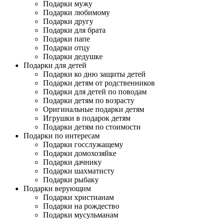
Подарки мужу
Подарки любимому
Подарки другу
Подарки для брата
Подарки папе
Подарки отцу
Подарки дедушке
Подарки для детей
Подарки ко дню защиты детей
Подарки детям от родственников
Подарки для детей по поводам
Подарки детям по возрасту
Оригинальные подарки детям
Игрушки в подарок детям
Подарки детям по стоимости
Подарки по интересам
Подарки госслужащему
Подарки домохозяйке
Подарки дачнику
Подарки шахматисту
Подарки рыбаку
Подарки верующим
Подарки христианам
Подарки на рождество
Подарки мусульманам