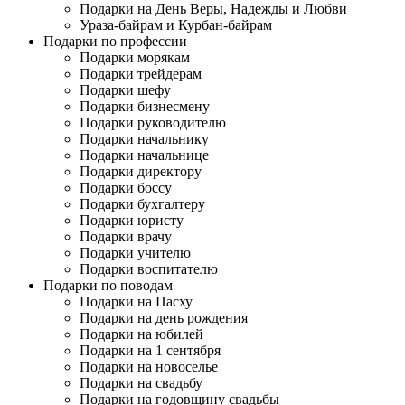
Подарки на День Веры, Надежды и Любви
Ураза-байрам и Курбан-байрам
Подарки по профессии
Подарки морякам
Подарки трейдерам
Подарки шефу
Подарки бизнесмену
Подарки руководителю
Подарки начальнику
Подарки начальнице
Подарки директору
Подарки боссу
Подарки бухгалтеру
Подарки юристу
Подарки врачу
Подарки учителю
Подарки воспитателю
Подарки по поводам
Подарки на Пасху
Подарки на день рождения
Подарки на юбилей
Подарки на 1 сентября
Подарки на новоселье
Подарки на свадьбу
Подарки на годовщину свадьбы