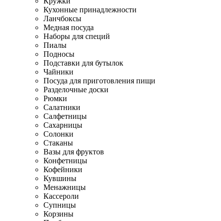
Кружки
Кухонные принадлежности
Ланчбоксы
Медная посуда
Наборы для специй
Пиалы
Подносы
Подставки для бутылок
Чайники
Посуда для приготовления пищи
Разделочные доски
Рюмки
Салатники
Салфетницы
Сахарницы
Солонки
Стаканы
Вазы для фруктов
Конфетницы
Кофейники
Кувшины
Менажницы
Кассероли
Супницы
Корзины