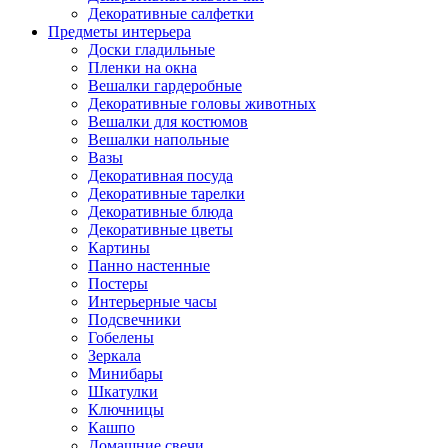
Декоративные салфетки
Предметы интерьера
Доски гладильные
Пленки на окна
Вешалки гардеробные
Декоративные головы животных
Вешалки для костюмов
Вешалки напольные
Вазы
Декоративная посуда
Декоративные тарелки
Декоративные блюда
Декоративные цветы
Картины
Панно настенные
Постеры
Интерьерные часы
Подсвечники
Гобелены
Зеркала
Минибары
Шкатулки
Ключницы
Кашпо
Домашние свечи