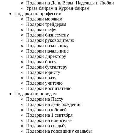
Подарки на День Веры, Надежды и Любви
Ураза-байрам и Курбан-байрам
Подарки по профессии
Подарки морякам
Подарки трейдерам
Подарки шефу
Подарки бизнесмену
Подарки руководителю
Подарки начальнику
Подарки начальнице
Подарки директору
Подарки боссу
Подарки бухгалтеру
Подарки юристу
Подарки врачу
Подарки учителю
Подарки воспитателю
Подарки по поводам
Подарки на Пасху
Подарки на день рождения
Подарки на юбилей
Подарки на 1 сентября
Подарки на новоселье
Подарки на свадьбу
Подарки на годовщину свадьбы