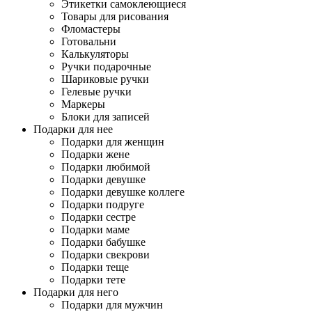
Этикетки самоклеющиеся
Товары для рисования
Фломастеры
Готовальни
Калькуляторы
Ручки подарочные
Шариковые ручки
Гелевые ручки
Маркеры
Блоки для записей
Подарки для нее
Подарки для женщин
Подарки жене
Подарки любимой
Подарки девушке
Подарки девушке коллеге
Подарки подруге
Подарки сестре
Подарки маме
Подарки бабушке
Подарки свекрови
Подарки теще
Подарки тете
Подарки для него
Подарки для мужчин