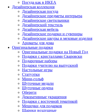
Посуда как в ИКЕА
Дизайнерская коллекция
Дизайнерская посуда
Дизайнерские предметы интерьера
Дизайнерские светильники
Дизайнерский текстиль
Дизайнерская мебель
Дизайнерские подарки и сувениры
Дизайнерские шкуры и меховые изделия
Ароматы для дома
Оригинальные подарки
Оригинальные подарки на Новый Год
Подарки с кристаллами Сваровски
Подарочные наборы
Подарки учителю на выпускной
Настольные игры
Статуэтки
Мини-гольф
Шуточные медали
Шуточные ордена
Обереги
Декоративные украшения
Подарки с восточной тематикой
Мешочки для подарков
Шарики воздушные