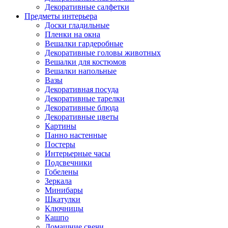
Декоративные салфетки
Предметы интерьера
Доски гладильные
Пленки на окна
Вешалки гардеробные
Декоративные головы животных
Вешалки для костюмов
Вешалки напольные
Вазы
Декоративная посуда
Декоративные тарелки
Декоративные блюда
Декоративные цветы
Картины
Панно настенные
Постеры
Интерьерные часы
Подсвечники
Гобелены
Зеркала
Минибары
Шкатулки
Ключницы
Кашпо
Домашние свечи