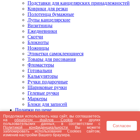
Подставки для канцелярских принадлежностей
Коврики для резки
Полотенца бумажные
Лупы канцелярские
Визитницы
Ежедневники
Скотчи
Блокноты
Ножницы
Этикетки самоклеющиеся
Товары для рисования
Фломастеры
Готовальни
Калькуляторы
Ручки подарочные
Шариковые ручки
Гелевые ручки
Маркеры
Блоки для записей
Подарки по цене
Подарки от 5000 рублей
Продолжая использовать наш сайт, вы соглашаетесь
на
обработку файлов Cookie
и других
Подарки до 5000 рублей
пользовательских данных, в соответствии с
Согласен
Подарки до 3000 рублей
Политикой конфиденциальности
. Вы можете
заблокировать использование Cookies сайтом,
Подарки до 2000 рублей
изменив настройки Вашего браузера.
Подарки до 1000 рублей