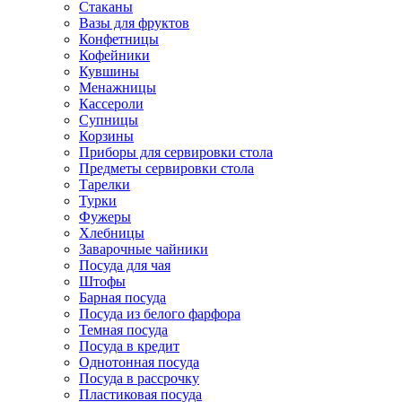
Стаканы
Вазы для фруктов
Конфетницы
Кофейники
Кувшины
Менажницы
Кассероли
Супницы
Корзины
Приборы для сервировки стола
Предметы сервировки стола
Тарелки
Турки
Фужеры
Хлебницы
Заварочные чайники
Посуда для чая
Штофы
Барная посуда
Посуда из белого фарфора
Темная посуда
Посуда в кредит
Однотонная посуда
Посуда в рассрочку
Пластиковая посуда