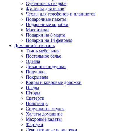
Сувениры к свадьбе
Футляры для очков
Чехлы для телефонов и планшетов
Подарочные пакеты
Подарочные коробки
Магнитики
Подарки на 8 марта
Подарки на 14 февраля
Домашний текстиль
Ткань мебельная
Постельное белье
Одеяла
Диванные подушки
Подушки
Покрывала
Ковры и ковровые дорожки
Пледы
Шторы
Скатерти
Полотенца
Сидушки на стулья
Халаты домашние
Махровые халаты
Фартуки
Декоративные наволочки