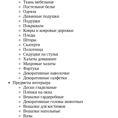
Ткань мебельная
Постельное белье
Одеяла
Диванные подушки
Подушки
Покрывала
Ковры и ковровые дорожки
Пледы
Шторы
Скатерти
Полотенца
Сидушки на стулья
Халаты домашние
Махровые халаты
Фартуки
Декоративные наволочки
Декоративные салфетки
Предметы интерьера
Доски гладильные
Пленки на окна
Вешалки гардеробные
Декоративные головы животных
Вешалки для костюмов
Вешалки напольные
Вазы