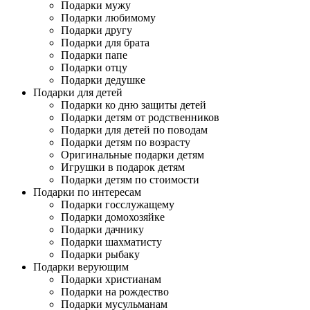
Подарки мужу
Подарки любимому
Подарки другу
Подарки для брата
Подарки папе
Подарки отцу
Подарки дедушке
Подарки для детей
Подарки ко дню защиты детей
Подарки детям от родственников
Подарки для детей по поводам
Подарки детям по возрасту
Оригинальные подарки детям
Игрушки в подарок детям
Подарки детям по стоимости
Подарки по интересам
Подарки госслужащему
Подарки домохозяйке
Подарки дачнику
Подарки шахматисту
Подарки рыбаку
Подарки верующим
Подарки христианам
Подарки на рождество
Подарки мусульманам