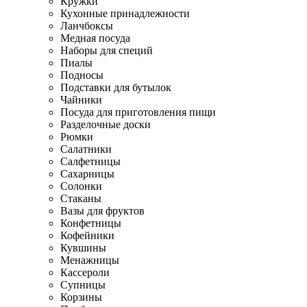
Кружки
Кухонные принадлежности
Ланчбоксы
Медная посуда
Наборы для специй
Пиалы
Подносы
Подставки для бутылок
Чайники
Посуда для приготовления пищи
Разделочные доски
Рюмки
Салатники
Салфетницы
Сахарницы
Солонки
Стаканы
Вазы для фруктов
Конфетницы
Кофейники
Кувшины
Менажницы
Кассероли
Супницы
Корзины