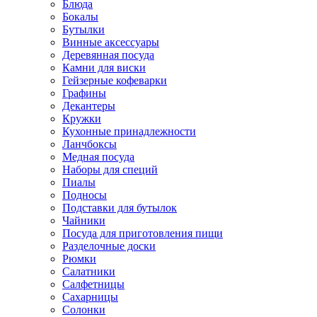
Блюда
Бокалы
Бутылки
Винные аксессуары
Деревянная посуда
Камни для виски
Гейзерные кофеварки
Графины
Декантеры
Кружки
Кухонные принадлежности
Ланчбоксы
Медная посуда
Наборы для специй
Пиалы
Подносы
Подставки для бутылок
Чайники
Посуда для приготовления пищи
Разделочные доски
Рюмки
Салатники
Салфетницы
Сахарницы
Солонки