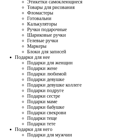
Этикетки самоклеющиеся
Товары для рисования
Фломастеры
Готовальни
Калькуляторы
Ручки подарочные
Шариковые ручки
Гелевые ручки
Маркеры
Блоки для записей
Подарки для нее
Подарки для женщин
Подарки жене
Подарки любимой
Подарки девушке
Подарки девушке коллеге
Подарки подруге
Подарки сестре
Подарки маме
Подарки бабушке
Подарки свекрови
Подарки теще
Подарки тете
Подарки для него
Подарки для мужчин