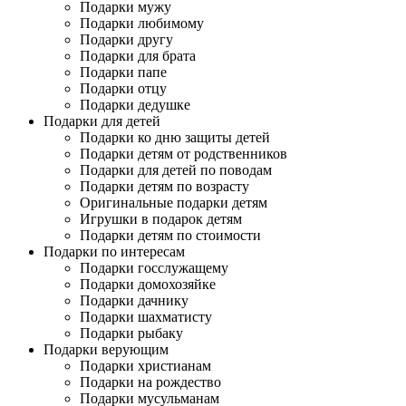
Подарки мужу
Подарки любимому
Подарки другу
Подарки для брата
Подарки папе
Подарки отцу
Подарки дедушке
Подарки для детей
Подарки ко дню защиты детей
Подарки детям от родственников
Подарки для детей по поводам
Подарки детям по возрасту
Оригинальные подарки детям
Игрушки в подарок детям
Подарки детям по стоимости
Подарки по интересам
Подарки госслужащему
Подарки домохозяйке
Подарки дачнику
Подарки шахматисту
Подарки рыбаку
Подарки верующим
Подарки христианам
Подарки на рождество
Подарки мусульманам