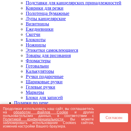
Подставки для канцелярских принадлежностей
Коврики для резки
Полотенца бумажные
Лупы канцелярские
Визитницы
Ежедневники
Скотчи
Блокноты
Ножницы
Этикетки самоклеющиеся
Товары для рисования
Фломастеры
Готовальни
Калькуляторы
Ручки подарочные
Шариковые ручки
Гелевые ручки
Маркеры
Блоки для записей
Подарки по цене
Подарки от 5000 рублей
Продолжая использовать наш сайт, вы соглашаетесь
на
обработку файлов Cookie
и других
Подарки до 5000 рублей
пользовательских данных, в соответствии с
Согласен
Подарки до 3000 рублей
Политикой конфиденциальности
. Вы можете
заблокировать использование Cookies сайтом,
Подарки до 2000 рублей
изменив настройки Вашего браузера.
Подарки до 1000 рублей