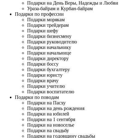
Подарки на День Веры, Надежды и Любви
Ураза-байрам и Курбан-байрам
Подарки по профессии
Подарки морякам
Подарки трейдерам
Подарки шефу
Подарки бизнесмену
Подарки руководителю
Подарки начальнику
Подарки начальнице
Подарки директору
Подарки боссу
Подарки бухгалтеру
Подарки юристу
Подарки врачу
Подарки учителю
Подарки воспитателю
Подарки по поводам
Подарки на Пасху
Подарки на день рождения
Подарки на юбилей
Подарки на 1 сентября
Подарки на новоселье
Подарки на свадьбу
Подарки на годовщину свадьбы