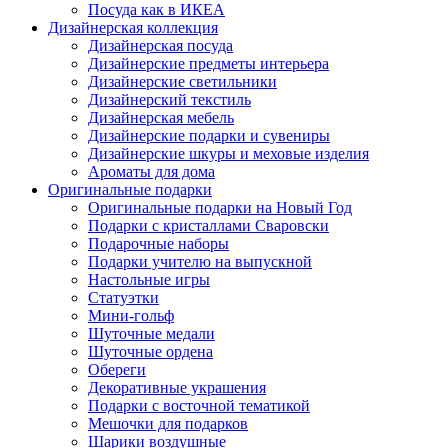
Посуда как в ИКЕА
Дизайнерская коллекция
Дизайнерская посуда
Дизайнерские предметы интерьера
Дизайнерские светильники
Дизайнерский текстиль
Дизайнерская мебель
Дизайнерские подарки и сувениры
Дизайнерские шкуры и меховые изделия
Ароматы для дома
Оригинальные подарки
Оригинальные подарки на Новый Год
Подарки с кристаллами Сваровски
Подарочные наборы
Подарки учителю на выпускной
Настольные игры
Статуэтки
Мини-гольф
Шуточные медали
Шуточные ордена
Обереги
Декоративные украшения
Подарки с восточной тематикой
Мешочки для подарков
Шарики воздушные