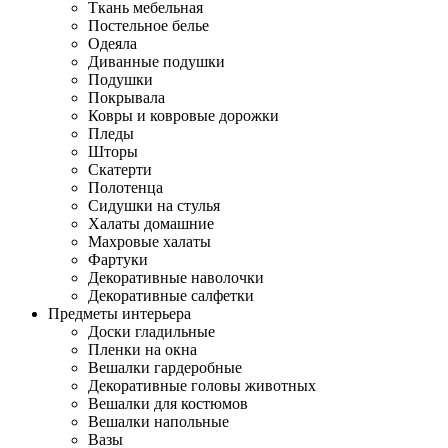
Ткань мебельная
Постельное белье
Одеяла
Диванные подушки
Подушки
Покрывала
Ковры и ковровые дорожки
Пледы
Шторы
Скатерти
Полотенца
Сидушки на стулья
Халаты домашние
Махровые халаты
Фартуки
Декоративные наволочки
Декоративные салфетки
Предметы интерьера
Доски гладильные
Пленки на окна
Вешалки гардеробные
Декоративные головы животных
Вешалки для костюмов
Вешалки напольные
Вазы