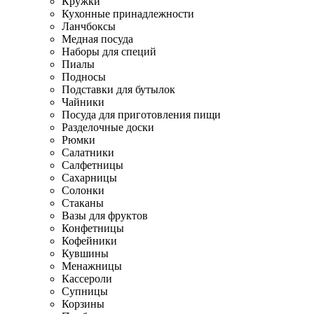
Кружки
Кухонные принадлежности
Ланчбоксы
Медная посуда
Наборы для специй
Пиалы
Подносы
Подставки для бутылок
Чайники
Посуда для приготовления пищи
Разделочные доски
Рюмки
Салатники
Салфетницы
Сахарницы
Солонки
Стаканы
Вазы для фруктов
Конфетницы
Кофейники
Кувшины
Менажницы
Кассероли
Супницы
Корзины