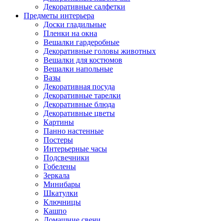
Декоративные салфетки
Предметы интерьера
Доски гладильные
Пленки на окна
Вешалки гардеробные
Декоративные головы животных
Вешалки для костюмов
Вешалки напольные
Вазы
Декоративная посуда
Декоративные тарелки
Декоративные блюда
Декоративные цветы
Картины
Панно настенные
Постеры
Интерьерные часы
Подсвечники
Гобелены
Зеркала
Минибары
Шкатулки
Ключницы
Кашпо
Домашние свечи