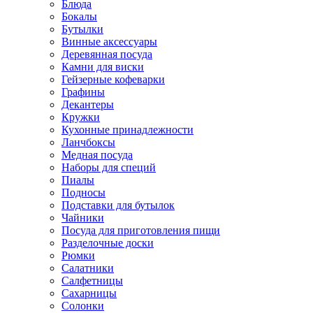
Блюда
Бокалы
Бутылки
Винные аксессуары
Деревянная посуда
Камни для виски
Гейзерные кофеварки
Графины
Декантеры
Кружки
Кухонные принадлежности
Ланчбоксы
Медная посуда
Наборы для специй
Пиалы
Подносы
Подставки для бутылок
Чайники
Посуда для приготовления пищи
Разделочные доски
Рюмки
Салатники
Салфетницы
Сахарницы
Солонки