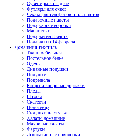
Сувениры к свадьбе
Футляры для очков
Чехлы для телефонов и планшетов
Подарочные пакеты
Подарочные коробки
Магнитики
Подарки на 8 марта
Подарки на 14 февраля
Домашний текстиль
Ткань мебельная
Постельное белье
Одеяла
Диванные подушки
Подушки
Покрывала
Ковры и ковровые дорожки
Пледы
Шторы
Скатерти
Полотенца
Сидушки на стулья
Халаты домашние
Махровые халаты
Фартуки
Декоративные наволочки