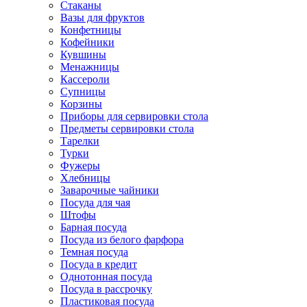
Стаканы
Вазы для фруктов
Конфетницы
Кофейники
Кувшины
Менажницы
Кассероли
Супницы
Корзины
Приборы для сервировки стола
Предметы сервировки стола
Тарелки
Турки
Фужеры
Хлебницы
Заварочные чайники
Посуда для чая
Штофы
Барная посуда
Посуда из белого фарфора
Темная посуда
Посуда в кредит
Однотонная посуда
Посуда в рассрочку
Пластиковая посуда