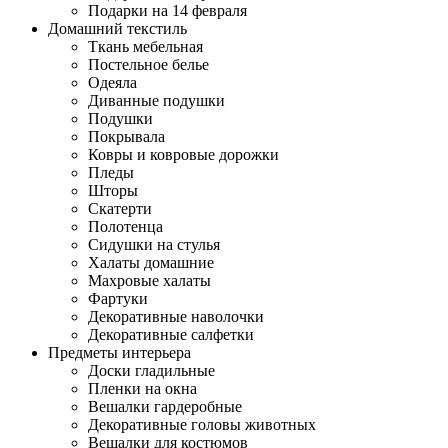
Подарки на 14 февраля
Домашний текстиль
Ткань мебельная
Постельное белье
Одеяла
Диванные подушки
Подушки
Покрывала
Ковры и ковровые дорожки
Пледы
Шторы
Скатерти
Полотенца
Сидушки на стулья
Халаты домашние
Махровые халаты
Фартуки
Декоративные наволочки
Декоративные салфетки
Предметы интерьера
Доски гладильные
Пленки на окна
Вешалки гардеробные
Декоративные головы животных
Вешалки для костюмов