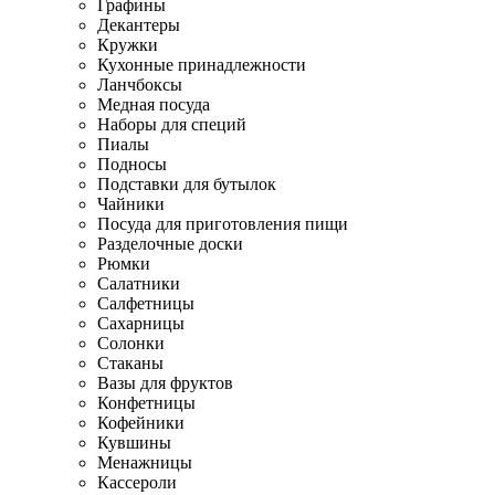
Графины
Декантеры
Кружки
Кухонные принадлежности
Ланчбоксы
Медная посуда
Наборы для специй
Пиалы
Подносы
Подставки для бутылок
Чайники
Посуда для приготовления пищи
Разделочные доски
Рюмки
Салатники
Салфетницы
Сахарницы
Солонки
Стаканы
Вазы для фруктов
Конфетницы
Кофейники
Кувшины
Менажницы
Кассероли