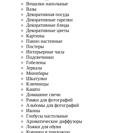
Вешалки напольные
Вазы
Декоративная посуда
Декоративные тарелки
Декоративные блюда
Декоративные цветы
Картины
Панно настенные
Постеры
Интерьерные часы
Подсвечники
Гобелены
Зеркала
Минибары
Шкатулки
Ключницы
Кашпо
Домашние свечи
Рамки для фотографий
Альбомы для фотографий
Иконы
Глобусы настольные
Ароматические диффузоры
Ложки для обуви
Коврики в прихожую