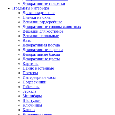
Декоративные салфетки
Предметы интерьера
Доски гладильные
Пленки на окна
Вешалки гардеробные
Декоративные головы животных
Вешалки для костюмов
Вешалки напольные
Вазы
Декоративная посуда
Декоративные тарелки
Декоративные блюда
Декоративные цветы
Картины
Панно настенные
Постеры
Интерьерные часы
Подсвечники
Гобелены
Зеркала
Минибары
Шкатулки
Ключницы
Кашпо
Домашние свечи