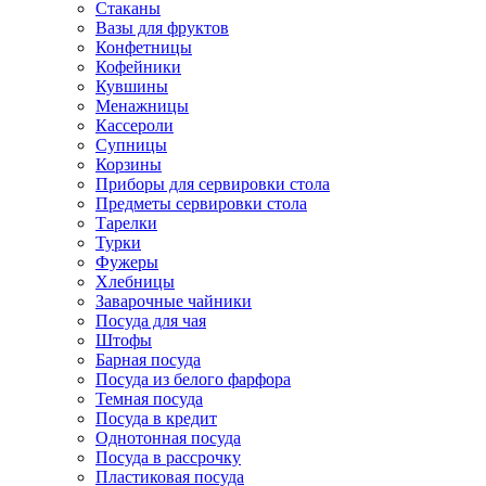
Стаканы
Вазы для фруктов
Конфетницы
Кофейники
Кувшины
Менажницы
Кассероли
Супницы
Корзины
Приборы для сервировки стола
Предметы сервировки стола
Тарелки
Турки
Фужеры
Хлебницы
Заварочные чайники
Посуда для чая
Штофы
Барная посуда
Посуда из белого фарфора
Темная посуда
Посуда в кредит
Однотонная посуда
Посуда в рассрочку
Пластиковая посуда