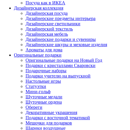
Посуда как в ИКЕА
Дизайнерская коллекция
Дизайнерская посуда
Дизайнерские предметы интерьера
Дизайнерские светильники
Дизайнерский текстиль
Дизайнерская мебель
Дизайнерские подарки и сувениры
Дизайнерские шкуры и меховые изделия
Ароматы для дома
Оригинальные подарки
Оригинальные подарки на Новый Год
Подарки с кристаллами Сваровски
Подарочные наборы
Подарки учителю на выпускной
Настольные игры
Статуэтки
Мини-гольф
Шуточные медали
Шуточные ордена
Обереги
Декоративные украшения
Подарки с восточной тематикой
Мешочки для подарков
Шарики воздушные