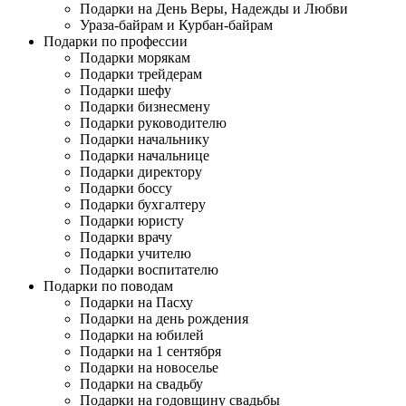
Подарки на День Веры, Надежды и Любви
Ураза-байрам и Курбан-байрам
Подарки по профессии
Подарки морякам
Подарки трейдерам
Подарки шефу
Подарки бизнесмену
Подарки руководителю
Подарки начальнику
Подарки начальнице
Подарки директору
Подарки боссу
Подарки бухгалтеру
Подарки юристу
Подарки врачу
Подарки учителю
Подарки воспитателю
Подарки по поводам
Подарки на Пасху
Подарки на день рождения
Подарки на юбилей
Подарки на 1 сентября
Подарки на новоселье
Подарки на свадьбу
Подарки на годовщину свадьбы