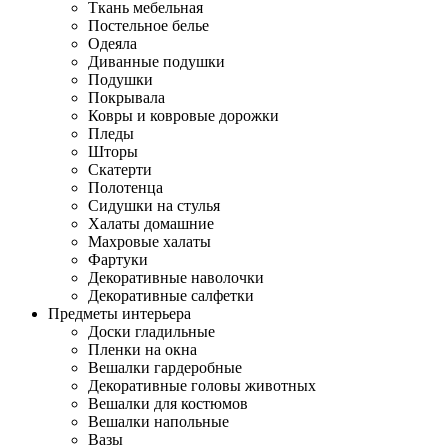
Ткань мебельная
Постельное белье
Одеяла
Диванные подушки
Подушки
Покрывала
Ковры и ковровые дорожки
Пледы
Шторы
Скатерти
Полотенца
Сидушки на стулья
Халаты домашние
Махровые халаты
Фартуки
Декоративные наволочки
Декоративные салфетки
Предметы интерьера
Доски гладильные
Пленки на окна
Вешалки гардеробные
Декоративные головы животных
Вешалки для костюмов
Вешалки напольные
Вазы