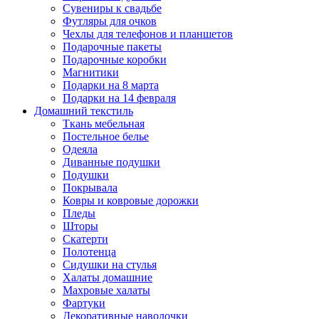
Сувениры к свадьбе
Футляры для очков
Чехлы для телефонов и планшетов
Подарочные пакеты
Подарочные коробки
Магнитики
Подарки на 8 марта
Подарки на 14 февраля
Домашний текстиль
Ткань мебельная
Постельное белье
Одеяла
Диванные подушки
Подушки
Покрывала
Ковры и ковровые дорожки
Пледы
Шторы
Скатерти
Полотенца
Сидушки на стулья
Халаты домашние
Махровые халаты
Фартуки
Декоративные наволочки