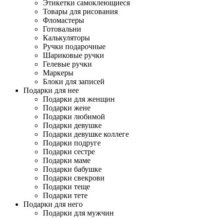
Этикетки самоклеющиеся
Товары для рисования
Фломастеры
Готовальни
Калькуляторы
Ручки подарочные
Шариковые ручки
Гелевые ручки
Маркеры
Блоки для записей
Подарки для нее
Подарки для женщин
Подарки жене
Подарки любимой
Подарки девушке
Подарки девушке коллеге
Подарки подруге
Подарки сестре
Подарки маме
Подарки бабушке
Подарки свекрови
Подарки теще
Подарки тете
Подарки для него
Подарки для мужчин