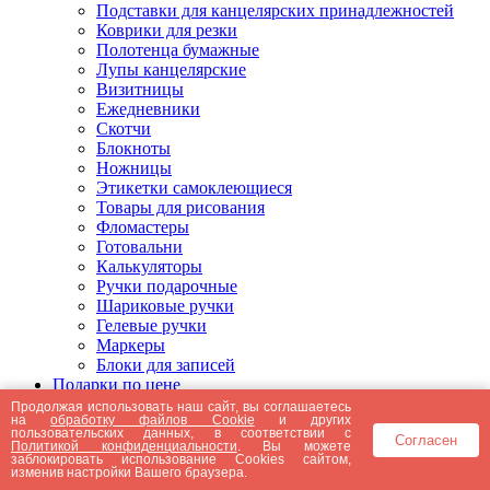
Подставки для канцелярских принадлежностей
Коврики для резки
Полотенца бумажные
Лупы канцелярские
Визитницы
Ежедневники
Скотчи
Блокноты
Ножницы
Этикетки самоклеющиеся
Товары для рисования
Фломастеры
Готовальни
Калькуляторы
Ручки подарочные
Шариковые ручки
Гелевые ручки
Маркеры
Блоки для записей
Подарки по цене
Подарки от 5000 рублей
Продолжая использовать наш сайт, вы соглашаетесь
на
обработку файлов Cookie
и других
Подарки до 5000 рублей
пользовательских данных, в соответствии с
Согласен
Подарки до 3000 рублей
Политикой конфиденциальности
. Вы можете
заблокировать использование Cookies сайтом,
Подарки до 2000 рублей
изменив настройки Вашего браузера.
Подарки до 1000 рублей