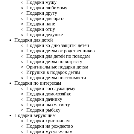
Подарки мужу
Подарки любимому
Подарки другу
Подарки для брата
Подарки папе
Подарки отцу
Подарки дедушке
Подарки для детей
Подарки ко дню защиты детей
Подарки детям от родственников
Подарки для детей по поводам
Подарки детям по возрасту
Оригинальные подарки детям
Игрушки в подарок детям
Подарки детям по стоимости
Подарки по интересам
Подарки госслужащему
Подарки домохозяйке
Подарки дачнику
Подарки шахматисту
Подарки рыбаку
Подарки верующим
Подарки христианам
Подарки на рождество
Подарки мусульманам