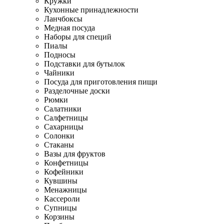
Кружки
Кухонные принадлежности
Ланчбоксы
Медная посуда
Наборы для специй
Пиалы
Подносы
Подставки для бутылок
Чайники
Посуда для приготовления пищи
Разделочные доски
Рюмки
Салатники
Салфетницы
Сахарницы
Солонки
Стаканы
Вазы для фруктов
Конфетницы
Кофейники
Кувшины
Менажницы
Кассероли
Супницы
Корзины