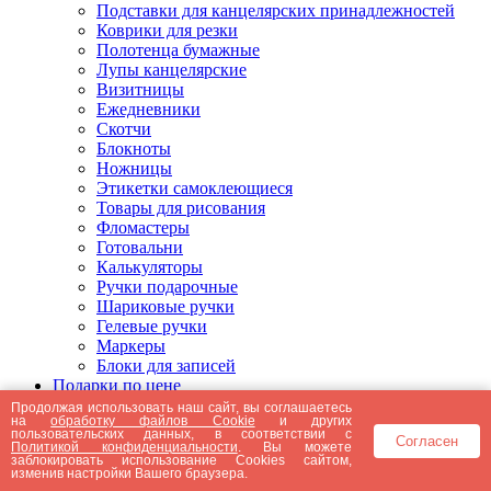
Подставки для канцелярских принадлежностей
Коврики для резки
Полотенца бумажные
Лупы канцелярские
Визитницы
Ежедневники
Скотчи
Блокноты
Ножницы
Этикетки самоклеющиеся
Товары для рисования
Фломастеры
Готовальни
Калькуляторы
Ручки подарочные
Шариковые ручки
Гелевые ручки
Маркеры
Блоки для записей
Подарки по цене
Подарки от 5000 рублей
Продолжая использовать наш сайт, вы соглашаетесь
на
обработку файлов Cookie
и других
Подарки до 5000 рублей
пользовательских данных, в соответствии с
Согласен
Подарки до 3000 рублей
Политикой конфиденциальности
. Вы можете
заблокировать использование Cookies сайтом,
Подарки до 2000 рублей
изменив настройки Вашего браузера.
Подарки до 1000 рублей