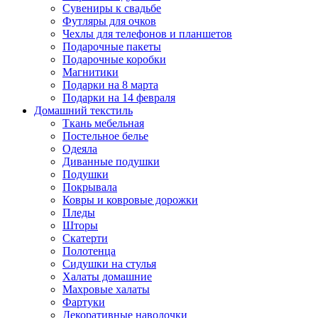
Сувениры к свадьбе
Футляры для очков
Чехлы для телефонов и планшетов
Подарочные пакеты
Подарочные коробки
Магнитики
Подарки на 8 марта
Подарки на 14 февраля
Домашний текстиль
Ткань мебельная
Постельное белье
Одеяла
Диванные подушки
Подушки
Покрывала
Ковры и ковровые дорожки
Пледы
Шторы
Скатерти
Полотенца
Сидушки на стулья
Халаты домашние
Махровые халаты
Фартуки
Декоративные наволочки