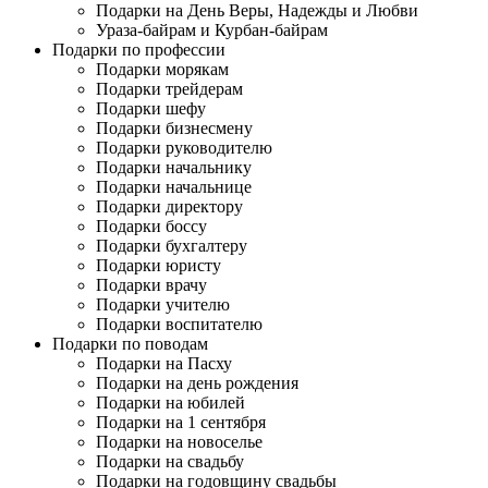
Подарки на День Веры, Надежды и Любви
Ураза-байрам и Курбан-байрам
Подарки по профессии
Подарки морякам
Подарки трейдерам
Подарки шефу
Подарки бизнесмену
Подарки руководителю
Подарки начальнику
Подарки начальнице
Подарки директору
Подарки боссу
Подарки бухгалтеру
Подарки юристу
Подарки врачу
Подарки учителю
Подарки воспитателю
Подарки по поводам
Подарки на Пасху
Подарки на день рождения
Подарки на юбилей
Подарки на 1 сентября
Подарки на новоселье
Подарки на свадьбу
Подарки на годовщину свадьбы