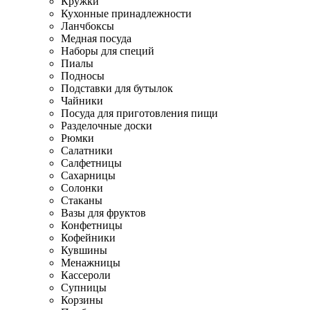
Кружки
Кухонные принадлежности
Ланчбоксы
Медная посуда
Наборы для специй
Пиалы
Подносы
Подставки для бутылок
Чайники
Посуда для приготовления пищи
Разделочные доски
Рюмки
Салатники
Салфетницы
Сахарницы
Солонки
Стаканы
Вазы для фруктов
Конфетницы
Кофейники
Кувшины
Менажницы
Кассероли
Супницы
Корзины