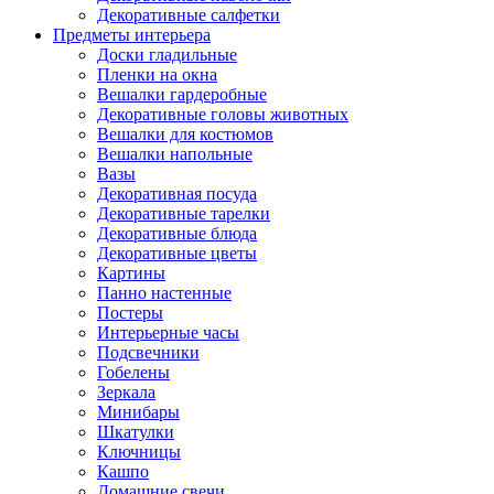
Декоративные салфетки
Предметы интерьера
Доски гладильные
Пленки на окна
Вешалки гардеробные
Декоративные головы животных
Вешалки для костюмов
Вешалки напольные
Вазы
Декоративная посуда
Декоративные тарелки
Декоративные блюда
Декоративные цветы
Картины
Панно настенные
Постеры
Интерьерные часы
Подсвечники
Гобелены
Зеркала
Минибары
Шкатулки
Ключницы
Кашпо
Домашние свечи