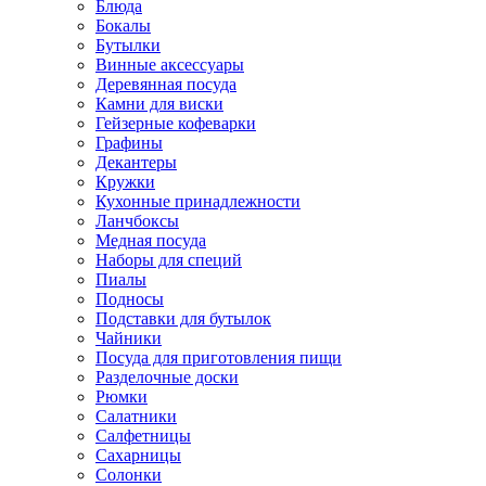
Блюда
Бокалы
Бутылки
Винные аксессуары
Деревянная посуда
Камни для виски
Гейзерные кофеварки
Графины
Декантеры
Кружки
Кухонные принадлежности
Ланчбоксы
Медная посуда
Наборы для специй
Пиалы
Подносы
Подставки для бутылок
Чайники
Посуда для приготовления пищи
Разделочные доски
Рюмки
Салатники
Салфетницы
Сахарницы
Солонки