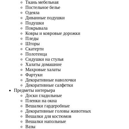
Ткань мебельная
Постельное белье
Одеяла
Диванные подушки
Подушки
Покрывала
Ковры и ковровые дорожки
Пледы
Шторы
Скатерти
Полотенца
Сидушки на стулья
Халаты домашние
Махровые халаты
Фартуки
Декоративные наволочки
Декоративные салфетки
Предметы интерьера
Доски гладильные
Пленки на окна
Вешалки гардеробные
Декоративные головы животных
Вешалки для костюмов
Вешалки напольные
Вазы