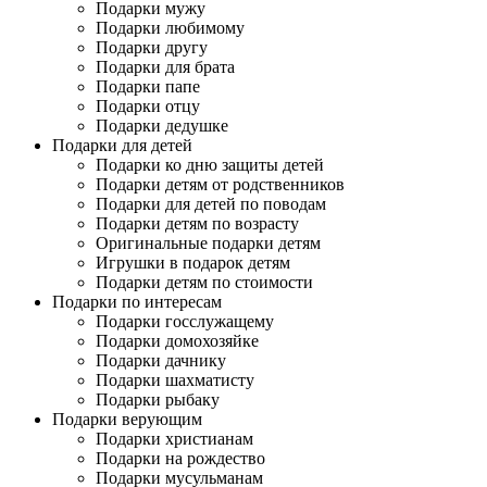
Подарки мужу
Подарки любимому
Подарки другу
Подарки для брата
Подарки папе
Подарки отцу
Подарки дедушке
Подарки для детей
Подарки ко дню защиты детей
Подарки детям от родственников
Подарки для детей по поводам
Подарки детям по возрасту
Оригинальные подарки детям
Игрушки в подарок детям
Подарки детям по стоимости
Подарки по интересам
Подарки госслужащему
Подарки домохозяйке
Подарки дачнику
Подарки шахматисту
Подарки рыбаку
Подарки верующим
Подарки христианам
Подарки на рождество
Подарки мусульманам