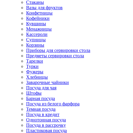
Стаканы
Вазы для фруктов
Конфетницы
Кофейники
Кувшины
Менажницы
Кассероли
Супницы
Корзины
Приборы для сервировки стола
Предметы сервировки стола
Тарелки
Турки
Фужеры
Хлебницы
Заварочные чайники
Посуда для чая
Штофы
Барная посуда
Посуда из белого фарфора
Темная посуда
Посуда в кредит
Однотонная посуда
Посуда в рассрочку
Пластиковая посуда