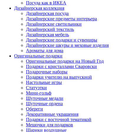
Посуда как в ИКЕА
Дизайнерская коллекция
Дизайнерская посуда
Дизайнерские предметы интерьера
Дизайнерские светильники
Дизайнерский текстиль
Дизайнерская мебель
Дизайнерские подарки и сувениры
Дизайнерские шкуры и меховые изделия
Ароматы для дома
Оригинальные подарки
Оригинальные подарки на Новый Год
Подарки с кристаллами Сваровски
Подарочные наборы
Подарки учителю на выпускной
Настольные игры
Статуэтки
Мини-гольф
Шуточные медали
Шуточные ордена
Обереги
Декоративные украшения
Подарки с восточной тематикой
Мешочки для подарков
Шарики воздушные