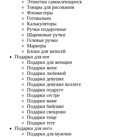
Этикетки самоклеющиеся
Товары для рисования
Фломастеры
Готовальни
Калькуляторы
Ручки подарочные
Шариковые ручки
Гелевые ручки
Маркеры
Блоки для записей
Подарки для нее
Подарки для женщин
Подарки жене
Подарки любимой
Подарки девушке
Подарки девушке коллеге
Подарки подруге
Подарки сестре
Подарки маме
Подарки бабушке
Подарки свекрови
Подарки теще
Подарки тете
Подарки для него
Подарки для мужчин