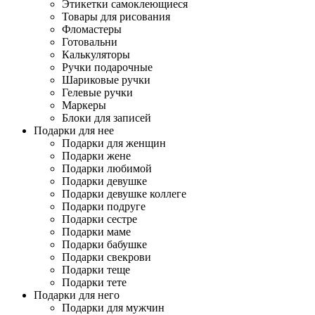
Этикетки самоклеющиеся
Товары для рисования
Фломастеры
Готовальни
Калькуляторы
Ручки подарочные
Шариковые ручки
Гелевые ручки
Маркеры
Блоки для записей
Подарки для нее
Подарки для женщин
Подарки жене
Подарки любимой
Подарки девушке
Подарки девушке коллеге
Подарки подруге
Подарки сестре
Подарки маме
Подарки бабушке
Подарки свекрови
Подарки теще
Подарки тете
Подарки для него
Подарки для мужчин