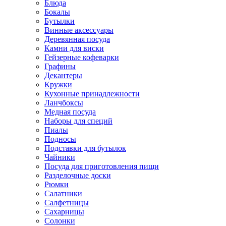
Блюда
Бокалы
Бутылки
Винные аксессуары
Деревянная посуда
Камни для виски
Гейзерные кофеварки
Графины
Декантеры
Кружки
Кухонные принадлежности
Ланчбоксы
Медная посуда
Наборы для специй
Пиалы
Подносы
Подставки для бутылок
Чайники
Посуда для приготовления пищи
Разделочные доски
Рюмки
Салатники
Салфетницы
Сахарницы
Солонки