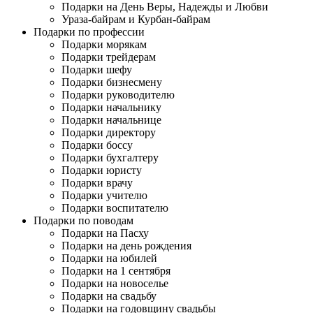
Подарки на День Веры, Надежды и Любви
Ураза-байрам и Курбан-байрам
Подарки по профессии
Подарки морякам
Подарки трейдерам
Подарки шефу
Подарки бизнесмену
Подарки руководителю
Подарки начальнику
Подарки начальнице
Подарки директору
Подарки боссу
Подарки бухгалтеру
Подарки юристу
Подарки врачу
Подарки учителю
Подарки воспитателю
Подарки по поводам
Подарки на Пасху
Подарки на день рождения
Подарки на юбилей
Подарки на 1 сентября
Подарки на новоселье
Подарки на свадьбу
Подарки на годовщину свадьбы