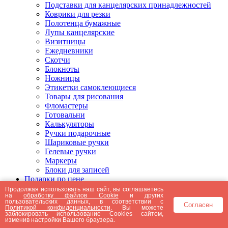
Подставки для канцелярских принадлежностей
Коврики для резки
Полотенца бумажные
Лупы канцелярские
Визитницы
Ежедневники
Скотчи
Блокноты
Ножницы
Этикетки самоклеющиеся
Товары для рисования
Фломастеры
Готовальни
Калькуляторы
Ручки подарочные
Шариковые ручки
Гелевые ручки
Маркеры
Блоки для записей
Подарки по цене
Подарки от 5000 рублей
Продолжая использовать наш сайт, вы соглашаетесь
на
обработку файлов Cookie
и других
Подарки до 5000 рублей
пользовательских данных, в соответствии с
Согласен
Подарки до 3000 рублей
Политикой конфиденциальности
. Вы можете
заблокировать использование Cookies сайтом,
Подарки до 2000 рублей
изменив настройки Вашего браузера.
Подарки до 1000 рублей