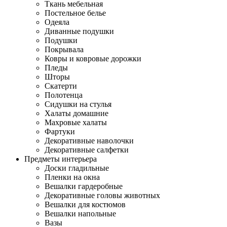
Ткань мебельная
Постельное белье
Одеяла
Диванные подушки
Подушки
Покрывала
Ковры и ковровые дорожки
Пледы
Шторы
Скатерти
Полотенца
Сидушки на стулья
Халаты домашние
Махровые халаты
Фартуки
Декоративные наволочки
Декоративные салфетки
Предметы интерьера
Доски гладильные
Пленки на окна
Вешалки гардеробные
Декоративные головы животных
Вешалки для костюмов
Вешалки напольные
Вазы