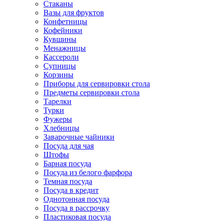
Стаканы
Вазы для фруктов
Конфетницы
Кофейники
Кувшины
Менажницы
Кассероли
Супницы
Корзины
Приборы для сервировки стола
Предметы сервировки стола
Тарелки
Турки
Фужеры
Хлебницы
Заварочные чайники
Посуда для чая
Штофы
Барная посуда
Посуда из белого фарфора
Темная посуда
Посуда в кредит
Однотонная посуда
Посуда в рассрочку
Пластиковая посуда