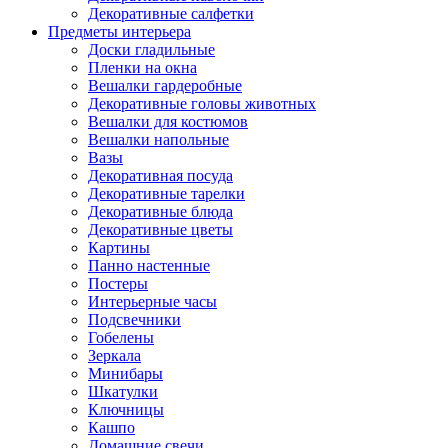
Декоративные салфетки
Предметы интерьера
Доски гладильные
Пленки на окна
Вешалки гардеробные
Декоративные головы животных
Вешалки для костюмов
Вешалки напольные
Вазы
Декоративная посуда
Декоративные тарелки
Декоративные блюда
Декоративные цветы
Картины
Панно настенные
Постеры
Интерьерные часы
Подсвечники
Гобелены
Зеркала
Минибары
Шкатулки
Ключницы
Кашпо
Домашние свечи