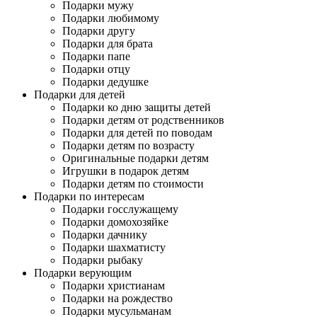
Подарки мужу
Подарки любимому
Подарки другу
Подарки для брата
Подарки папе
Подарки отцу
Подарки дедушке
Подарки для детей
Подарки ко дню защиты детей
Подарки детям от родственников
Подарки для детей по поводам
Подарки детям по возрасту
Оригинальные подарки детям
Игрушки в подарок детям
Подарки детям по стоимости
Подарки по интересам
Подарки госслужащему
Подарки домохозяйке
Подарки дачнику
Подарки шахматисту
Подарки рыбаку
Подарки верующим
Подарки христианам
Подарки на рождество
Подарки мусульманам