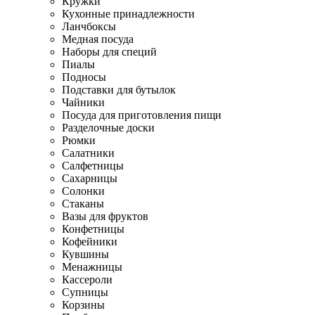
Кружки
Кухонные принадлежности
Ланчбоксы
Медная посуда
Наборы для специй
Пиалы
Подносы
Подставки для бутылок
Чайники
Посуда для приготовления пищи
Разделочные доски
Рюмки
Салатники
Салфетницы
Сахарницы
Солонки
Стаканы
Вазы для фруктов
Конфетницы
Кофейники
Кувшины
Менажницы
Кассероли
Супницы
Корзины