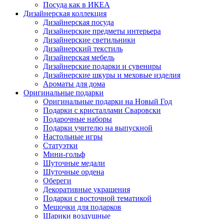
Посуда как в ИКЕА
Дизайнерская коллекция
Дизайнерская посуда
Дизайнерские предметы интерьера
Дизайнерские светильники
Дизайнерский текстиль
Дизайнерская мебель
Дизайнерские подарки и сувениры
Дизайнерские шкуры и меховые изделия
Ароматы для дома
Оригинальные подарки
Оригинальные подарки на Новый Год
Подарки с кристаллами Сваровски
Подарочные наборы
Подарки учителю на выпускной
Настольные игры
Статуэтки
Мини-гольф
Шуточные медали
Шуточные ордена
Обереги
Декоративные украшения
Подарки с восточной тематикой
Мешочки для подарков
Шарики воздушные