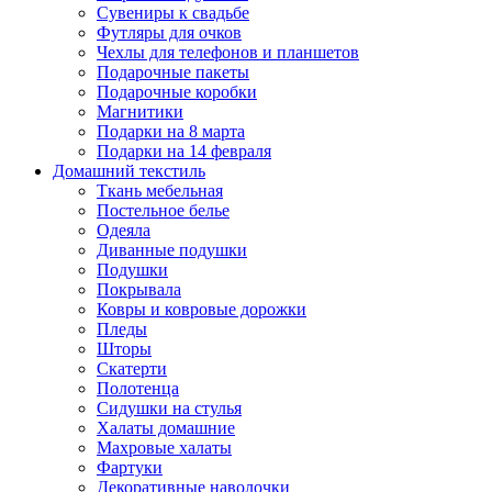
Сувениры к свадьбе
Футляры для очков
Чехлы для телефонов и планшетов
Подарочные пакеты
Подарочные коробки
Магнитики
Подарки на 8 марта
Подарки на 14 февраля
Домашний текстиль
Ткань мебельная
Постельное белье
Одеяла
Диванные подушки
Подушки
Покрывала
Ковры и ковровые дорожки
Пледы
Шторы
Скатерти
Полотенца
Сидушки на стулья
Халаты домашние
Махровые халаты
Фартуки
Декоративные наволочки