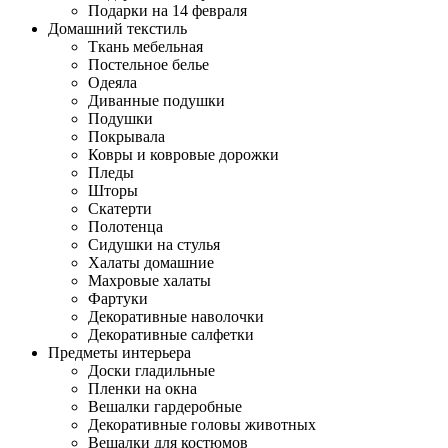
Подарки на 14 февраля
Домашний текстиль
Ткань мебельная
Постельное белье
Одеяла
Диванные подушки
Подушки
Покрывала
Ковры и ковровые дорожки
Пледы
Шторы
Скатерти
Полотенца
Сидушки на стулья
Халаты домашние
Махровые халаты
Фартуки
Декоративные наволочки
Декоративные салфетки
Предметы интерьера
Доски гладильные
Пленки на окна
Вешалки гардеробные
Декоративные головы животных
Вешалки для костюмов