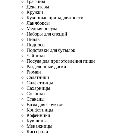
Графины
Декантеры
Кружки
Кухонные принадлежности
Ланчбоксы
Медная посуда
Наборы для специй
Пиалы
Подносы
Подставки для бутылок
Чайники
Посуда для приготовления пищи
Разделочные доски
Рюмки
Салатники
Салфетницы
Сахарницы
Солонки
Стаканы
Вазы для фруктов
Конфетницы
Кофейники
Кувшины
Менажницы
Кассероли