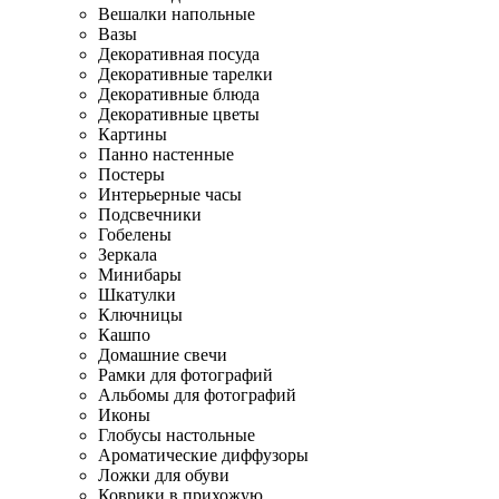
Вешалки напольные
Вазы
Декоративная посуда
Декоративные тарелки
Декоративные блюда
Декоративные цветы
Картины
Панно настенные
Постеры
Интерьерные часы
Подсвечники
Гобелены
Зеркала
Минибары
Шкатулки
Ключницы
Кашпо
Домашние свечи
Рамки для фотографий
Альбомы для фотографий
Иконы
Глобусы настольные
Ароматические диффузоры
Ложки для обуви
Коврики в прихожую