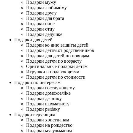
Подарки мужу
Подарки любимому
Подарки другу
Подарки для брата
Подарки папе
Подарки отцу
Подарки дедушке
Подарки для детей
Подарки ко дню защиты детей
Подарки детям от родственников
Подарки для детей по поводам
Подарки детям по возрасту
Оригинальные подарки детям
Игрушки в подарок детям
Подарки детям по стоимости
Подарки по интересам
Подарки госслужащему
Подарки домохозяйке
Подарки дачнику
Подарки шахматисту
Подарки рыбаку
Подарки верующим
Подарки христианам
Подарки на рождество
Подарки мусульманам