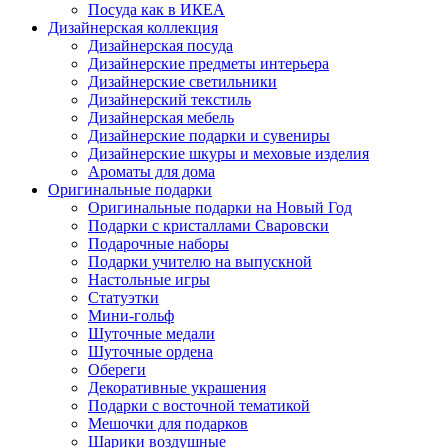
Посуда как в ИКЕА
Дизайнерская коллекция
Дизайнерская посуда
Дизайнерские предметы интерьера
Дизайнерские светильники
Дизайнерский текстиль
Дизайнерская мебель
Дизайнерские подарки и сувениры
Дизайнерские шкуры и меховые изделия
Ароматы для дома
Оригинальные подарки
Оригинальные подарки на Новый Год
Подарки с кристаллами Сваровски
Подарочные наборы
Подарки учителю на выпускной
Настольные игры
Статуэтки
Мини-гольф
Шуточные медали
Шуточные ордена
Обереги
Декоративные украшения
Подарки с восточной тематикой
Мешочки для подарков
Шарики воздушные