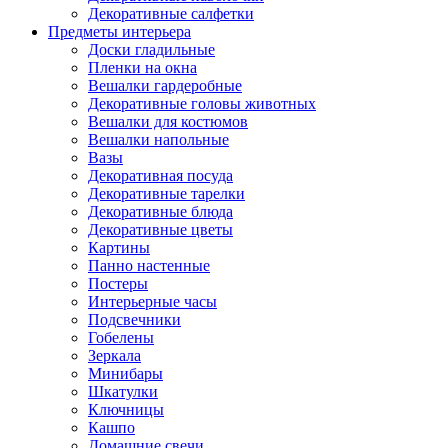
Декоративные салфетки
Предметы интерьера
Доски гладильные
Пленки на окна
Вешалки гардеробные
Декоративные головы животных
Вешалки для костюмов
Вешалки напольные
Вазы
Декоративная посуда
Декоративные тарелки
Декоративные блюда
Декоративные цветы
Картины
Панно настенные
Постеры
Интерьерные часы
Подсвечники
Гобелены
Зеркала
Минибары
Шкатулки
Ключницы
Кашпо
Домашние свечи