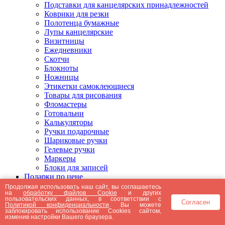
Подставки для канцелярских принадлежностей
Коврики для резки
Полотенца бумажные
Лупы канцелярские
Визитницы
Ежедневники
Скотчи
Блокноты
Ножницы
Этикетки самоклеющиеся
Товары для рисования
Фломастеры
Готовальни
Калькуляторы
Ручки подарочные
Шариковые ручки
Гелевые ручки
Маркеры
Блоки для записей
Подарки по цене
Подарки от 5000 рублей
Продолжая использовать наш сайт, вы соглашаетесь
на
обработку файлов Cookie
и других
Подарки до 5000 рублей
пользовательских данных, в соответствии с
Согласен
Подарки до 3000 рублей
Политикой конфиденциальности
. Вы можете
заблокировать использование Cookies сайтом,
Подарки до 2000 рублей
изменив настройки Вашего браузера.
Подарки до 1000 рублей