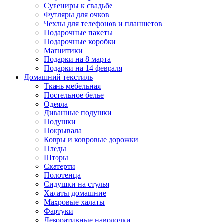
Сувениры к свадьбе
Футляры для очков
Чехлы для телефонов и планшетов
Подарочные пакеты
Подарочные коробки
Магнитики
Подарки на 8 марта
Подарки на 14 февраля
Домашний текстиль
Ткань мебельная
Постельное белье
Одеяла
Диванные подушки
Подушки
Покрывала
Ковры и ковровые дорожки
Пледы
Шторы
Скатерти
Полотенца
Сидушки на стулья
Халаты домашние
Махровые халаты
Фартуки
Декоративные наволочки