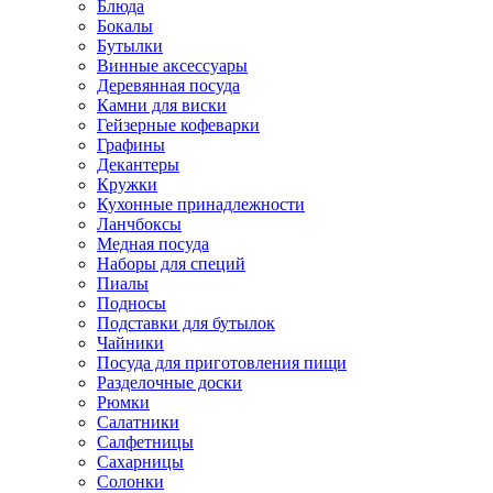
Блюда
Бокалы
Бутылки
Винные аксессуары
Деревянная посуда
Камни для виски
Гейзерные кофеварки
Графины
Декантеры
Кружки
Кухонные принадлежности
Ланчбоксы
Медная посуда
Наборы для специй
Пиалы
Подносы
Подставки для бутылок
Чайники
Посуда для приготовления пищи
Разделочные доски
Рюмки
Салатники
Салфетницы
Сахарницы
Солонки