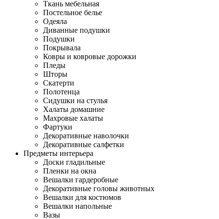
Ткань мебельная
Постельное белье
Одеяла
Диванные подушки
Подушки
Покрывала
Ковры и ковровые дорожки
Пледы
Шторы
Скатерти
Полотенца
Сидушки на стулья
Халаты домашние
Махровые халаты
Фартуки
Декоративные наволочки
Декоративные салфетки
Предметы интерьера
Доски гладильные
Пленки на окна
Вешалки гардеробные
Декоративные головы животных
Вешалки для костюмов
Вешалки напольные
Вазы