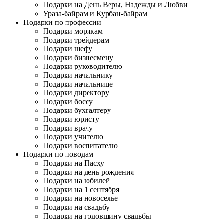
Подарки на День Веры, Надежды и Любви
Ураза-байрам и Курбан-байрам
Подарки по профессии
Подарки морякам
Подарки трейдерам
Подарки шефу
Подарки бизнесмену
Подарки руководителю
Подарки начальнику
Подарки начальнице
Подарки директору
Подарки боссу
Подарки бухгалтеру
Подарки юристу
Подарки врачу
Подарки учителю
Подарки воспитателю
Подарки по поводам
Подарки на Пасху
Подарки на день рождения
Подарки на юбилей
Подарки на 1 сентября
Подарки на новоселье
Подарки на свадьбу
Подарки на годовщину свадьбы