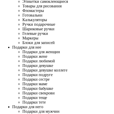
Этикетки самоклеющиеся
Товары для рисования
Фломастеры
Готовальни
Калькуляторы
Ручки подарочные
Шариковые ручки
Гелевые ручки
Маркеры
Блоки для записей
Подарки для нее
Подарки для женщин
Подарки жене
Подарки любимой
Подарки девушке
Подарки девушке коллеге
Подарки подруге
Подарки сестре
Подарки маме
Подарки бабушке
Подарки свекрови
Подарки теще
Подарки тете
Подарки для него
Подарки для мужчин