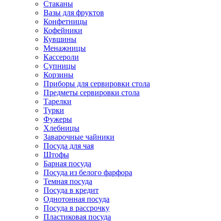
Стаканы
Вазы для фруктов
Конфетницы
Кофейники
Кувшины
Менажницы
Кассероли
Супницы
Корзины
Приборы для сервировки стола
Предметы сервировки стола
Тарелки
Турки
Фужеры
Хлебницы
Заварочные чайники
Посуда для чая
Штофы
Барная посуда
Посуда из белого фарфора
Темная посуда
Посуда в кредит
Однотонная посуда
Посуда в рассрочку
Пластиковая посуда