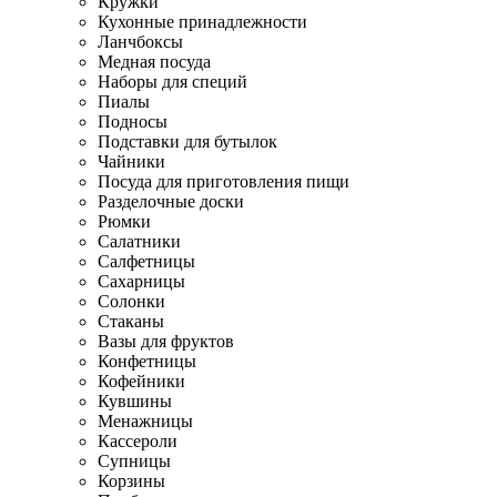
Кружки
Кухонные принадлежности
Ланчбоксы
Медная посуда
Наборы для специй
Пиалы
Подносы
Подставки для бутылок
Чайники
Посуда для приготовления пищи
Разделочные доски
Рюмки
Салатники
Салфетницы
Сахарницы
Солонки
Стаканы
Вазы для фруктов
Конфетницы
Кофейники
Кувшины
Менажницы
Кассероли
Супницы
Корзины