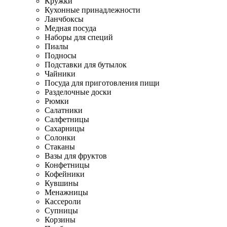
Кружки
Кухонные принадлежности
Ланчбоксы
Медная посуда
Наборы для специй
Пиалы
Подносы
Подставки для бутылок
Чайники
Посуда для приготовления пищи
Разделочные доски
Рюмки
Салатники
Салфетницы
Сахарницы
Солонки
Стаканы
Вазы для фруктов
Конфетницы
Кофейники
Кувшины
Менажницы
Кассероли
Супницы
Корзины