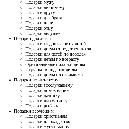
Подарки мужу
Подарки любимому
Подарки другу
Подарки для брата
Подарки папе
Подарки отцу
Подарки дедушке
Подарки для детей
Подарки ко дню защиты детей
Подарки детям от родственников
Подарки для детей по поводам
Подарки детям по возрасту
Оригинальные подарки детям
Игрушки в подарок детям
Подарки детям по стоимости
Подарки по интересам
Подарки госслужащему
Подарки домохозяйке
Подарки дачнику
Подарки шахматисту
Подарки рыбаку
Подарки верующим
Подарки христианам
Подарки на рождество
Подарки мусульманам