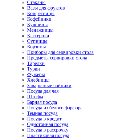
Стаканы
Вазы для фруктов
Конфетницы
Кофейники
Кувшины
Менажницы
Кассероли
Супницы
Корзины
Приборы для сервировки стола
Предметы сервировки стола
Тарелки
Турки
Фужеры
Хлебницы
Заварочные чайники
Посуда для чая
Штофы
Барная посуда
Посуда из белого фарфора
Темная посуда
Посуда в кредит
Однотонная посуда
Посуда в рассрочку
Пластиковая посуда