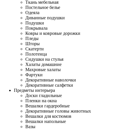
Ткань мебельная
Постельное белье
Одеяла
Диванные подушки
Подушки
Покрывала
Ковры и ковровые дорожки
Пледы
Шторы
Скатерти
Полотенца
Сидушки на стулья
Халаты домашние
Махровые халаты
Фартуки
Декоративные наволочки
Декоративные салфетки
Предметы интерьера
Доски гладильные
Пленки на окна
Вешалки гардеробные
Декоративные головы животных
Вешалки для костюмов
Вешалки напольные
Вазы