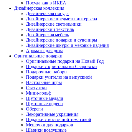
Посуда как в ИКЕА
Дизайнерская коллекция
Дизайнерская посуда
Дизайнерские предметы интерьера
Дизайнерские светильники
Дизайнерский текстиль
Дизайнерская мебель
Дизайнерские подарки и сувениры
Дизайнерские шкуры и меховые изделия
Ароматы для дома
Оригинальные подарки
Оригинальные подарки на Новый Год
Подарки с кристаллами Сваровски
Подарочные наборы
Подарки учителю на выпускной
Настольные игры
Статуэтки
Мини-гольф
Шуточные медали
Шуточные ордена
Обереги
Декоративные украшения
Подарки с восточной тематикой
Мешочки для подарков
Шарики воздушные