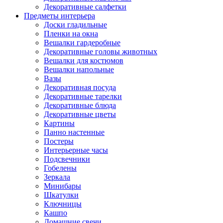
Декоративные салфетки
Предметы интерьера
Доски гладильные
Пленки на окна
Вешалки гардеробные
Декоративные головы животных
Вешалки для костюмов
Вешалки напольные
Вазы
Декоративная посуда
Декоративные тарелки
Декоративные блюда
Декоративные цветы
Картины
Панно настенные
Постеры
Интерьерные часы
Подсвечники
Гобелены
Зеркала
Минибары
Шкатулки
Ключницы
Кашпо
Домашние свечи