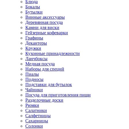
Блюда
Бокалы
Бутылки
Винные аксессуары
Деревянная посуда
Камни для виски
Гейзерные кофеварки
Графины
Декантеры
Кружки
Кухонные принадлежности
Ланчбоксы
Медная посуда
Наборы для специй
Пиалы
Подносы
Подставки для бутылок
Чайники
Посуда для приготовления пищи
Разделочные доски
Рюмки
Салатники
Салфетницы
Сахарницы
Солонки