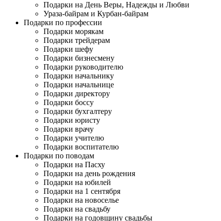
Подарки на День Веры, Надежды и Любви
Ураза-байрам и Курбан-байрам
Подарки по профессии
Подарки морякам
Подарки трейдерам
Подарки шефу
Подарки бизнесмену
Подарки руководителю
Подарки начальнику
Подарки начальнице
Подарки директору
Подарки боссу
Подарки бухгалтеру
Подарки юристу
Подарки врачу
Подарки учителю
Подарки воспитателю
Подарки по поводам
Подарки на Пасху
Подарки на день рождения
Подарки на юбилей
Подарки на 1 сентября
Подарки на новоселье
Подарки на свадьбу
Подарки на годовщину свадьбы