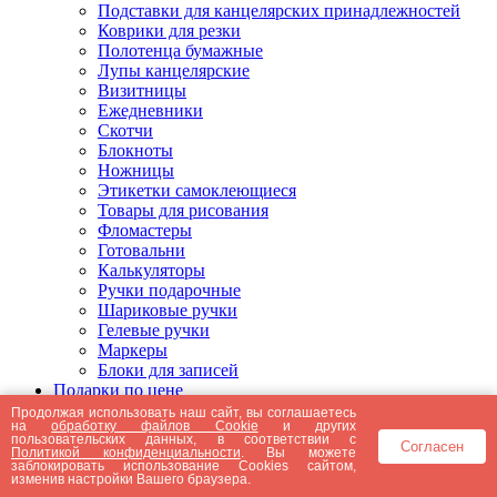
Подставки для канцелярских принадлежностей
Коврики для резки
Полотенца бумажные
Лупы канцелярские
Визитницы
Ежедневники
Скотчи
Блокноты
Ножницы
Этикетки самоклеющиеся
Товары для рисования
Фломастеры
Готовальни
Калькуляторы
Ручки подарочные
Шариковые ручки
Гелевые ручки
Маркеры
Блоки для записей
Подарки по цене
Подарки от 5000 рублей
Продолжая использовать наш сайт, вы соглашаетесь
на
обработку файлов Cookie
и других
Подарки до 5000 рублей
пользовательских данных, в соответствии с
Согласен
Подарки до 3000 рублей
Политикой конфиденциальности
. Вы можете
заблокировать использование Cookies сайтом,
Подарки до 2000 рублей
изменив настройки Вашего браузера.
Подарки до 1000 рублей