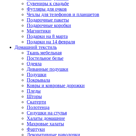
Сувениры к свадьбе
Футляры для очков
Чехлы для телефонов и планшетов
Подарочные пакеты
Подарочные коробки
Магнитики
Подарки на 8 марта
Подарки на 14 февраля
Домашний текстиль
Ткань мебельная
Постельное белье
Одеяла
Диванные подушки
Подушки
Покрывала
Ковры и ковровые дорожки
Пледы
Шторы
Скатерти
Полотенца
Сидушки на стулья
Халаты домашние
Махровые халаты
Фартуки
Декоративные наволочки